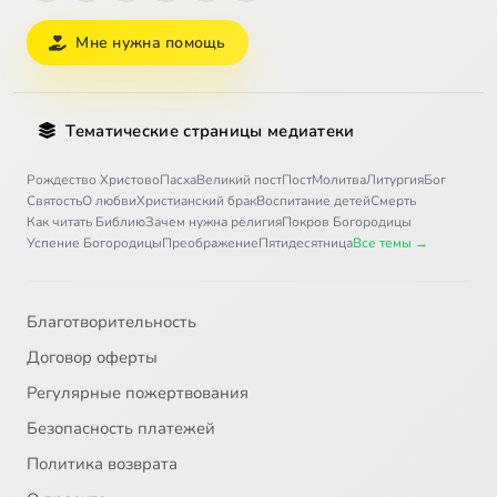
Мне нужна помощь
Тематические страницы медиатеки
Рождество Христово
Пасха
Великий пост
Пост
Молитва
Литургия
Бог
Святость
О любви
Христианский брак
Воспитание детей
Смерть
Как читать Библию
Зачем нужна религия
Покров Богородицы
Успение Богородицы
Преображение
Пятидесятница
Все темы →
Благотворительность
Договор оферты
Регулярные пожертвования
Безопасность платежей
Политика возврата