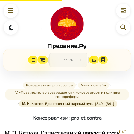
Предание.Ру
−
+
110%
Консерватизм: pro et contra
Читать онлайн
IV. «Правительство возвращается»: консерваторы и политика
контрреформ
Μ. Η. Катков. Единственный царский путь [340] [341]
Консерватизм: pro et contra
Μ. Η. Катков. Единственный царский путь
[340]