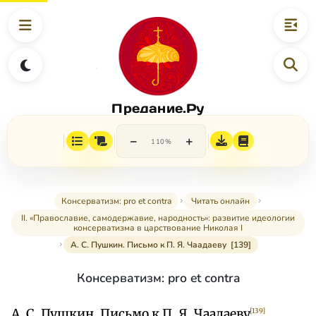
Предание.Ру
−
+
110%
Консерватизм: pro et contra
Читать онлайн
II. «Православие, самодержавие, народность»: развитие идеологии
консерватизма в царствование Николая I
А. С. Пушкин. Письмо к П. Я. Чаадаеву [139]
Консерватизм: pro et contra
А. С. Пушкин. Письмо к П. Я. Чаадаеву
[139]