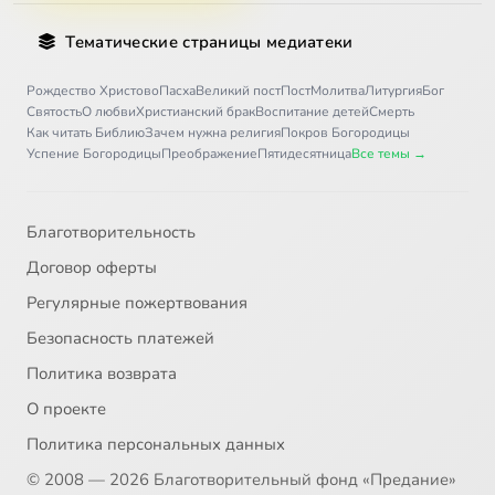
Тематические страницы медиатеки
Рождество Христово
Пасха
Великий пост
Пост
Молитва
Литургия
Бог
Святость
О любви
Христианский брак
Воспитание детей
Смерть
Как читать Библию
Зачем нужна религия
Покров Богородицы
Успение Богородицы
Преображение
Пятидесятница
Все темы →
Благотворительность
Договор оферты
Регулярные пожертвования
Безопасность платежей
Политика возврата
О проекте
Политика персональных данных
© 2008 — 2026 Благотворительный фонд «Предание»