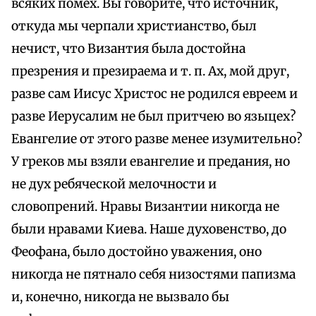
всяких помех. Вы говорите, что источник,
откуда мы черпали христианство, был
нечист, что Византия была достойна
презрения и презираема и т. п. Ах, мой друг,
разве сам Иисус Христос не родился евреем и
разве Иерусалим не был притчею во языцех?
Евангелие от этого разве менее изумительно?
У греков мы взяли евангелие и предания, но
не дух ребяческой мелочности и
словопрений. Нравы Византии никогда не
были нравами Киева. Наше духовенство, до
Феофана, было достойно уважения, оно
никогда не пятнало себя низостями папизма
и, конечно, никогда не вызвало бы