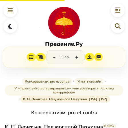
Предание.Ру
−
+
110%
Консерватизм: pro et contra
Читать онлайн
IV. «Правительство возвращается»: консерваторы и политика
контрреформ
К. Н. Леонтьев. Над могилой Пазухина [356] [357]
Консерватизм: pro et contra
К. Н. Леонтьев. Над могилой Пазухина
[356]
[357]