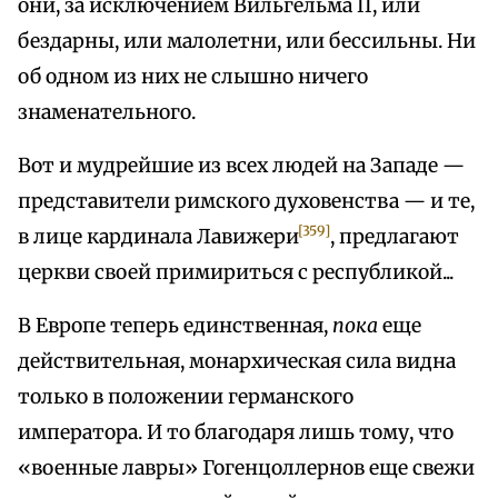
они, за исключением Вильгельма II, или
бездарны, или малолетни, или бессильны. Ни
об одном из них не слышно ничего
знаменательного.
Вот и мудрейшие из всех людей на Западе —
представители римского духовенства — и те,
[359]
в лице кардинала Лавижери
, предлагают
церкви своей примириться с республикой...
В Европе теперь единственная,
пока
еще
действительная, монархическая сила видна
только в положении германского
императора. И то благодаря лишь тому, что
«военные лавры» Гогенцоллернов еще свежи