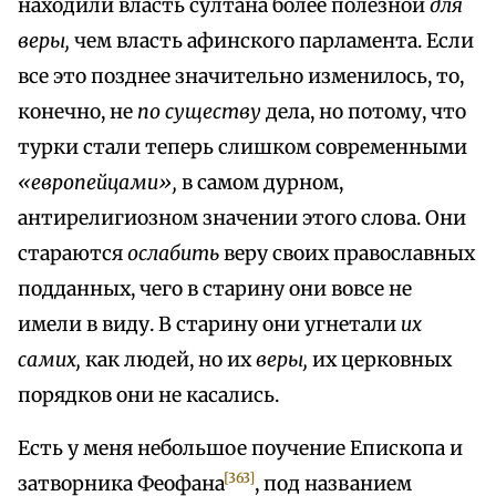
находили власть султана более полезной
для
веры,
чем власть афинского парламента. Если
все это позднее значительно изменилось, то,
конечно, не
по существу
дела, но потому, что
турки стали теперь слишком современными
«европейцами»,
в самом дурном,
антирелигиозном значении этого слова. Они
стараются
ослабить
веру своих православных
подданных, чего в старину они вовсе не
имели в виду. В старину они угнетали
их
самих,
как людей, но их
веры,
их церковных
порядков они не касались.
Есть у меня небольшое поучение Епископа и
[363]
затворника Феофана
, под названием