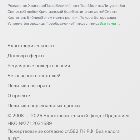
Рождество Христово
Пасха
Великий пост
Пост
Молитва
Литургия
Бог
Святость
О любви
Христианский брак
Воспитание детей
Смерть
Как читать Библию
Зачем нужна религия
Покров Богородицы
Успение Богородицы
Преображение
Пятидесятница
Все темы →
Благотворительность
Договор оферты
Регулярные пожертвования
Безопасность платежей
Политика возврата
О проекте
Политика персональных данных
© 2008 — 2026 Благотворительный фонд «Предание»
НКО №7712031589
Пожертвование согласно ст.582 ГК РФ. Без налога
(НДС)