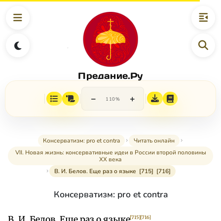
Предание.Ру
−
+
110%
Консерватизм: pro et contra
Читать онлайн
VII. Новая жизнь: консервативные идеи в России второй половины
XX века
В. И. Белов. Еще раз о языке [715] [716]
Консерватизм: pro et contra
В. И. Белов. Еще раз о языке
[715]
[716]