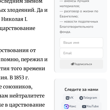
последним звеном
— анонсы лучших
материалов;
х злодеяний. Да и
— разговор о жизни по
Евангелию;
 Николая I.
— новости подопечных
Благотворительного
 царствование
фонда.
арствования от
о помню, пережил и
Подписаться
ытия того времени
я. В 1853 г.
е союзников,
Следите за нами
нам нейтралитете
VK
Telegram
е в царствование
Макс
YouTube