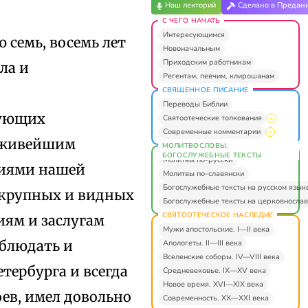
Наш лекторий
Сделано в Предан
С ЧЕГО НАЧАТЬ
Интересующимся
 семь, восемь лет
Новоначальным
Приходским работникам
ла и
Регентам, певчим, клирошанам
СВЯЩЕННОЕ ПИСАНИЕ
Переводы Библии
дующих
Святоотеческие толкования
Современные комментарии
 с живейшим
МОЛИТВОСЛОВЫ.
БОГОСЛУЖЕБНЫЕ ТЕКСТЫ
Молитвы по-русски
тиями нашей
Молитвы по-славянски
Богослужебные тексты на русском язык
х крупных и видных
Богослужебные тексты на церковнослав
СВЯТООТЕЧЕСКОЕ НАСЛЕДИЕ
иям и заслугам
Мужи апостольские. I—II века
аблюдать и
Апологеты. II—III века
Вселенские соборы. IV—VIII века
тербурга и всегда
Средневековье. IX—XV века
Новое время. XVI—XIX века
ев, имел довольно
Современность. XX—XXI века