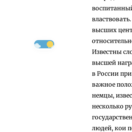
воспитанный
властвовать.
высших цент
относительн
Известны сл
высшей наг
в России при
важное поло
немцы, изве
несколько ру
государстве
людей, кои 