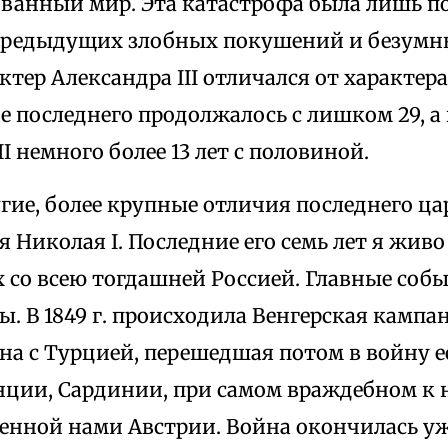
зованный мир. Эта катастрофа была лишь 
предыдущих злобных покушений и безумны
тер Александра III отличался от характера
е последнего продолжалось с лишком 29, а
II немного более 13 лет с половиной.
угие, более крупные отличия последнего ц
 Николая I. Последние его семь лет я жив
 со всею тогдашней Россией. Главные соб
ы. В 1849 г. происходила Венгерская кампани
на с Турцией, перешедшая потом в войну е
нции, Сардинии, при самом враждебном к 
сенной нами Австрии. Война окончилась уж