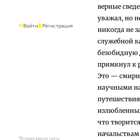
верные сведе
уважал, но н
Войти
Регистрация
никогда не з
служебной ка
безобидную д
примкнул к р
Это — смирн
научными на
путешествия
излюбленным
что творится
начальствам
Старая версия сайта