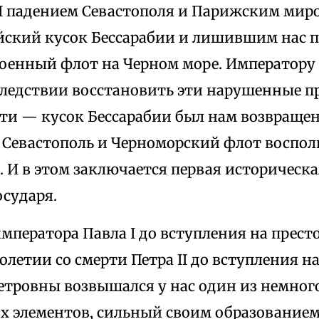
II падением Севастополя и Парижским мир
йский кусок Бессарабии и лишившим нас п
оенный флот на Черном море. Императору 
следствии восстановить эти нарушенные пр
сти — кусок Бессарабии был нам возвращен
 Севастополь и Черноморский флот воспол
I. И в этом заключается первая историческа
осударя.
мператора Павла I до вступления на престол
столетии со смерти Петра II до вступления н
етровны возвышался у нас один из немно
х элементов, сильный своим образованием