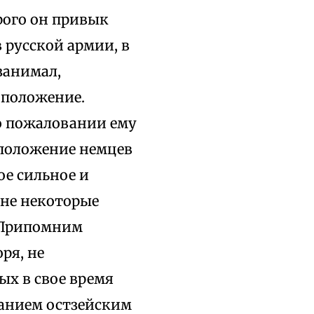
рого он привык
 русской армии, в
занимал,
 положение.
 о пожаловании ему
положение немцев
ое сильное и
ине некоторые
 Припомним
ря, не
ых в свое время
анием остзейским