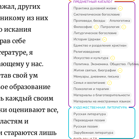
ПРЕДМЕТНЫЙ КАТАЛОГ
ажал, других
Практика духовной жизни
Систематическое богословие
о никому из них
Проповеди, беседы
Апологетика
Философия
Патрология
о искания
Литургическое богословие
История Церкви
рав себе
Единство и разделения христиан
ературе, я
Религиоведение
Искусство и культура
ающему у нас.
Политика. Экономика. Общество. Публи
Жития святых, биографии
тав свой ум
Мемуары, дневники, письма
Семья и воспитание
ое образование
Психология и терапия
Материалы о благотворительности
сь каждый своим
Материалы на иностранных языках
ХУДОЖЕСТВЕННАЯ ЛИТЕРАТУРА
ки оценивают все,
Русская литература
властям и
Переводная поэзия
Русская поэзия
и стараются лишь
Зарубежная литература
ФИЛЬМЫ И ТВ