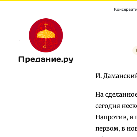
Консерватиз
Предание.ру
И. Даманский
На сделанно
сегодня неск
Напротив, я 
первом, в н