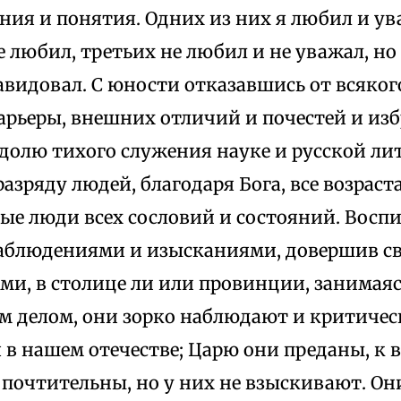
ния и понятия. Одних из них я любил и ув
е любил, третьих не любил и не уважал, н
авидовал. С юности отказавшись от всяког
рьеры, внешних отличий и почестей и изб
олю тихого служения науке и русской лит
азряду людей, благодаря Бога, все возраст
ые люди всех сословий и состояний. Воспи
блюдениями и изысканиями, довершив св
ми, в столице ли или провинции, занимая
 делом, они зорко наблюдают и критичес
 в нашем отечестве; Царю они преданы, к 
 почтительны, но у них не взыскивают. Он