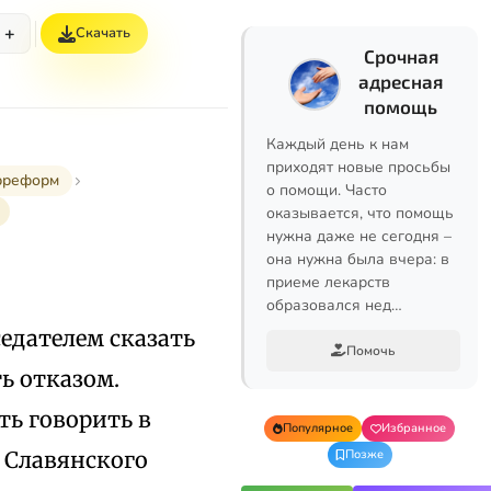
+
Скачать
Срочная
адресная
помощь
Каждый день к нам
приходят новые просьбы
трреформ
о помощи. Часто
оказывается, что помощь
нужна даже не сегодня –
она нужна была вчера: в
приеме лекарств
образовался нед…
едателем сказать
Помочь
ь отказом.
ть говорить в
Популярное
Избранное
 Славянского
Позже