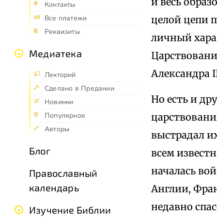
и весь обра
Контакты
целой цепи 
Все платежи
Реквизиты
личный харак
Медиатека
Царствовани
Александра I
Лекторий
Сделано в Предании
Но есть и др
Новинки
царствования
Популярное
Авторы
выстрадал их
Блог
всем известн
началась вой
Православный
календарь
Англии, Фра
недавно спа
Изучение Библии