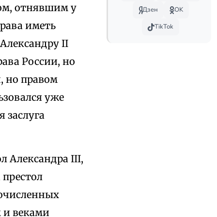
ом, отнявшим у
Дзен
OK
рава иметь
TikTok
Александру II
ава России, но
, но правом
ьзовался уже
я заслуга
 Александра III,
а престол
гочисленных
 и веками