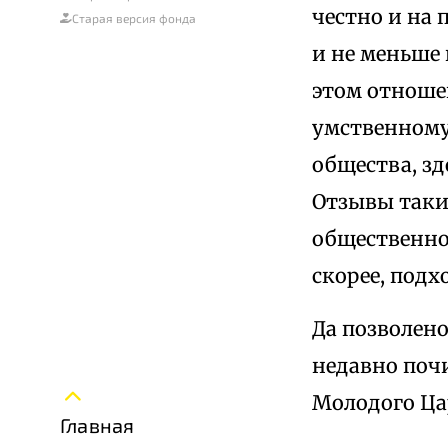
честно и на 
Старая версия фонда
и не меньше 
этом отноше
умственному
общества, з
Отзывы таки
общественное
скорее, подх
Да позволено
недавно почи
Молодого Ца
Главная