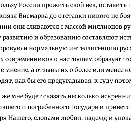
пользу России прожить свой век, оставить 
князя Бисмарка до отставки никого не боят
нии они сливаются с массой миллионов рус
 развитию и образованию составляют ист
доровую и нормальную интеллигенцию русс
х современников о настоящем образуют го
 мнение, а отзывы их о более или менее 
одят, как бы его предугадывая, к суду пото
 же мне будет сказать несколько искренни
вшего и погребенного Государя и приветс
ря Нашего, словами любви, надежд и упов