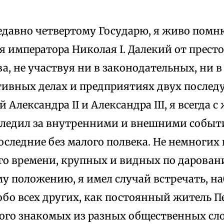
давно четвертому Государю, я живо помню
 императора Николая I. Далекий от престо
а, не участвуя ни в законодательных, ни в
ивных делах и предприятиях двух после
 Александра II и Александра III, я всегда
ледил за внутренними и внешними собы
оследние без малого полвека. Не немноги
го времени, крупных и видных по дарован
у положению, я имел случай встречать, н
обо всех других, как постоянный житель Пе
го знакомых из разных общественных сло