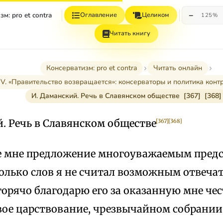
−
м: pro et contra
Оглавление
Целиком
125%
Читать книгу
Консерватизм: pro et contra
Читать онлайн
IV. «Правительство возвращается»: консерваторы и политика кон
И. Даманский. Речь в Славянском обществе [367] [368]
. Речь в Славянском обществе
[367]
[368]
е мне предложение многоуважаемым предс
олько слов я не считал возможным отвечат
горячо благодарю его за оказанную мне чес
овое царствование, чрезвычайном собрании