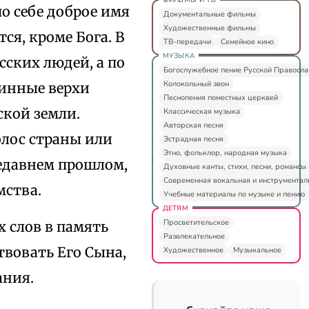
по себе доброе имя
Документальные фильмы
Художественные фильмы
ся, кроме Бога. В
ТВ-передачи
Семейное кино
МУЗЫКА
ских людей, а по
Богослужебное пение Русской Правосл
Колокольный звон
инные верхи
Песнопения поместных церквей
кой земли.
Классическая музыка
Авторская песня
лос страны или
Эстрадная песня
Этно, фольклор, народная музыка
недавнем прошлом,
Духовные канты, стихи, песни, романсы
Современная вокальная и инструментал
мства.
Учебные материалы по музыке и пению
ДЕТЯМ
Просветительское
х слов в память
Развлекательное
твовать Его Сына,
Художественное
Музыкальное
ания.