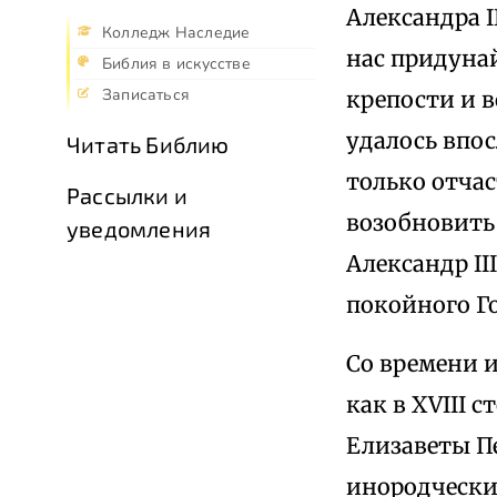
Александра 
Колледж Наследие
нас придуна
Библия в искусстве
Записаться
крепости и в
удалось впо
Читать Библию
только отча
Рассылки и
возобновить
уведомления
Александр II
покойного Г
Со времени и
как в XVIII 
Елизаветы П
инородчески