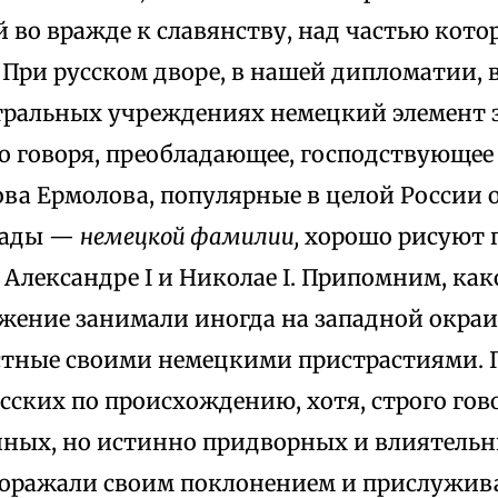
 во вражде к славянству, над частью кото
 При русском дворе, в нашей дипломатии, в
ральных учреждениях немецкий элемент 
о говоря, преобладающее, господствующее
ова Ермолова, популярные в целой России
рады —
немецкой фамилии,
хорошо рисуют 
 Александре I и Николае I. Припомним, как
жение занимали иногда на западной окра
стные своими немецкими пристрастиями.
сских по происхождению, хотя, строго гово
нных, но истинно придворных и влиятельн
поражали своим поклонением и прислужив