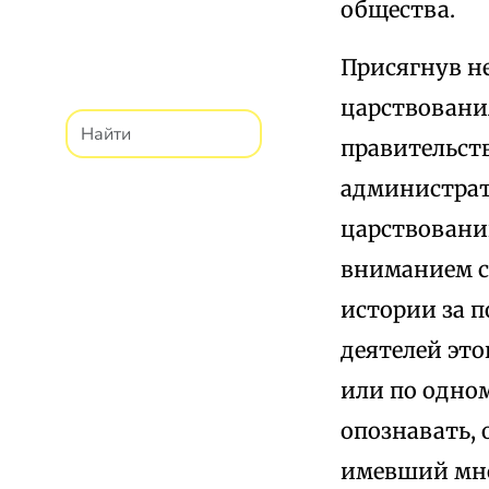
общества.
Присягнув не
царствования
правительств
администрат
царствований
вниманием с
истории за п
деятелей это
или по одном
опознавать, 
имевший мно