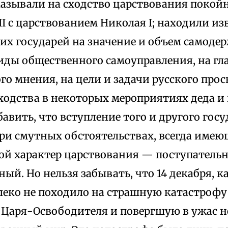
казывали на сходство царствования покой
II с царствованием Николая I; находили из
их государей на значение и объем самодер
иды общественного самоуправления, на гл
о мнения, на цели и задачи русского про
ходства в некоторых мероприятиях деда и 
вить, что вступление того и другого госу
ри смутных обстоятельствах, всегда имею
гой характер царствования — поступатель
ый. Но нельзя забывать, что 14 декабря, к
леко не походило на страшную катастрофу 
Царя-Освободителя и повергшую в ужас не