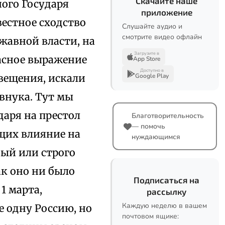
Скачайте наше
ного Государя
приложение
вестное сходство
Слушайте аудио и
смотрите видео офлайн
жавной власти, на
Загрузите в
асное выражение
App Store
Доступно в
свещения, искали
Google Play
внука. Тут мы
даря на престол
Благотворительность
— помочь
щих влияние на
нуждающимся
ный или строго
ак оно ни было
Подписаться на
1 марта,
рассылку
Каждую неделю в вашем
 одну Россию, но
почтовом ящике: