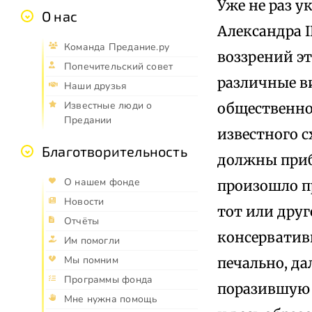
Уже не раз у
О нас
Александра I
Команда Предание.ру
воззрений эт
Попечительский совет
различные в
Наши друзья
Известные люди о
общественног
Предании
известного с
Благотворительность
должны приба
О нашем фонде
произошло п
Новости
тот или дру
Отчёты
консервативн
Им помогли
Мы помним
печально, да
Программы фонда
поразившую 
Мне нужна помощь