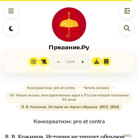
Предание.Ру
−
+
110%
Консерватизм: pro et contra
Читать онлайн
VII. Новая жизнь: консервативные идеи в России второй половины
XX века
В. В. Кожинов. История не терпит обрывов [803] [804]
Консерватизм: pro et contra
В. В. Кожинов. История не терпит обрывов
[803]