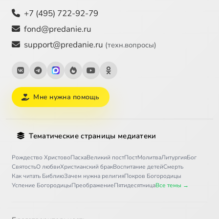
+7 (495) 722-92-79
fond@predanie.ru
support@predanie.ru
(техн.вопросы)
Мне нужна помощь
Тематические страницы медиатеки
Рождество Христово
Пасха
Великий пост
Пост
Молитва
Литургия
Бог
Святость
О любви
Христианский брак
Воспитание детей
Смерть
Как читать Библию
Зачем нужна религия
Покров Богородицы
Успение Богородицы
Преображение
Пятидесятница
Все темы →