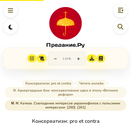
Предание.Ру
−
+
110%
Консерватизм: pro et contra
Читать онлайн
III. Арьергардные бои: консервативные идеи в эпоху «Великих
реформ»
Μ. Η. Катков. Совпадение интересов украинофилов с польскими
интересами [260] [261]
Консерватизм: pro et contra