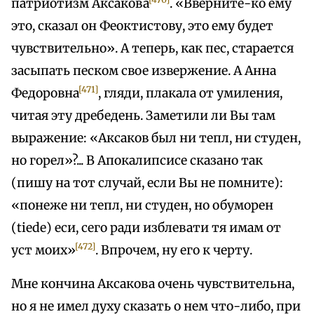
патриотизм Аксакова
. «Вверните-ко ему
это, сказал он Феоктистову, это ему будет
чувствительно». А теперь, как пес, старается
засыпать песком свое извержение. А Анна
[471]
Федоровна
, гляди, плакала от умиления,
читая эту дребедень. Заметили ли Вы там
выражение: «Аксаков был ни тепл, ни студен,
но горел»?... В Апокалипсисе сказано так
(пишу на тот случай, если Вы не помните):
«понеже ни тепл, ни студен, но обуморен
(tiede) еси, сего ради изблевати тя имам от
[472]
уст моих»
. Впрочем, ну его к черту.
Мне кончина Аксакова очень чувствительна,
но я не имел духу сказать о нем что-либо, при