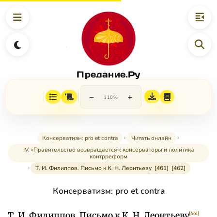
Предание.Ру
−
+
110%
Консерватизм: pro et contra
Читать онлайн
IV. «Правительство возвращается»: консерваторы и политика
контрреформ
Т. И. Филиппов. Письмо к К. Н. Леонтьеву [461] [462]
Консерватизм: pro et contra
Т. И. Филиппов. Письмо к К. Н. Леонтьеву
[461]