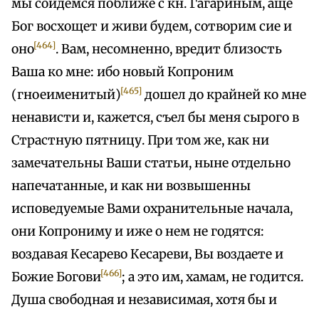
мы сойдемся поближе с кн. Гагариным, аще
Бог восхощет и живи будем, сотворим сие и
[464]
оно
. Вам, несомненно, вредит близость
Ваша ко мне: ибо новый Копроним
[465]
(гноеименитый)
дошел до крайней ко мне
ненависти и, кажется, съел бы меня сырого в
Страстную пятницу. При том же, как ни
замечательны Ваши статьи, ныне отдельно
напечатанные, и как ни возвышенны
исповедуемые Вами охранительные начала,
они Копрониму и иже о нем не годятся:
воздавая Кесарево Кесареви, Вы воздаете и
[466]
Божие Богови
; а это им, хамам, не годится.
Душа свободная и независимая, хотя бы и