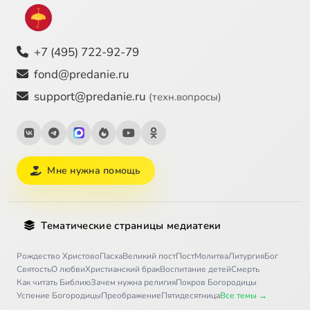
+7 (495) 722-92-79
fond@predanie.ru
support@predanie.ru
(техн.вопросы)
Мне нужна помощь
Тематические страницы медиатеки
Рождество Христово
Пасха
Великий пост
Пост
Молитва
Литургия
Бог
Святость
О любви
Христианский брак
Воспитание детей
Смерть
Как читать Библию
Зачем нужна религия
Покров Богородицы
Успение Богородицы
Преображение
Пятидесятница
Все темы →