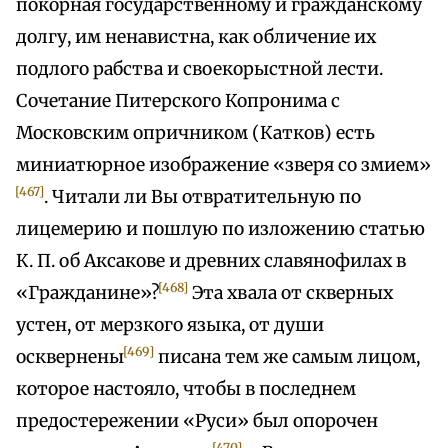
покорная государственному и гражданскому
долгу, им ненавистна, как обличение их
подлого рабства и своекорыстной лести.
Сочетание Питерского Копронима с
Московским опричником (Катков) есть
миниатюрное изображение «зверя со змием»
[467]
. Читали ли Вы отвратительную по
лицемерию и пошлую по изложению статью
К. П. об Аксакове и древних славянофилах в
[468]
«Гражданине»?
Эта хвала от скверных
устен, от мерзкого языка, от души
[469]
осквернены
писана тем же самым лицом,
которое настояло, чтобы в последнем
предостережении «Руси» был опорочен
[470]