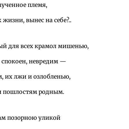
мученное племя,
 жизни, вынес на себе?..
ый для всех крамол мишенью,
, спокоен, невредим —
м, их лжи и озлобленью,
 и пошлостям родным.
нам позорною уликой