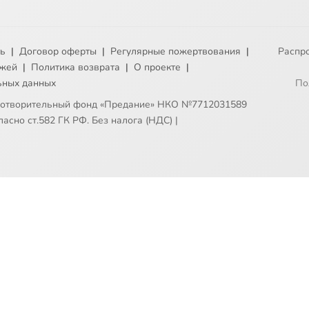
ть
|
Договор оферты
|
Регулярные пожертвования
|
Распр
ежей
|
Политика возврата
|
О проекте
|
ьных данных
По
готворительный фонд «Предание» НКО №7712031589
асно ст.582 ГК РФ. Без налога (НДС)
|