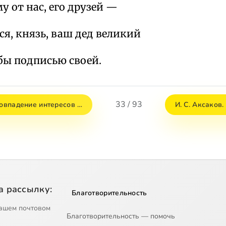
у от нас, его друзей —
ся, князь, ваш дед великий
бы подписью своей.
33 / 93
Совпадение интересов …
И. С. Аксаков
а рассылку:
Благотворительность
ашем почтовом
Благотворительность — помочь