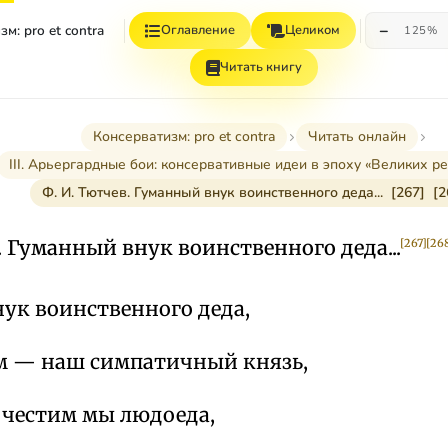
−
м: pro et contra
Оглавление
Целиком
125%
Читать книгу
Консерватизм: pro et contra
Читать онлайн
III. Арьергардные бои: консервативные идеи в эпоху «Великих р
Ф. И. Тютчев. Гуманный внук воинственного деда... [267] [2
. Гуманный внук воинственного деда...
[267]
[26
ук воинственного деда,
м — наш симпатичный князь,
 честим мы людоеда,