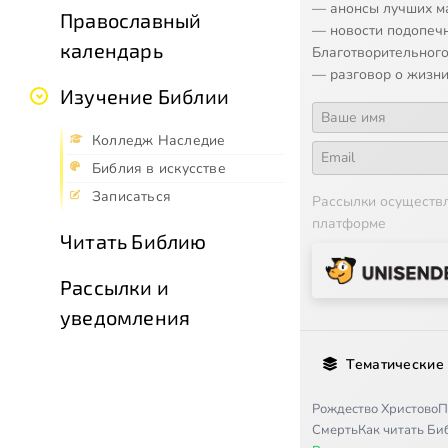
— анонсы лучших м
Православный
— новости подопеч
календарь
Благотворительного
— разговор о жизни
Изучение Библии
Колледж Наследие
Библия в искусстве
Записаться
Рассылки осуществ
платформе
Читать Библию
Рассылки и
уведомления
Тематические
Рождество Христово
П
Смерть
Как читать Б