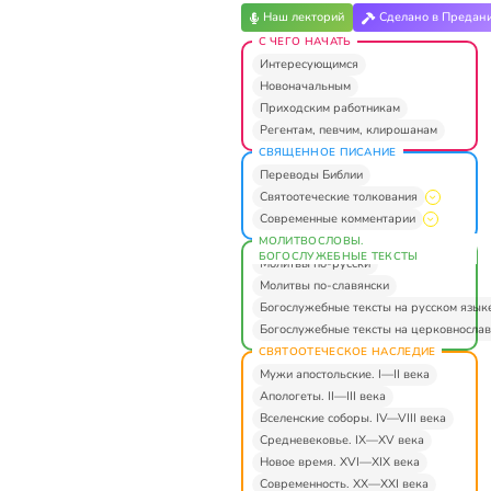
Наш лекторий
Сделано в Предан
С ЧЕГО НАЧАТЬ
Интересующимся
Новоначальным
Приходским работникам
Регентам, певчим, клирошанам
СВЯЩЕННОЕ ПИСАНИЕ
Переводы Библии
Святоотеческие толкования
Современные комментарии
МОЛИТВОСЛОВЫ.
БОГОСЛУЖЕБНЫЕ ТЕКСТЫ
Молитвы по-русски
Молитвы по-славянски
Богослужебные тексты на русском язык
Богослужебные тексты на церковнослав
СВЯТООТЕЧЕСКОЕ НАСЛЕДИЕ
Мужи апостольские. I—II века
Апологеты. II—III века
Вселенские соборы. IV—VIII века
Средневековье. IX—XV века
Новое время. XVI—XIX века
Современность. XX—XXI века