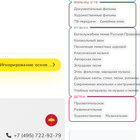
ФИЛЬМЫ И ТВ
Документальные фильмы
Художественные фильмы
ТВ-передачи
Семейное кино
МУЗЫКА
Богослужебное пение Русской Правосл
Колокольный звон
Песнопения поместных церквей
Классическая музыка
Авторская песня
. Игнорирование основ …
Эстрадная песня
Этно, фольклор, народная музыка
Духовные канты, стихи, песни, романсы
Современная вокальная и инструментал
Учебные материалы по музыке и пению
ДЕТЯМ
Просветительское
Развлекательное
Художественное
Музыкальное
+7 (495) 722-92-79