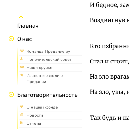
И бедное, за
Воздвигнув к
Главная
О нас
Кто избранн
Команда Предание.ру
Попечительский совет
Стал и стоит
Наши друзья
На зло врага
Известные люди о
Предании
На зло, увы,
Благотворительность
О нашем фонде
Новости
Так будь и 
Отчёты