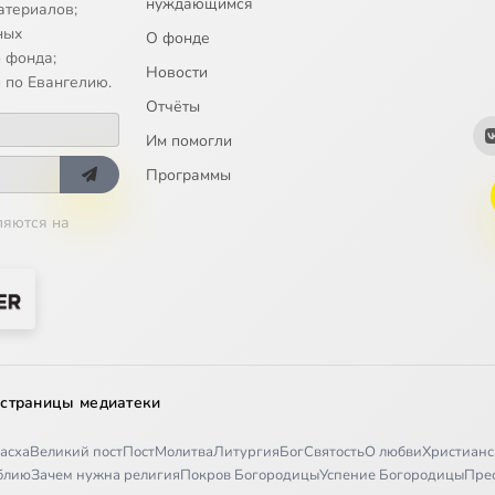
нуждающимся
атериалов;
ных
О фонде
 фонда;
Новости
 по Евангелию.
Отчёты
Им помогли
Программы
ляются на
 страницы медиатеки
асха
Великий пост
Пост
Молитва
Литургия
Бог
Святость
О любви
Христианс
иблию
Зачем нужна религия
Покров Богородицы
Успение Богородицы
Пре