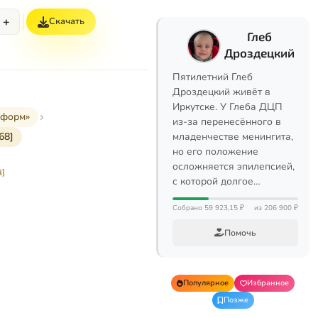
+
Скачать
Глеб
Дроздецкий
Пятилетний Глеб
Дроздецкий живёт в
Иркутске. У Глеба ДЦП
еформ»
из-за перенесённого в
68]
младенчестве менингита,
но его положение
осложняется эпилепсией,
8]
с которой долгое…
Собрано 59 923,15 ₽
из 206 900 ₽
Помочь
Популярное
Избранное
Позже