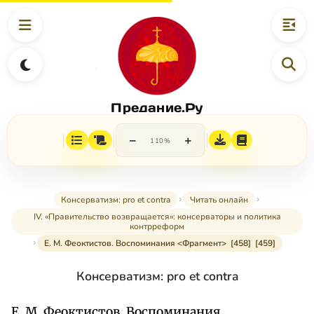
Предание.Ру
−
+
110%
Консерватизм: pro et contra
Читать онлайн
IV. «Правительство возвращается»: консерваторы и политика
контрреформ
E. M. Феоктистов. Воспоминания <Фрагмент> [458] [459]
Консерватизм: pro et contra
E. M. Феоктистов. Воспоминания