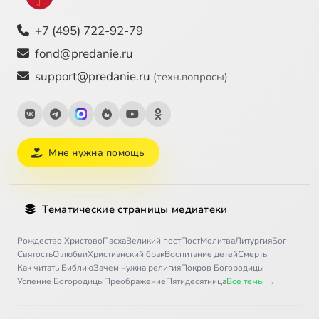
+7 (495) 722-92-79
fond@predanie.ru
support@predanie.ru
(техн.вопросы)
Мне нужна помощь
Тематические страницы медиатеки
Рождество Христово
Пасха
Великий пост
Пост
Молитва
Литургия
Бог
Святость
О любви
Христианский брак
Воспитание детей
Смерть
Как читать Библию
Зачем нужна религия
Покров Богородицы
Успение Богородицы
Преображение
Пятидесятница
Все темы →