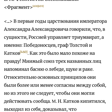
<Фрагмент>
[458]
[459]
<...> В первые годы царствования императора
Александра Александровича говорили, что, в
сущности, Россией управляет триумвират, а
именно: Победоносцев, граф Толстой и
[460]
Катков
. Как это было мало похоже на
правду! Мнимый союз трех названных лиц
напоминал басню о лебеде, щуке и раке.
Относительно основных принципов они
были более или менее согласны между собой,
но из этого не следует, чтобы они могли
действовать сообща. Μ. Н. Катков кипятился,
выходил из себя, доказывал, что