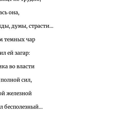
сь она,
жды, думы, страсти…
ом темных чар
л ей загар:
ка во власти
 полной сил,
ой железной
ел бесполезный…