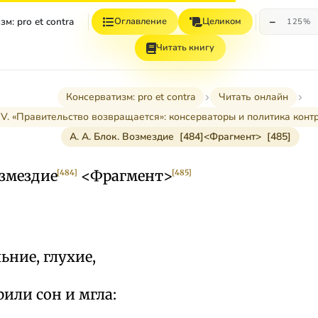
−
м: pro et contra
Оглавление
Целиком
125%
Читать книгу
Консерватизм: pro et contra
Читать онлайн
IV. «Правительство возвращается»: консерваторы и политика кон
А. А. Блок. Возмездие [484]<Фрагмент> [485]
озмездие
<Фрагмент>
[484]
[485]
ьние, глухие,
рили сон и мгла: