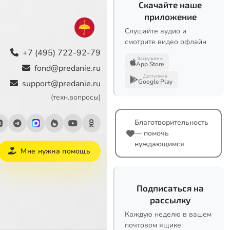
Скачайте наше
приложение
Слушайте аудио и
смотрите видео офлайн
+7 (495) 722-92-79
Загрузите в
App Store
fond@predanie.ru
Доступно в
Google Play
support@predanie.ru
(техн.вопросы)
Благотворительность
— помочь
нуждающимся
Мне нужна помощь
Подписаться на
рассылку
Каждую неделю в вашем
почтовом ящике: