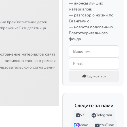
— анонсы лучших
материалов;
— разговор о жизни по
Евангелию;
кий брак
Воспитание детей
— новости подопечных
ображение
Пятидесятница
Благотворительного
фонда.
остранение материалов сайта
возможно только в рамках
льзовательского соглашения
Подписаться
Следите за нами
VK
Telegram
Макс
YouTube