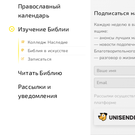
Православный
Подписаться н
календарь
Каждую неделю в в
Изучение Библии
ящике:
— анонсы лучших м
Колледж Наследие
— новости подопеч
Библия в искусстве
Благотворительного
— разговор о жизни
Записаться
Читать Библию
Рассылки и
уведомления
Рассылки осуществ
платформе