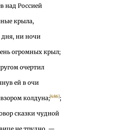
в над Россией
иные крыла,
 дня, ни ночи
тень огромных крыл;
ругом очертил
янув ей в очи
[486]
взором колдуна;
;
овор сказки чудной
вице не трудно, —