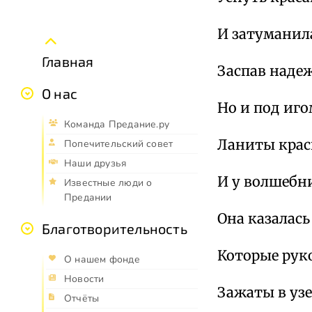
И затуманила
Главная
Заспав наде
О нас
Но и под иг
Команда Предание.ру
Ланиты краси
Попечительский совет
Наши друзья
И у волшебни
Известные люди о
Предании
Она казалась
Благотворительность
Которые рук
О нашем фонде
Новости
Зажаты в уз
Отчёты