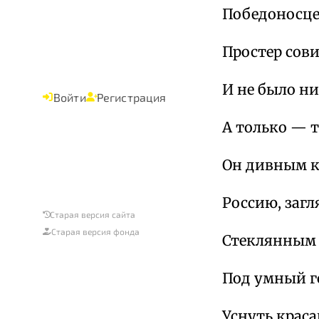
Победоносце
Простер сов
И не было ни
Войти
Регистрация
А только — 
Он дивным к
Россию, загл
Старая версия сайта
Старая версия фонда
Стеклянным 
Под умный г
Уснуть краса