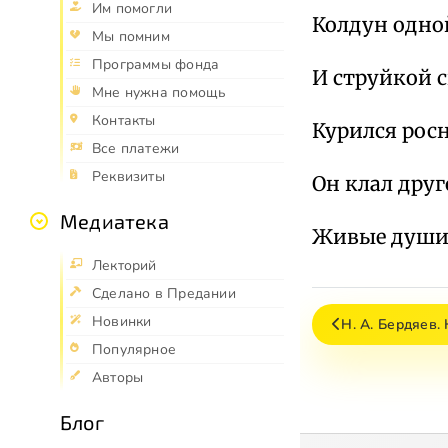
Им помогли
Колдун одно
Мы помним
Программы фонда
И струйкой 
Мне нужна помощь
Контакты
Курился рос
Все платежи
Реквизиты
Он клал дру
Медиатека
Живые души 
Лекторий
Сделано в Предании
Новинки
Н. А. Бердяев.
Популярное
Авторы
Блог