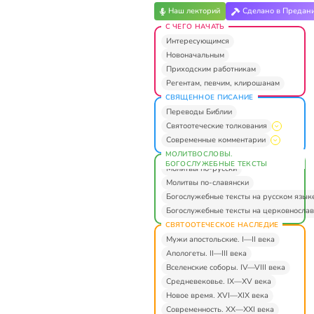
Наш лекторий
Сделано в Предан
С ЧЕГО НАЧАТЬ
Интересующимся
Новоначальным
Приходским работникам
Регентам, певчим, клирошанам
СВЯЩЕННОЕ ПИСАНИЕ
Переводы Библии
Святоотеческие толкования
Современные комментарии
МОЛИТВОСЛОВЫ.
БОГОСЛУЖЕБНЫЕ ТЕКСТЫ
Молитвы по-русски
Молитвы по-славянски
Богослужебные тексты на русском язык
Богослужебные тексты на церковнослав
СВЯТООТЕЧЕСКОЕ НАСЛЕДИЕ
Мужи апостольские. I—II века
Апологеты. II—III века
Вселенские соборы. IV—VIII века
Средневековье. IX—XV века
Новое время. XVI—XIX века
Современность. XX—XXI века