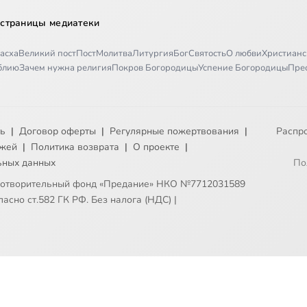
 страницы медиатеки
асха
Великий пост
Пост
Молитва
Литургия
Бог
Святость
О любви
Христианс
иблию
Зачем нужна религия
Покров Богородицы
Успение Богородицы
Пре
ть
|
Договор оферты
|
Регулярные пожертвования
|
Распр
ежей
|
Политика возврата
|
О проекте
|
ьных данных
По
готворительный фонд «Предание» НКО №7712031589
асно ст.582 ГК РФ. Без налога (НДС)
|