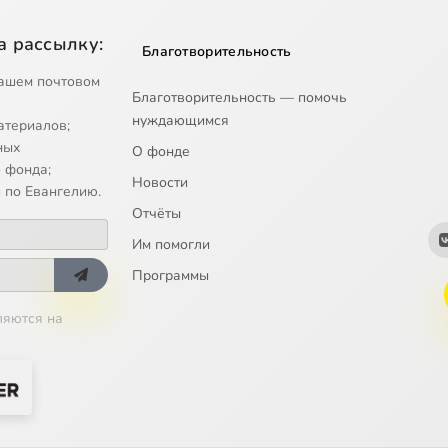
а рассылку:
Благотворительность
ашем почтовом
Благотворительность — помочь
нуждающимся
атериалов;
ных
О фонде
 фонда;
Новости
 по Евангелию.
Отчёты
Им помогли
Программы
ляются на