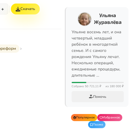
+
Скачать
Ульяна
Журавлёва
Ульяне восемь лет, и она
четвертый, младший
ребёнок в многодетной
трреформ
семье. И с самого
рождения Ульяну лечат.
Несколько операций,
ежедневные процедуры,
длительные …
Собрано 50 721,11 ₽
из 180 000 ₽
Помочь
Популярное
Избранное
Позже