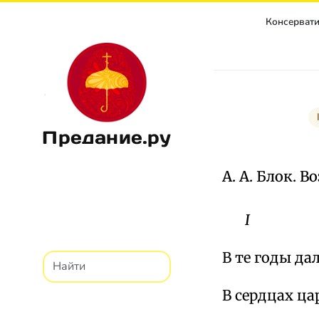
Консерватиз
Предание.ру
А. А. Блок. В
I
В те годы дал
В сердцах ца