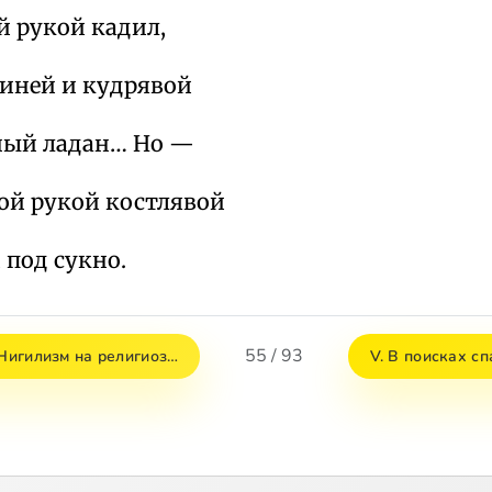
й рукой кадил,
синей и кудрявой
ный ладан… Но —
гой рукой костлявой
под сукно.
55 / 93
 Нигилизм на религиоз…
V. В поисках с