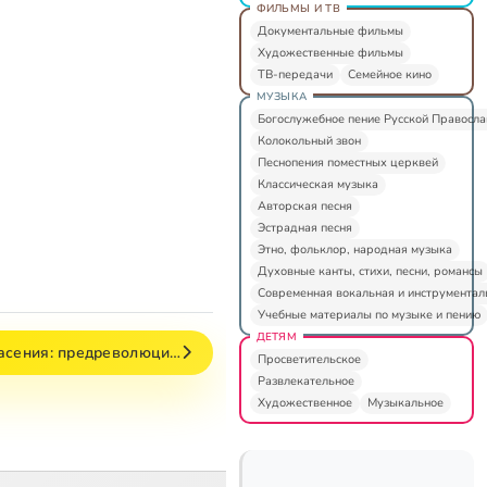
ФИЛЬМЫ И ТВ
Документальные фильмы
Художественные фильмы
ТВ-передачи
Семейное кино
МУЗЫКА
Богослужебное пение Русской Правосл
Колокольный звон
Песнопения поместных церквей
Классическая музыка
Авторская песня
Эстрадная песня
Этно, фольклор, народная музыка
Духовные канты, стихи, песни, романсы
Современная вокальная и инструментал
Учебные материалы по музыке и пению
ДЕТЯМ
пасения: предреволюци…
Просветительское
Развлекательное
Художественное
Музыкальное