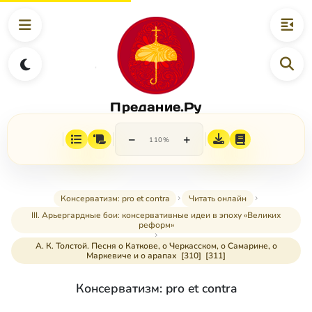
Предание.Ру
−
+
110%
Консерватизм: pro et contra
Читать онлайн
III. Арьергардные бои: консервативные идеи в эпоху «Великих
реформ»
А. К. Толстой. Песня о Каткове, о Черкасском, о Самарине, о
Маркевиче и о арапах [310] [311]
Консерватизм: pro et contra