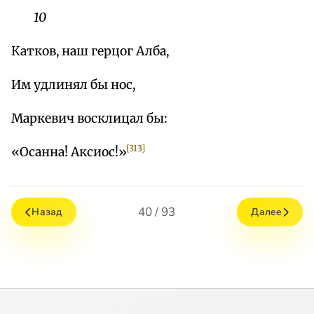
10
Катков, наш герцог Алба,
Им удлинял бы нос,
Маркeвич восклицал бы:
[313]
«Осанна! Аксиос!»
40 / 93
Назад
Далее