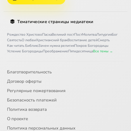
Тематические страницы медиатеки
Рождество Христово
Пасха
Великий пост
Пост
Молитва
Литургия
Бог
Святость
О любви
Христианский брак
Воспитание детей
Смерть
Как читать Библию
Зачем нужна религия
Покров Богородицы
Успение Богородицы
Преображение
Пятидесятница
Все темы →
Благотворительность
Договор оферты
Регулярные пожертвования
Безопасность платежей
Политика возврата
О проекте
Политика персональных данных