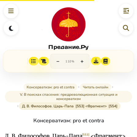
Предание.Ру
−
+
110%
Консерватизм: pro et contra
Читать онлайн
V. В поисках спасения: предреволюционная ситуация и
консерватизм
Д. В. Философов. Царь-Папа [553] <Фрагмент> [554]
Консерватизм: pro et contra
Д. В. Философов. Царь-Папа
<Фрагмент>
[553]