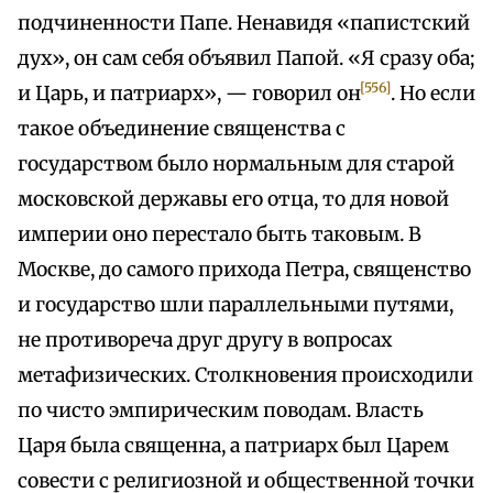
подчиненности Папе. Ненавидя «папистский
дух», он сам себя объявил Папой. «Я сразу оба;
[556]
и Царь, и патриарх», — говорил он
. Но если
такое объединение священства с
государством было нормальным для старой
московской державы его отца, то для новой
империи оно перестало быть таковым. В
Москве, до самого прихода Петра, священство
и государство шли параллельными путями,
не противореча друг другу в вопросах
метафизических. Столкновения происходили
по чисто эмпирическим поводам. Власть
Царя была священна, а патриарх был Царем
совести с религиозной и общественной точки