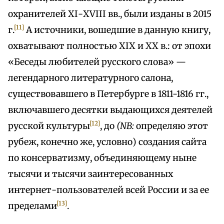
охранителей ХІ-ХVIII вв., были изданы в 2015
[11]
г.
А источники, вошедшие в данную книгу,
охватывают полностью XIX и XX в.: от эпохи
«Беседы любителей русского слова» —
легендарного литературного салона,
существовавшего в Петербурге в 1811-1816 гг.,
включавшего десятки выдающихся деятелей
[12]
русской культуры
, до
(NB:
определяю этот
рубеж, конечно же, условно) создания сайта
по консерватизму, объединяющему ныне
тысячи и тысячи заинтересованных
интернет-пользователей всей России и за ее
[13]
пределами
.