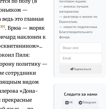
тся по полу (в
почтовом ящике:
— анонсы лучших
 коньяком —
материалов;
— разговор о жизни по
 ведь это главная
Евангелию;
219]
— новости подопечных
. Брюа — моряк
Благотворительного
ричард наклонен к
фонда.
сквитянином»...
покоил Пиля:
сторону политику —
Подписаться
ие сотрудники
 изящным видом
ллерова «Дона-
Следите за нами
й прекрасные
VK
Telegram
ий язык — по