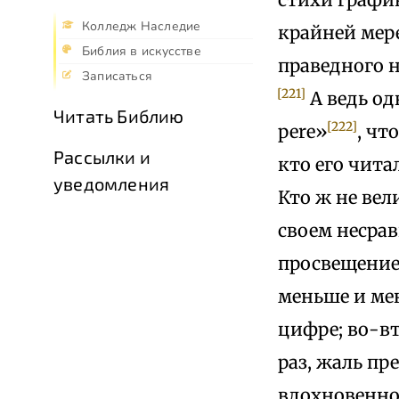
Колледж Наследие
крайней мере
Библия в искусстве
праведного 
Записаться
[221]
А ведь од
Читать Библию
[222]
реrе»
, чт
Рассылки и
кто его читал
уведомления
Кто ж не ве
своем несра
просвещением
меньше и мен
цифре; во-вт
раз, жаль пр
вдохновенно 