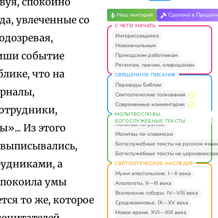
твуя, спокойно
Наш лекторий
Сделано в Предан
да, увлеченные со
С ЧЕГО НАЧАТЬ
одозревая,
Интересующимся
Новоначальным
тиши событие
Приходским работникам
Регентам, певчим, клирошанам
лике, что на
СВЯЩЕННОЕ ПИСАНИЕ
Переводы Библии
рналы,
Святоотеческие толкования
Современные комментарии
сотрудники,
МОЛИТВОСЛОВЫ.
БОГОСЛУЖЕБНЫЕ ТЕКСТЫ
Молитвы по-русски
»... Из этого
Молитвы по-славянски
 выписывались,
Богослужебные тексты на русском язык
Богослужебные тексты на церковнослав
рудниками, а
СВЯТООТЕЧЕСКОЕ НАСЛЕДИЕ
Мужи апостольские. I—II века
спокоила умы
Апологеты. II—III века
Вселенские соборы. IV—VIII века
тся то же, которое
Средневековье. IX—XV века
Новое время. XVI—XIX века
очитателей...