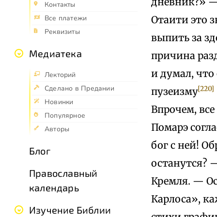
дневник?» — 
Контакты
Отаити это з
Все платежи
Реквизиты
выпить за зд
Медиатека
причина раз
и думал, что
Лекторий
Сделано в Предании
[220]
пузеизму
Новинки
Впрочем, все
Популярное
Помарэ согла
Авторы
бог с ней! 
Блог
останутся? 
Православный
Кремля. — О
календарь
Карлоса», к
Изучение Библии
стихи графи