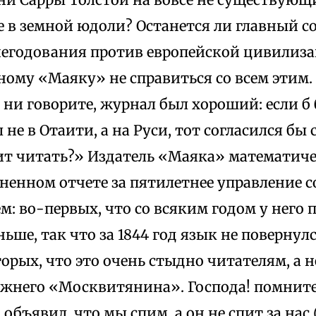
 в земной юдоли? Останется ли главный с
негодования против европейской цивилиз
ному «Маяку» не справиться со всем эти
о ни говорите, журнал был хороший: если б
 не в Отаити, а на Руси, тот согласился бы 
лит читать?» Издатель «Маяка» математиче
вненном отчете за пятилетнее управление
: во-первых, что со всяким годом у него
ьше, так что за 1844 год язык не повернул
орых, что это очень стыдно читателям, а 
ежнего «Москвитянина». Господа! помните
объявил, что мы спим, а он не спит за нас