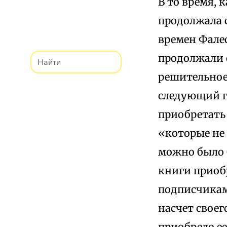
В то время, 
продолжала с
времен Фалес
продолжали 
решительное
следующий г
приобретат
«которые не 
можно было 
книги приоб
подписчикам
насчет своег
приобрело ее