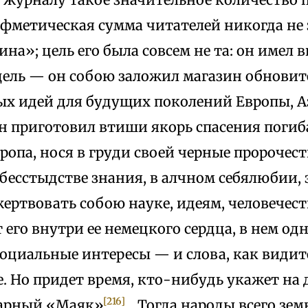
ифметическая сумма читателей никогда не
а»; цель его была совсем не та: он имел 
цель — он собою заложил магазин обнови
х идей для будущих поколений Европы, А
он приготовил втиши якорь спасения поги
опа, нося в груди своей черные пророчеств
в бесстыдстве знания, в алчном себялюбии
ертвовать собою науке, идеям, человечес
ет его внутри ее немецкого сердца, в нем о
оциальные интересы — и слова, как видите
. Но придет время, кто-нибудь укажет на
[216]
зарный «Маяк»
... Тогда народы всего зе