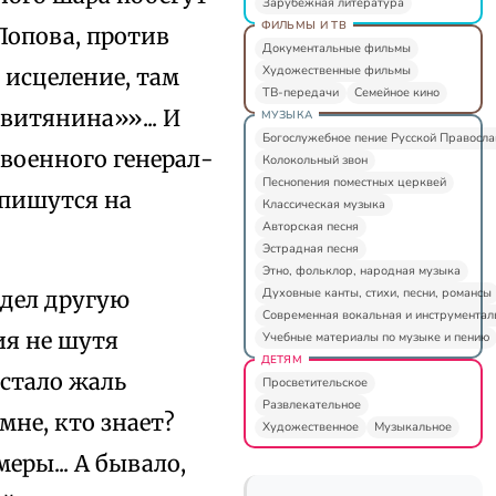
Зарубежная литература
ФИЛЬМЫ И ТВ
Попова, против
Документальные фильмы
Художественные фильмы
 исцеление, там
ТВ-передачи
Семейное кино
витянина»»... И
МУЗЫКА
Богослужебное пение Русской Правосл
 военного генерал-
Колокольный звон
Песнопения поместных церквей
дпишутся на
Классическая музыка
Авторская песня
Эстрадная песня
Этно, фольклор, народная музыка
Духовные канты, стихи, песни, романсы
дел другую
Современная вокальная и инструментал
ия не шутя
Учебные материалы по музыке и пению
ДЕТЯМ
 стало жаль
Просветительское
Развлекательное
мне, кто знает?
Художественное
Музыкальное
еры... А бывало,