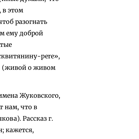
 в этом
чтоб разогнать
ем ему доброй
стые
сквитянину-реrе»,
]
(живой о живом
 имена Жуковского,
 нам, что в
кова). Рассказ г.
; кажется,