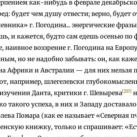
ерпением как-нибудь в феврале декабрьск
ед: будет чем душу отвести; верно, будет 
евника» г. Погодина... энергические фразы
шь, и кажется, будто сам едешь осенью по
, наивное воззрение г. Погодина на Европ
ным, но не надобно забывать: он, как каже
на Африки и Австралии — для них нельзя 
вот, например, шлегелевски глубокомысле
[217]
 изучении Данта, критики г. Шевырева
н
о такого успеха, в них и Западу доставалось.
лева Помара (как ее называет «Северная п
ленскую книжку, только и спрашивает: «Ес