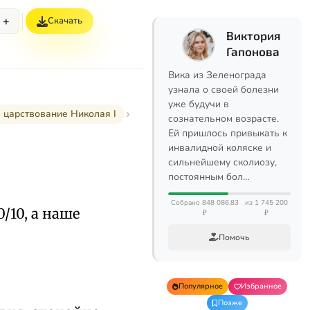
+
Скачать
Виктория
Гапонова
Вика из Зеленограда
узнала о своей болезни
уже будучи в
в царствование Николая I
сознательном возрасте.
Ей пришлось привыкать к
инвалидной коляске и
сильнейшему сколиозу,
постоянным бол…
Собрано 848 086,83
из 1 745 200
/10, а наше
₽
₽
Помочь
Популярное
Избранное
Позже