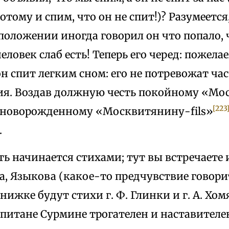
тому и спим, что он не спит!)? Разумеется,
оложении иногда говорил он что попало, 
еловек слаб есть! Теперь его черед: пожела
он спит легким сном: его не потревожат ча
я. Воздав должную честь покойному «Мо
[223
 новорожденному «Москвитянину-fils»
.
ть начинается стихами; тут вы встречаете
, Языкова (какое-то предчувствие говорит
ижке будут стихи г. Ф. Глинки и г. А. Хомя
питане Сурмине трогателен и наставителен