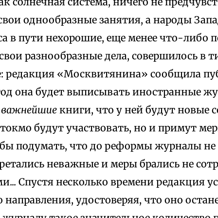
как солнечная система, ничего не предчувс
вои однообразные занятия, а народы Запа
а в пути нехорошие, еще менее что-либо п
свои разнообразные дела, совершилось в 
: редакция «Москвитянина» сообщила пуб
од она будет выписывать иностранные жу
ь
важнейшие
книги, что у ней будут новые 
токмо будут участвовать, но и примут меры
бы подумать, что до реформы журналы не
ретались неважные и меры брались не сот
и... Спустя несколько времени редакция у
о направления, удостоверяя, что оно остане
 журналу такое значительное количество п