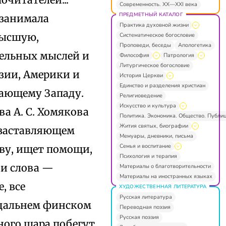
Современность. XX—XXI века
ПРЕДМЕТНЫЙ КАТАЛОГ
 занимала
Практика духовной жизни
высшую,
Систематическое богословие
Проповеди, беседы
Апологетика
тельных мыслей и
Философия
Патрология
Литургическое богословие
зии, Америки и
История Церкви
Единство и разделения христиан
бающему Западу.
Религиоведение
Искусство и культура
а А. С. Хомякова
Политика. Экономика. Общество. Публи
Жития святых, биографии
, заставляющем
Мемуары, дневники, письма
Семья и воспитание
тву, ищет помощи,
Психология и терапия
дни слова —
Материалы о благотворительности
Материалы на иностранных языках
, все
ХУДОЖЕСТВЕННАЯ ЛИТЕРАТУРА
Русская литература
 дальнем финском
Переводная поэзия
Русская поэзия
много шара побегут