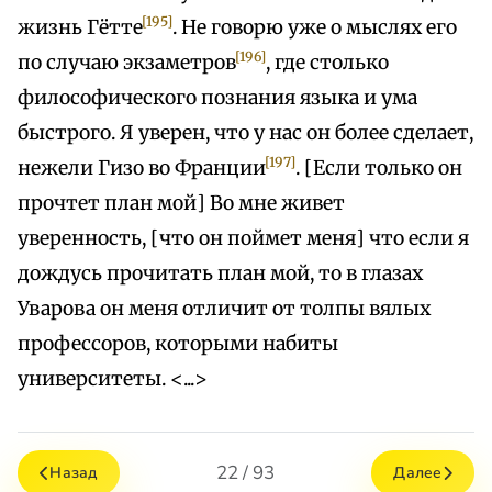
[195]
жизнь Гётте
. Не говорю уже о мыслях его
[196]
по случаю экзаметров
, где столько
философического познания языка и ума
быстрого. Я уверен, что у нас он более сделает,
[197]
нежели Гизо во Франции
. [Если только он
прочтет план мой] Во мне живет
уверенность, [что он поймет меня] что если я
дождусь прочитать план мой, то в глазах
Уварова он меня отличит от толпы вялых
профессоров, которыми набиты
университеты. <...>
22 / 93
Назад
Далее