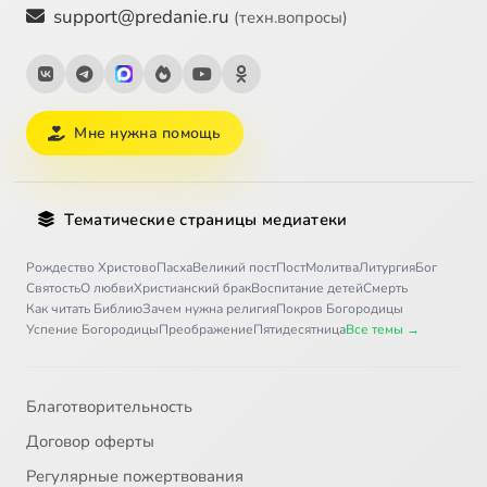
support@predanie.ru
(техн.вопросы)
Мне нужна помощь
Тематические страницы медиатеки
Рождество Христово
Пасха
Великий пост
Пост
Молитва
Литургия
Бог
Святость
О любви
Христианский брак
Воспитание детей
Смерть
Как читать Библию
Зачем нужна религия
Покров Богородицы
Успение Богородицы
Преображение
Пятидесятница
Все темы →
Благотворительность
Договор оферты
Регулярные пожертвования