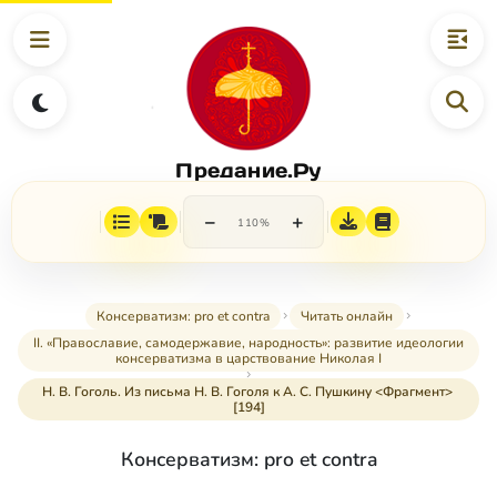
Предание.Ру
−
+
110%
Консерватизм: pro et contra
Читать онлайн
II. «Православие, самодержавие, народность»: развитие идеологии
консерватизма в царствование Николая I
Н. В. Гоголь. Из письма Н. В. Гоголя к А. С. Пушкину <Фрагмент>
[194]
Консерватизм: pro et contra