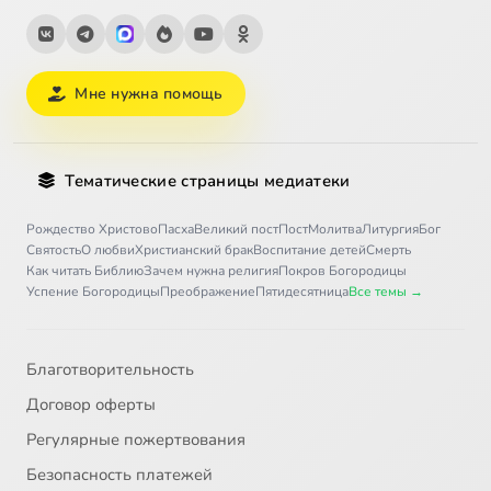
Мне нужна помощь
Тематические страницы медиатеки
Рождество Христово
Пасха
Великий пост
Пост
Молитва
Литургия
Бог
Святость
О любви
Христианский брак
Воспитание детей
Смерть
Как читать Библию
Зачем нужна религия
Покров Богородицы
Успение Богородицы
Преображение
Пятидесятница
Все темы →
Благотворительность
Договор оферты
Регулярные пожертвования
Безопасность платежей