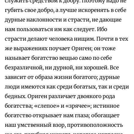
служить средством к добру. Поэтому надо не
губить свое добро, а лучше искоренять в себе
дурные наклонности и страсти, не дающие
нам пользоваться им как следует. Ибо
страсти делают человека нищим. Почти в тех
же выражениях поучает Ориген; он тоже
называет богатство вещью само по себе
безразличной, ни дурной, ни хорошей. Все
зависит от образа жизни богатого; дурные
люди имеются как среди богатых, так и среди
бедных. Ориген различает двоякого рода
богатства; «слепое» и «зрячее»; истинное
богатство открывает нам глаза; обогащает
наш умственный взор, противоположность