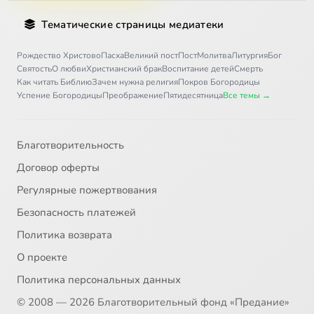
Тематические страницы медиатеки
Рождество Христово
Пасха
Великий пост
Пост
Молитва
Литургия
Бог
Святость
О любви
Христианский брак
Воспитание детей
Смерть
Как читать Библию
Зачем нужна религия
Покров Богородицы
Успение Богородицы
Преображение
Пятидесятница
Все темы →
Благотворительность
Договор оферты
Регулярные пожертвования
Безопасность платежей
Политика возврата
О проекте
Политика персональных данных
© 2008 — 2026 Благотворительный фонд «Предание»