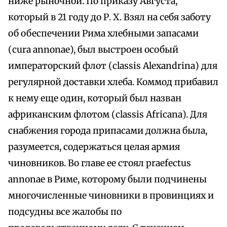
ниже рыночной. По приказу Августа,
который в 21 году до Р. Х. Взял на себя заботу
об обеспечении Рима хлебными запасами
(cura annonae), был выстроен особый
императорский флот (classis Alexandrina) для
регулярной доставки хлеба. Коммод прибавил
к нему еще один, который был назван
африканским флотом (classis Africana). Для
снабжения города припасами должна была,
разумеется, содержаться целая армия
чиновников. Во главе ее стоял praefectus
annonae в Риме, которому были подчинены
многочисленные чиновники в провинциях и
подсудны все жалобы по