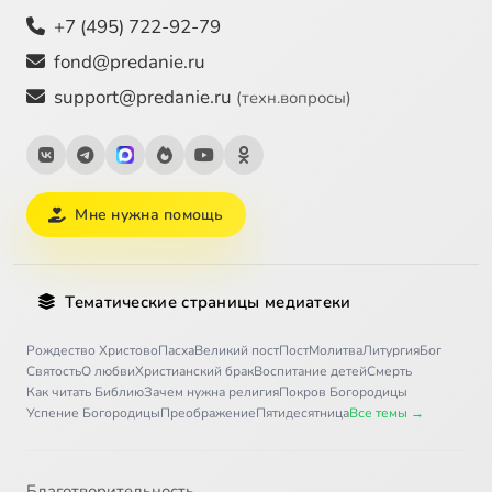
+7 (495) 722-92-79
fond@predanie.ru
support@predanie.ru
(техн.вопросы)
Мне нужна помощь
Тематические страницы медиатеки
Рождество Христово
Пасха
Великий пост
Пост
Молитва
Литургия
Бог
Святость
О любви
Христианский брак
Воспитание детей
Смерть
Как читать Библию
Зачем нужна религия
Покров Богородицы
Успение Богородицы
Преображение
Пятидесятница
Все темы →
Благотворительность