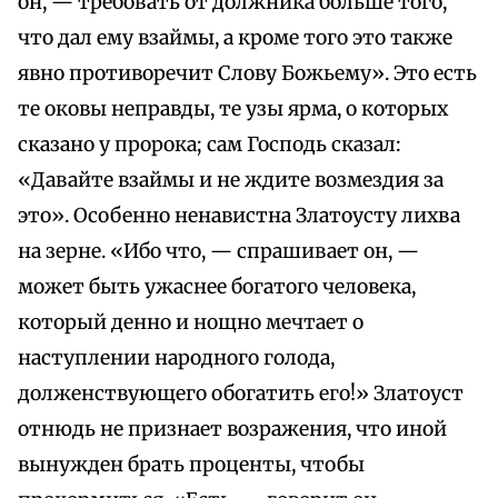
он, — требовать от должника больше того,
что дал ему взаймы, а кроме того это также
явно противоречит Слову Божьему». Это есть
те оковы неправды, те узы ярма, о которых
сказано у пророка; сам Господь сказал:
«Давайте взаймы и не ждите возмездия за
это». Особенно ненавистна Златоусту лихва
на зерне. «Ибо что, — спрашивает он, —
может быть ужаснее богатого человека,
который денно и нощно мечтает о
наступлении народного голода,
долженствующего обогатить его!» Златоуст
отнюдь не признает возражения, что иной
вынужден брать проценты, чтобы