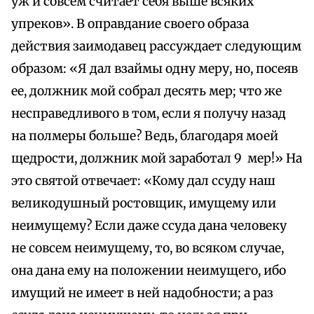
уж и совсем считает себя выше всяких
упреков». В оправдание своего образа
действия заимодавец рассуждает следующим
образом: «Я дал взаймы одну меру, но, посеяв
ее, должник мой собрал десять мер; что же
несправедливого в том, если я получу назад
на полмеры больше? Ведь, благодаря моей
щедрости, должник мой заработал 9 мер!» На
это святой отвечает: «Кому дал ссуду наш
великодушный ростовщик, имущему или
неимущему? Если даже ссуда дана человеку
не совсем неимущему, то, во всяком случае,
она дана ему на положении неимущего, ибо
имущий не имеет в ней надобности; а раз