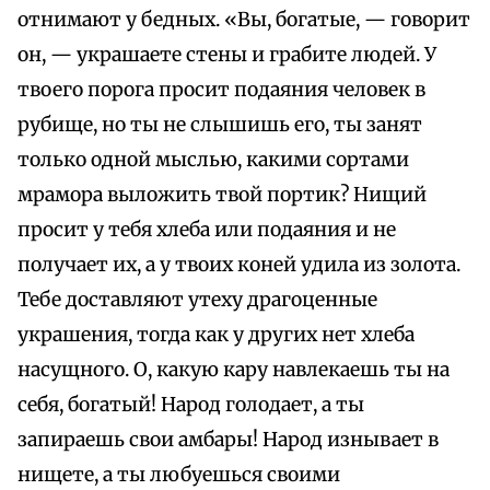
отнимают у бедных. «Вы, богатые, — говорит
он, — украшаете стены и грабите людей. У
твоего порога просит подаяния человек в
рубище, но ты не слышишь его, ты занят
только одной мыслью, какими сортами
мрамора выложить твой портик? Нищий
просит у тебя хлеба или подаяния и не
получает их, а у твоих коней удила из золота.
Тебе доставляют утеху драгоценные
украшения, тогда как у других нет хлеба
насущного. О, какую кару навлекаешь ты на
себя, богатый! Народ голодает, а ты
запираешь свои амбары! Народ изнывает в
нищете, а ты любуешься своими