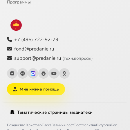
Программы
+7 (495) 722-92-79
fond@predanie.ru
support@predanie.ru
(техн.вопросы)
Мне нужна помощь
Тематические страницы медиатеки
Рождество Христово
Пасха
Великий пост
Пост
Молитва
Литургия
Бог