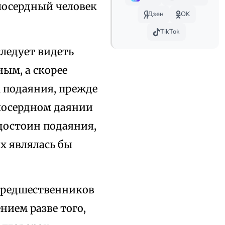
лосердный человек
Дзен
OK
TikTok
следует видеть
ым, а скорее
 подаяния, прежде
илосердном даянии
достоин подаяния,
ях являлась бы
 предшественников
нием разве того,