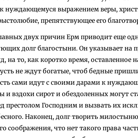
 к нуждающемуся выражением веры, хрис
рыстолюбие, препятствующее его благотво
главных двух причин Ерм приводит еще од
рующих долг благостыни. Он указывает на
, на то, как коротко время, оставленное 
Пусть не ждут богатые, чтоб бедные пришл
усть сами идут с своими дарами к нуждающ
ны и вздохи сирот и обездоленных могут с
ед престолом Господним и вызвать их иск
бесного. Наконец, долг творить милостыню
го соображения, что нет такого права час