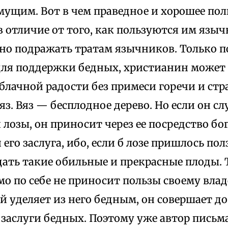
мущим. Вот в чем праведное и хорошее по
в отличие от того, как пользуются им языч
сно подражать тратам язычников. Только п
для поддержки бедных, христианин может
блачной радости без примеси горечи и стр
яз. Вяз — бесплодное дерево. Но если он с
лозы, он приносит через ее посредство бо
 его заслуга, ибо, если б лозе пришлось пол
дать такие обильные и прекрасные плоды.
мо по себе не приносит пользы своему влад
й уделяет из него бедным, он совершает до
 заслуги бедных. Поэтому уже автор письм