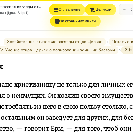
Хозяйственно–этические взгляды отцов Церкви
−
Оглавление
Целиком
1
ац (Ignaz Seipel)
На страничку книги
Хозяйственно-этические взгляды отцов Церкви
Читать он
IV. Учение отцов Церкви о пользовании земными благами
2. 
я
 дано христианину не только для личных е
я о неимущих. Он хозяин своего имуществ
отреблять из него в свою пользу столько, 
 остальным он заведует для других, для бе
тво, — говорит Ерм, — для того, чтоб они