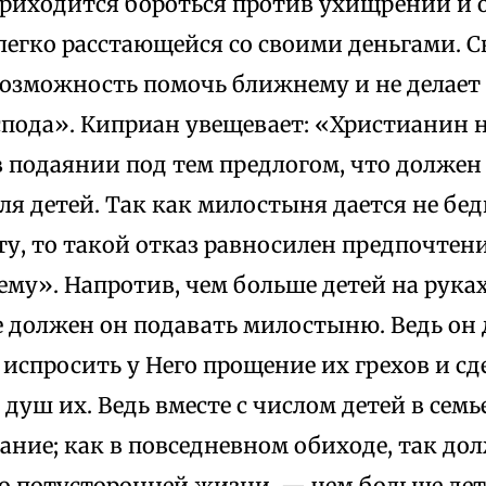
приходится бороться против ухищрений и 
легко расстающейся со своими деньгами. С
озможность помочь ближнему и не делает э
спода». Киприан увещевает: «Христианин н
 подаянии под тем предлогом, что должен 
я детей. Так как милостыня дается не бед
у, то такой отказ равносилен предпочтен
му». Напротив, чем больше детей на руках
 должен он подавать милостыню. Ведь он 
 испросить у Него прощение их грехов и сд
 душ их. Ведь вместе с числом детей в сем
ание; как в повседневном обиходе, так до
 потусторонней жизни, — чем больше дете