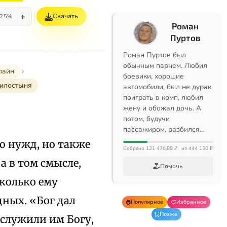
+
Скачать
25%
Роман
Пуртов
Роман Пуртов был
обычным парнем. Любил
лайн
боевики, хорошие
Милостыня
автомобили, был не дурак
поиграть в комп, любил
жену и обожал дочь. А
потом, будучи
пассажиром, разбился…
го нужд, но также
Собрано 121 476,88 ₽
из 444 150 ₽
а в том смысле,
Помочь
сколько ему
дных. «Бог дал
Популярное
Избранное
Позже
 служили им Богу,