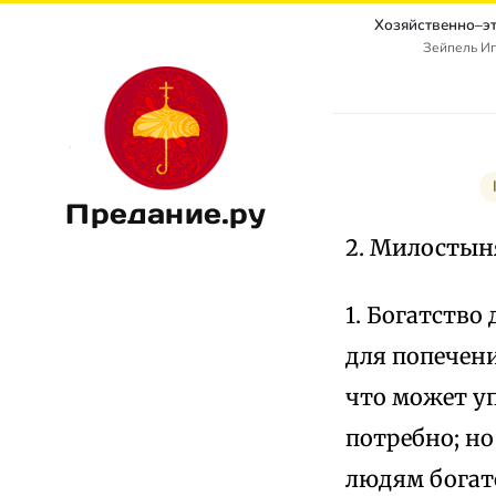
Зейпель Игн
Предание.ру
2. Милостын
1. Богатство
для попечени
что может уп
потребно; но
людям богатс