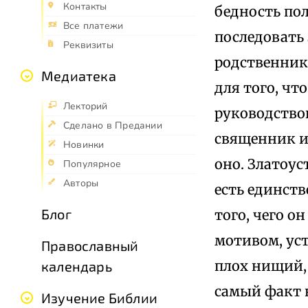
Контакты
бедность пол
Все платежи
последовать 
Реквизиты
родственника
Медиатека
для того, ч
Лекторий
руководствов
Сделано в Предании
священник ил
Новинки
оно. Златоус
Популярное
Авторы
есть единств
Блог
того, чего о
мотивом, ус
Православный
плох нищий,
календарь
самый факт 
Изучение Библии