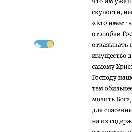
что им уже 
скупости, не
«Кто имеет в
от любви Го
отказывать в
имущество дл
самому Христ
Господу наше
тем обильнее
молить Бога,
для спасения
на их содерж
относительно