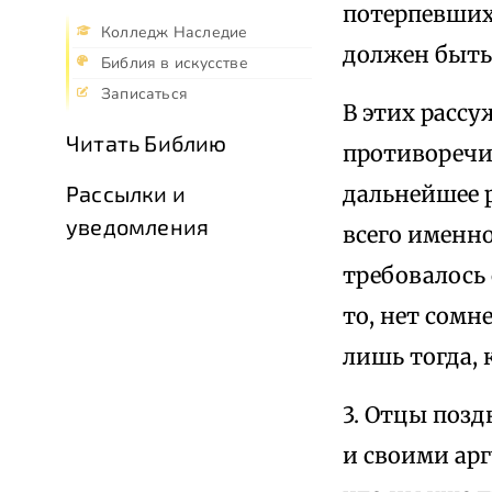
потерпевших
Колледж Наследие
должен быть 
Библия в искусстве
Записаться
В этих рассу
Читать Библию
противоречи
дальнейшее 
Рассылки и
уведомления
всего именн
требовалось
то, нет сомн
лишь тогда, 
3. Отцы поз
и своими арг