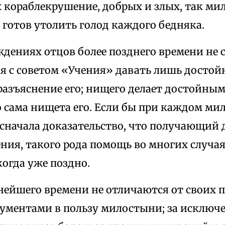
 кораблекрушение, добрых и злых, так ми
готов утолить голод каждого бедняка.
ждениях отцов более позднего времени не 
я с советом «Учения» давать лишь достойн
разъяснение его; нищего делает достойным
о сама нищета его. Если бы при каждом м
 сначала доказательство, что получающий 
ения, такого рода помощь во многих случа
когда уже поздно.
днейшего времени не отличаются от своих
ументами в пользу милостыни; за исключе