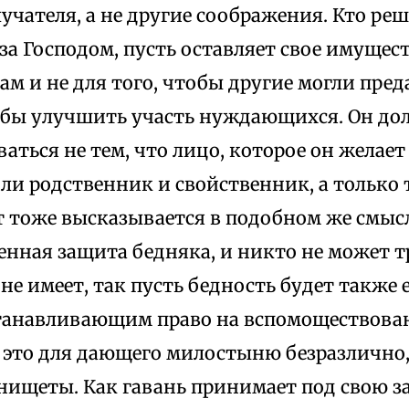
учателя, а не другие соображения. Кто реш
за Господом, пусть оставляет свое имущест
м и не для того, чтобы другие могли пред
тобы улучшить участь нуждающихся. Он до
аться не тем, что лицо, которое он желает
и родственник и свойственник, а только 
т тоже высказывается в подобном же смысл
енная защита бедняка, и никто не может т
н не имеет, так пусть бедность будет такж
танавливающим право на вспомоществован
 это для дающего милостыню безразлично,
нищеты. Как гавань принимает под свою з