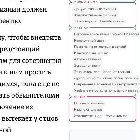
ФИЛЬМЫ И ТВ
тианин должен
Документальные фильмы
Художественные фильмы
рению.
ТВ-передачи
Семейное кино
МУЗЫКА
Богослужебное пение Русской Правосл
ну, чтобы внедрить
Колокольный звон
Песнопения поместных церквей
 предстоящий
Классическая музыка
нам для совершения
Авторская песня
Эстрадная песня
и к ним просить
Этно, фольклор, народная музыка
Духовные канты, стихи, песни, романсы
имся, пока еще не
Современная вокальная и инструментал
Учебные материалы по музыке и пению
тать обвинителями
ДЕТЯМ
Просветительское
лючение из
Развлекательное
Художественное
Музыкальное
 вытекает у отцов
тной