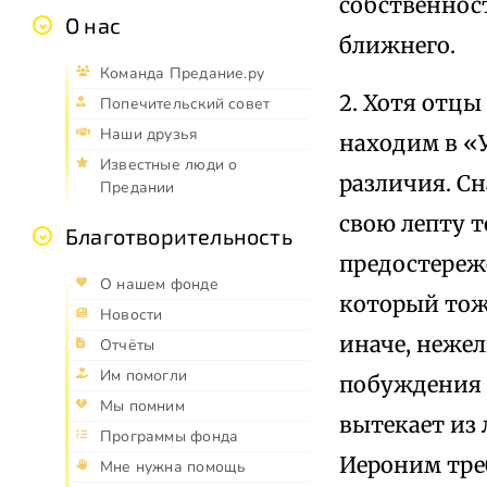
собственнос
О нас
ближнего.
Команда Предание.ру
2. Хотя отц
Попечительский совет
Наши друзья
находим в «У
Известные люди о
различия. Сн
Предании
свою лепту 
Благотворительность
предостереж
О нашем фонде
который тоже
Новости
иначе, нежел
Отчёты
Им помогли
побуждения д
Мы помним
вытекает из 
Программы фонда
Иероним тре
Мне нужна помощь