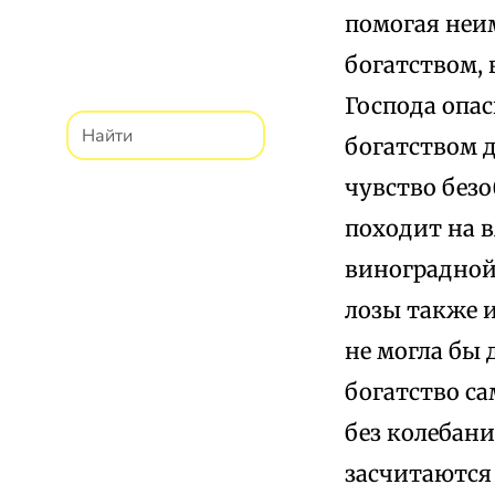
помогая неи
богатством, 
Господа опа
богатством 
чувство безо
походит на в
виноградной 
лозы также и
не могла бы 
богатство са
без колебани
засчитаются