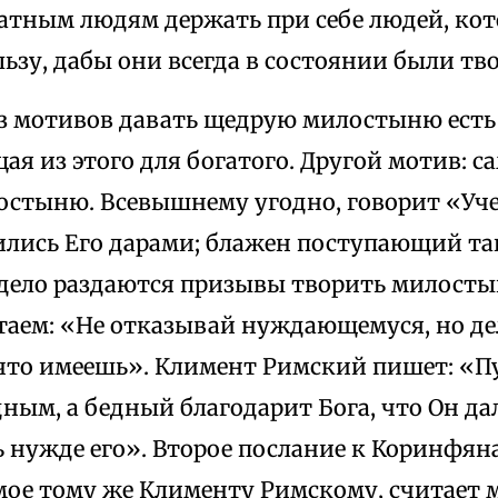
натным людям держать при себе людей, ко
ьзу, дабы они всегда в состоянии были тв
из мотивов давать щедрую милостыню есть 
я из этого для богатого. Другой мотив: са
остыню. Всевышнему угодно, говорит «Уче
лись Его дарами; блажен поступающий так
 дело раздаются призывы творить милостын
таем: «Не отказывай нуждающемуся, но де
 что имеешь». Климент Римский пишет: «П
дным, а бедный благодарит Бога, что Он да
 нужде его». Второе послание к Коринфян
ое тому же Клименту Римскому, считает 