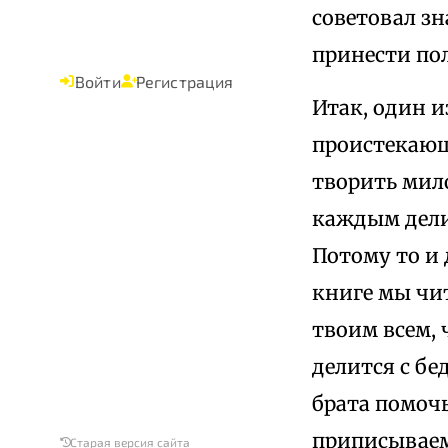
советовал з
принести пол
Войти
Регистрация
Итак, один 
проистекающа
творить мил
каждым дели
Потому то и
книге мы чи
твоим всем,
делится с бе
брата помочь
приписываем
Старая версия сайта