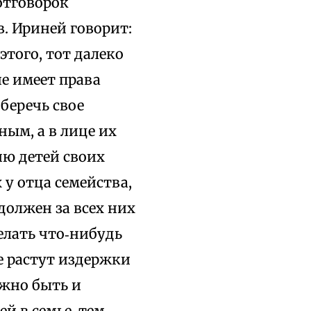
отговорок
в. Ириней говорит:
того, тот далеко
е имеет права
беречь свое
ным, а в лице их
ию детей своих
 у отца семейства,
должен за всех них
елать что‑нибудь
ье растут издержки
лжно быть и
й в семье, тем