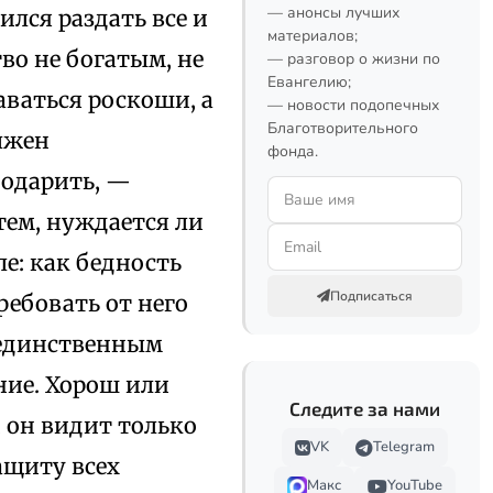
— анонсы лучших
ился раздать все и
материалов;
во не богатым, не
— разговор о жизни по
Евангелию;
аваться роскоши, а
— новости подопечных
Благотворительного
лжен
фонда.
 одарить, —
тем, нуждается ли
е: как бедность
Подписаться
ребовать от него
е единственным
ие. Хорош или
Следите за нами
 он видит только
VK
Telegram
ащиту всех
Макс
YouTube