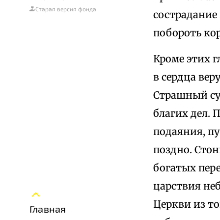
Старая версия фонда
сострадание
побороть ко
Кроме этих 
в сердца ве
Страшный суд
благих дел. 
подаяния, п
поздно. Сто
богатых пер
царствия не
Церкви из то
Главная