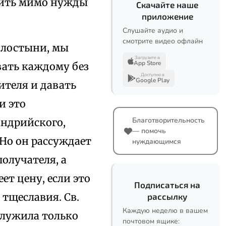
дить мимо нужды
Скачайте наше
приложение
Слушайте аудио и
смотрите видео офлайн
илостыни, мы
Загрузите в
App Store
вать каждому без
Доступно в
Google Play
ителя и давать
и это
Благотворительность
андрийского,
— помочь
 Но он рассуждает
нуждающимся
олучателя, а
ет цену, если это
Подписаться на
 тщеславия. Св.
рассылку
Каждую неделю в вашем
служила только
почтовом ящике: