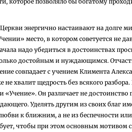
ти, которое позволяло бы богатому прохо
ы Церкви энергично настаивают на долге м
чении» место, в котором советуется не да
ачала надо убедиться в достоинствах прос
только достойным и нуждающимся. Отчаст
ение совпадает с учением Климента Алекс
 не хвалит щедрость без всякого разбора.
и «Учение». Он различает не достоинство п
ающего. Уделять другим из своих благ име
любви к ближним, а не из беспечности или
бует, чтобы при этом основным мотивом 