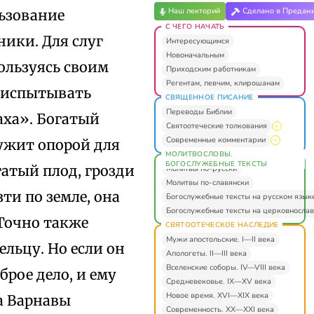
Наш лекторий
Сделано в Предан
льзование
С ЧЕГО НАЧАТЬ
ники. Для слуг
Интересующимся
Новоначальным
ользуясь своим
Приходским работникам
Регентам, певчим, клирошанам
 испытывать
СВЯЩЕННОЕ ПИСАНИЕ
Переводы Библии
аха». Богатый
Святоотеческие толкования
Современные комментарии
лужит опорой для
МОЛИТВОСЛОВЫ.
БОГОСЛУЖЕБНЫЕ ТЕКСТЫ
гатый плод, грозди
Молитвы по-русски
Молитвы по-славянски
зти по земле, она
Богослужебные тексты на русском язык
Богослужебные тексты на церковнослав
 Точно также
СВЯТООТЕЧЕСКОЕ НАСЛЕДИЕ
Мужи апостольские. I—II века
ельцу. Но если он
Апологеты. II—III века
Вселенские соборы. IV—VIII века
брое дело, и ему
Средневековье. IX—XV века
Новое время. XVI—XIX века
а Варнавы
Современность. XX—XXI века