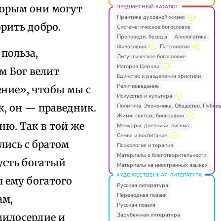
торым они могут
ПРЕДМЕТНЫЙ КАТАЛОГ
Практика духовной жизни
орить добро.
Систематическое богословие
Проповеди, беседы
Апологетика
Философия
Патрология
польза,
Литургическое богословие
История Церкви
м Бог велит
Единство и разделения христиан
Религиоведение
ние», чтобы мы с
Искусство и культура
, он — праведник.
Политика. Экономика. Общество. Публи
Жития святых, биографии
ю. Так в той же
Мемуары, дневники, письма
Семья и воспитание
лись с братом
Психология и терапия
Материалы о благотворительности
усть богатый
Материалы на иностранных языках
ХУДОЖЕСТВЕННАЯ ЛИТЕРАТУРА
л ему богатого
Русская литература
Переводная поэзия
ам,
Русская поэзия
Зарубежная литература
милосердие и