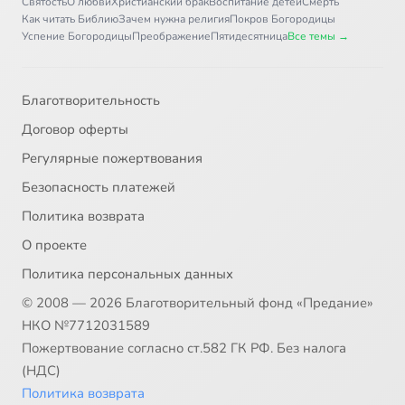
Святость
О любви
Христианский брак
Воспитание детей
Смерть
Как читать Библию
Зачем нужна религия
Покров Богородицы
Успение Богородицы
Преображение
Пятидесятница
Все темы →
Благотворительность
Договор оферты
Регулярные пожертвования
Безопасность платежей
Политика возврата
О проекте
Политика персональных данных
© 2008 — 2026 Благотворительный фонд «Предание»
НКО №7712031589
Пожертвование согласно ст.582 ГК РФ. Без налога
(НДС)
Политика возврата