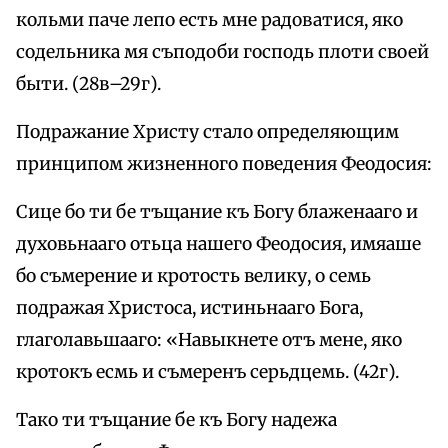
кольми паче лепо есть мне радоватися, яко
содельника мя съподоби господь плоти своей
быти. (28в–29г).
Подражание Христу стало определяющим
принципом жизненного поведения Феодосия:
Сице бо ти бе тъщание къ Богу блаженааго и
духовьнааго отьца нашего Феодосия, имяаше
бо съмерение и кротость велику, о семь
подражая Христоса, истиньнааго Бога,
глаголавьшааго: «Навыкнете отъ мене, яко
кротокъ есмь и съмеренъ серьдцемь. (42г).
Тако ти тъщание бе къ Богу надежа