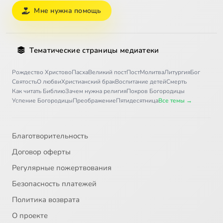
Мне нужна помощь
Тематические страницы медиатеки
Рождество Христово
Пасха
Великий пост
Пост
Молитва
Литургия
Бог
Святость
О любви
Христианский брак
Воспитание детей
Смерть
Как читать Библию
Зачем нужна религия
Покров Богородицы
Успение Богородицы
Преображение
Пятидесятница
Все темы →
Благотворительность
Договор оферты
Регулярные пожертвования
Безопасность платежей
Политика возврата
О проекте