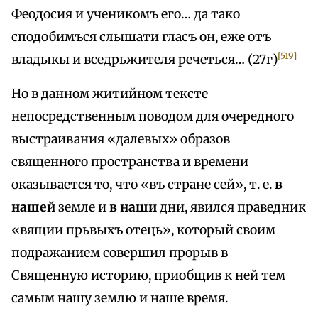
Феодосия и ученикомъ его… да тако
сподобимъся слышати гласъ он, еже отъ
[519]
владыкы и вседрьжителя речеться… (27г)
Но в данном житийном тексте
непосредственным поводом для очередного
выстраивания «далевых» образов
священного пространства и времени
оказывается то, что «въ стране сей», т. е.
в
нашей
земле и
в наши
дни, явился праведник
«вящии прьвыхъ отець», который своим
подражанием совершил прорыв в
Священную историю, приобщив к ней тем
самым нашу землю и наше время.