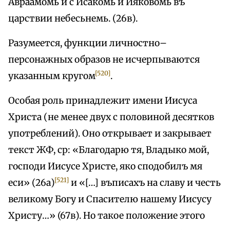
Авраамомь и с Исакомь и Ияковомь въ
царствии небесьнемь. (26в).
Разумеется, функции личностно–
персонажных образов не исчерпываются
[520]
указанным кругом
.
Особая роль принадлежит имени Иисуса
Христа (не менее двух с половиной десятков
употреблений). Оно открывает и закрывает
текст ЖФ, ср: «Благодарю тя, Владыко мой,
господи Иисусе Христе, яко сподобилъ мя
[521]
еси» (26а)
и «[…] въписахъ на славу и честь
великому Богу и Спасителю нашему Иисусу
Христу…» (67в). Но такое положение этого