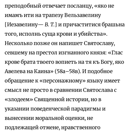
преподобный отвечает посланцу, «яко не
имамъ ити на трапезу Вельзавелину
[Иезавелину—
В. Т.
] и причаститися брашьна
того, исполнь суща крови и убийства».
Несколько позже он напишет Святославу,
севшему на престол изгнанного князя: «Глас
крове брата твоего вопиеть на тя къ Богу, яко
Авелева на Каина» (58а–58в). И подобное
обращение к «персонажному» языку имеет
смысл не просто в сравнении Святослава с
«злодеем» Священной истории, но в
указании поведенческой парадигмы и
вынесении моральной оценки, не
подлежащей отмене, нравственного