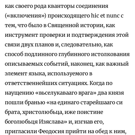
как своего рода кванторы соединения
(«включения») происходящего hic et nunc с
тем, что было в Священной истории, как
инструмент проверки и подтверждения этой
связи двух планов и, следовательно, как
способ подлинного глубинного истолкования
описываемых событий, наконец, как важный
элемент языка, используемого в
ответственнейших ситуациях. Когда по
наущению «вьселукавааго врага» два князя
пошли бранью «на единаго старейшааго си
брата, христолюбьца, иже поистине
боголюбьця Изяслава» и, изгнав его,
пригласили Феодосия прийти на обед к ним,