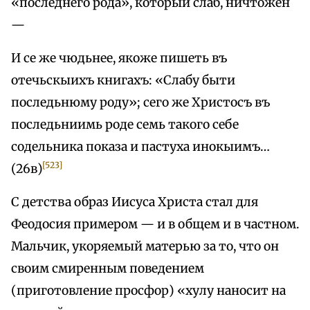
«последнего рода», который слаб, ничтожен
—
И се же чюдьнее, якоже пишеть въ
отечьскыихъ книгахъ: «Слабу быти
последьнюму роду»; сего же Христосъ въ
последьниимь роде семь такого себе
содельника показа и пастуха инокыимъ…
[523]
(26в)
С детства образ Иисуса Христа стал для
Феодосия примером — и в общем и в частном.
Мальчик, укоряемый матерью за то, что он
своим смиренным поведением
(приготовление просфор) «хулу наносит на