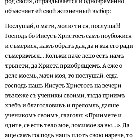
род свой», оправдывается и одновременно
объясняет ей свой жизненный выбор:
Послушай, о мати, молю ти ся, послушай!
Господь бо Иисусъ Христосъ самъ поубожися
и съмерися, намъ образъ дая, да и мы его ради
съмеримъся… Кольми паче лепо есть намъ
трьпети, да Христа приобрящемъ. А еже о
деле моемь, мати моя, то послушай: егда
господь нашь Иисусъ Христосъ на вечери
възлеже съ ученикы своими, тыда приимъ
хлебъ и благословивъ и преломль, даяше
ученикомъ своимъ, глаголя: «Приимете и
ядите, се есть тело мое, ломимое за вы…». Да
аще самъ господь нашь плоть свою нарече, то