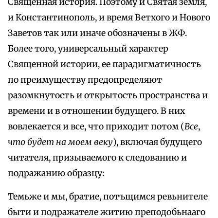
Священная история. Поэтому и Святая земля,
и Константинополь, и время Ветхого и Нового
Заветов так или иначе обозначены в ЖФ.
Более того, универсальный характер
Священной истории, ее парадигматичность
по преимуществу предопределяют
разомкнутость и открытость пространства и
времени и в отношении будущего. В них
вовлекается и все, что приходит потом (
Все
,
что будет на моем веку
), включая будущего
читателя, призываемого к следованию и
подражанию образцу:
Темьже и мы, братие, потъщимся ревьнителе
быти и подражателе житию преподобьнааго