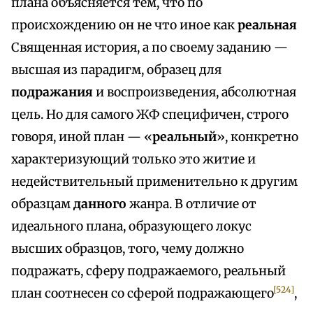
плана объясняется тем, что по
происхождению он не что иное как
реальная
Священная история, а по своему заданию —
высшая из парадигм, образец для
подражания
и воспроизведения, абсолютная
цель. Но для самого ЖФ специфичен, строго
говоря, иной план — «
реальный
», конкретно
характеризующий только это житие и
недействительный применительно к другим
образцам
данного
жанра. В отличие от
идеального плана, образующего локус
высших образцов, того, чему должно
подражать, сферу подражаемого, реальный
[524]
план соотнесен со сферой подражающего
,