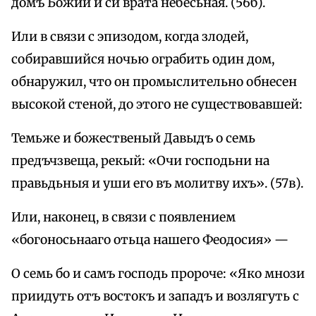
домъ Божий и си врата небесьная. (56б).
Или в связи с эпизодом, когда злодей,
собиравшийся ночью ограбить один дом,
обнаружил, что он промыслительно обнесен
высокой стеной, до этого не существовавшей:
Темьже и божественый Давыдъ о семь
предъчзвеща, рекый: «Очи господьни на
правьдьныя и уши его въ молитву ихъ». (57в).
Или, наконец, в связи с появлением
«богоносьнааго отьца нашего Феодосия» —
О семь бо и самъ господь пророче: «Яко мнози
приидуть отъ востокъ и западъ и возлягуть с