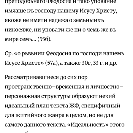
преподобьнаго Феодосиа и тако упование
имяаше къ господу нашему Исусу Христу,
якоже не имети надежа о земьныихъ
никоеяже, ни уповати же ни о чемь же въ
мире семь… (55б).
Ср. «о рьвьнии Феодосия по господи нашемь
Исусе Христе» (57а), а также 30г, 33 г. и др.
Рассматривавшиеся до сих пор
пространственно–временная и личностно–
персонажная структуры образуют некий
идеальный план текста ЖФ, специфичный
для житийного жанра в целом, но не для
самого данного текста. «Идеальность» этого