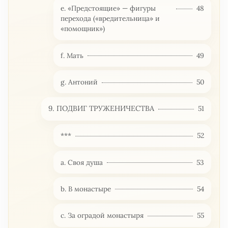
е. «Предстоящие» — фигуры
48
перехода («вредительница» и
«помощник»)
f. Мать
49
g. Антоний
50
9. ПОДВИГ ТРУЖЕНИЧЕСТВА
51
***
52
а. Своя душа
53
b. В монастыре
54
с. За оградой монастыря
55