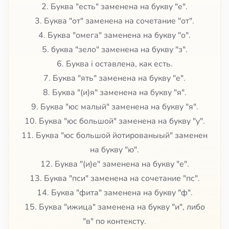
2. Буква "есть" заменена на букву "е".
3. Буква "от" заменена на сочетание "от".
4. Буква "омега" заменена на букву "о".
5. буква "зело" заменена на букву "з".
6. Буква i оставлена, как есть.
7. Буква "ять" заменена на букву "е".
8. Буква "(и)я" заменена на букву "я".
9. Буква "юс малый" заменена на букву "я".
10. Буква "юс большой" заменена на букву "у".
11. Буква "юс большой йотированыый" заменен
на букву "ю".
12. Буква "(и)е" заменена на букву "е".
13. Буква "пси" заменена на сочетание "пс".
14. Буква "фита" заменена на букву "ф".
15. Буква "ижица" заменена на букву "и", либо
"в" по контексту.