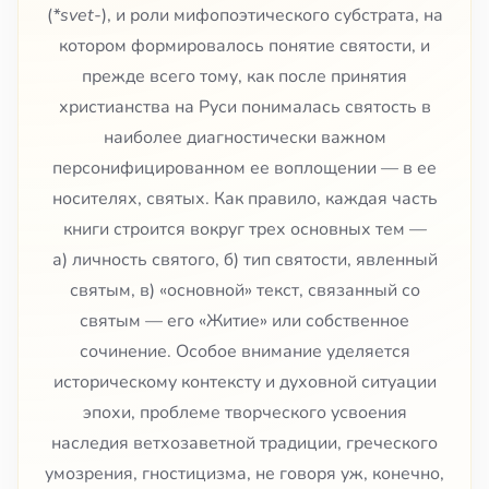
(
*svet-
), и роли мифопоэтического субстрата, на
котором формировалось понятие святости, и
прежде всего тому, как после принятия
христианства на Руси понималась святость в
наиболее диагностически важном
персонифицированном ее воплощении — в ее
носителях, святых. Как правило, каждая часть
книги строится вокруг трех основных тем —
а) личность святого, б) тип святости, явленный
святым, в) «основной» текст, связанный со
святым — его «Житие» или собственное
сочинение. Особое внимание уделяется
историческому контексту и духовной ситуации
эпохи, проблеме творческого усвоения
наследия ветхозаветной традиции, греческого
умозрения, гностицизма, не говоря уж, конечно,