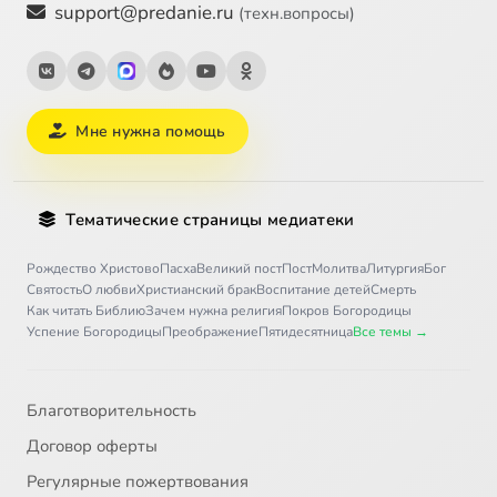
support@predanie.ru
(техн.вопросы)
Мне нужна помощь
Тематические страницы медиатеки
Рождество Христово
Пасха
Великий пост
Пост
Молитва
Литургия
Бог
Святость
О любви
Христианский брак
Воспитание детей
Смерть
Как читать Библию
Зачем нужна религия
Покров Богородицы
Успение Богородицы
Преображение
Пятидесятница
Все темы →
Благотворительность
Договор оферты
Регулярные пожертвования