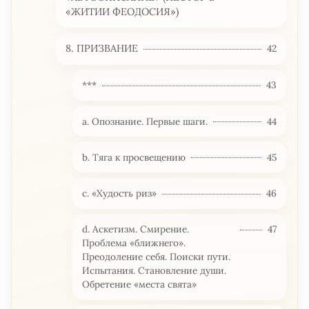
«ЖИТИИ ФЕОДОСИЯ»)
8. ПРИЗВАНИЕ
42
***
43
а. Опознание. Первые шаги.
44
b. Тяга к просвещению
45
с. «Худость риз»
46
d. Аскетизм. Смирение.
47
Проблема «ближнего».
Преодоление себя. Поиски пути.
Испытания. Становление души.
Обретение «места свята»