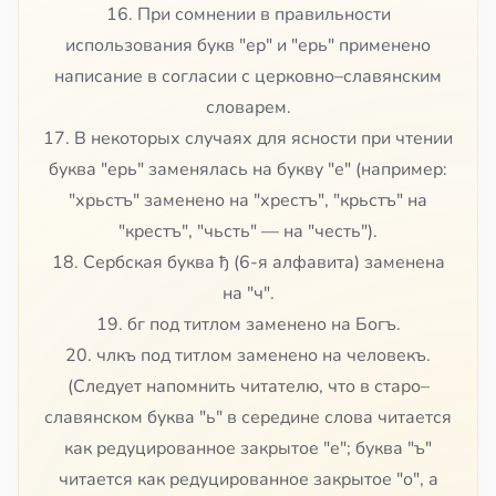
16. При сомнении в правильности
использования букв "ер" и "ерь" применено
написание в согласии с церковно–славянским
словарем.
17. В некоторых случаях для ясности при чтении
буква "ерь" заменялась на букву "е" (например:
"хрьстъ" заменено на "хрестъ", "крьстъ" на
"крестъ", "чьсть" — на "честь").
18. Сербская буква ђ (6-я алфавита) заменена
на "ч".
19. бг под титлом заменено на Богъ.
20. члкъ под титлом заменено на человекъ.
(Следует напомнить читателю, что в старо–
славянском буква "ь" в середине слова читается
как редуцированное закрытое "е"; буква "ъ"
читается как редуцированное закрытое "о", а