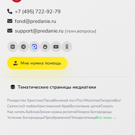
+7 (495) 722-92-79
fond@predanie.ru
support@predanie.ru
(техн.вопросы)
Мне нужна помощь
Тематические страницы медиатеки
Рождество Христово
Пасха
Великий пост
Пост
Молитва
Литургия
Бог
Святость
О любви
Христианский брак
Воспитание детей
Смерть
Как читать Библию
Зачем нужна религия
Покров Богородицы
Успение Богородицы
Преображение
Пятидесятница
Все темы →