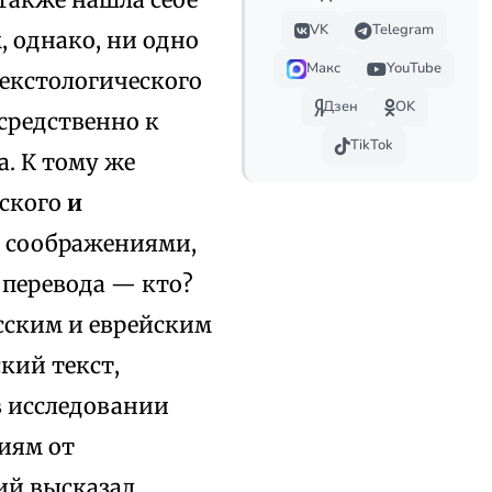
VK
Telegram
, однако, ни одно
Макс
YouTube
текстологического
Дзен
OK
средственно к
TikTok
. К тому же
йского
и
и соображениями,
 перевода — кто?
усским и еврейским
кий текст,
в исследовании
иям от
кий высказал