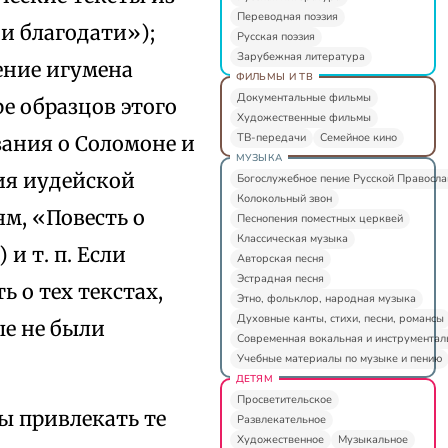
Переводная поэзия
 и благодати»);
Русская поэзия
Зарубежная литература
ение игумена
ФИЛЬМЫ И ТВ
Документальные фильмы
е образцов этого
Художественные фильмы
ТВ-передачи
Семейное кино
ания о Соломоне и
МУЗЫКА
ия иудейской
Богослужебное пение Русской Правосл
Колокольный звон
м, «Повесть о
Песнопения поместных церквей
Классическая музыка
и т. п. Если
Авторская песня
Эстрадная песня
ь о тех текстах,
Этно, фольклор, народная музыка
Духовные канты, стихи, песни, романсы
е не были
Современная вокальная и инструментал
Учебные материалы по музыке и пению
ДЕТЯМ
Просветительское
ы привлекать те
Развлекательное
Художественное
Музыкальное