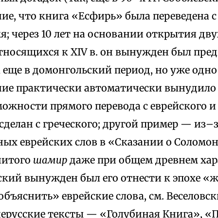
е, что книга «Есфирь» была переведена с 
я; через 10 лет на основании открытия дв
тносящихся к XIV в. он вынужден был пре
 еще в домонгольский период, но уже одно
ие практически автоматически вынудило е
ожности прямого перевода с еврейского и 
сделан с греческого; другой пример — из–
ных еврейских слов в «Сказании о Соломон
нитого
шамир
даже при общем древнем хар
овский вынужден был его отнести к эпохе 
бъяснить» еврейские слова, см. Веселовски
ерусские тексты — «Голубиная Книга», «П