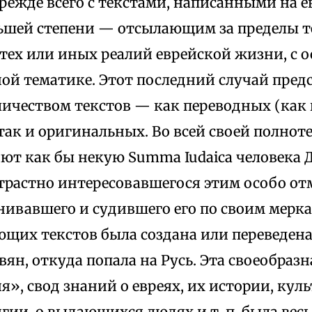
режде всего с текстами, написанными на 
ьшей степени — отсылающим за пределы те
тех или иных реалий еврейской жизни, с 
ой тематике. Этот последний случай пред
ичеством текстов — как переводных (как п
 так и оригинальных. Во всей своей полнот
ют как бы некую Summa Iudaica человека 
страстно интересовавшегося этим особо о
ивавшего и судившего его по своим мерка
щих текстов была создана или переведена
ян, откуда попала на Русь. Эта своеобраз
», свод знаний о евреях, их истории, кул
игии, о выдающихся людях и т. п. была вес