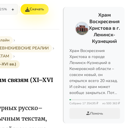
+
Скачать
25%
Храм
Воскресения
Христова в г.
Ленинск-
нлайн
Кузнецкий
РЕВНЕКИЕВСКИЕ РЕАЛИИ
Храм Воскресения
КТАМ
Христова в городе
Ленинск-Кузнецкий в
XVI вв.)
Кемеровской области –
совсем новый, он
м связям (XI–XVI
открылся всего 20 назад.
И сейчас храм может
вообще закрыться. Пот…
Собрано 17 354,95 ₽
из 500 363 ₽
турных русско–
Помочь
зычным текстам,