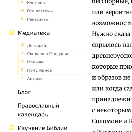
бесспорные, 
Контакты
или вероятн
Все платежи
Реквизиты
возможности
Медиатека
Нужно сказат
скрылось на
Лекторий
Сделано в Предании
древнерусск
Новинки
которые прио
Популярное
и образов н
Авторы
или когда са
Блог
принадлежит
Православный
с некоторым
календарь
Соломоне и 
Изучение Библии
«Житие и ис