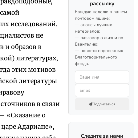
 правдоподобные,
рассылку
 самой
Каждую неделю в вашем
почтовом ящике:
их исследований.
— анонсы лучших
материалов;
ециалистов не
— разговор о жизни по
Евангелию;
 и образов в
— новости подопечных
кой) литературах,
Благотворительного
фонда.
огда этих мотивов
ийской литературы
онравову
сточников в связи
Подписаться
— «Сказание о
 царе Адариане»,
Следите за нами
также нашла себе