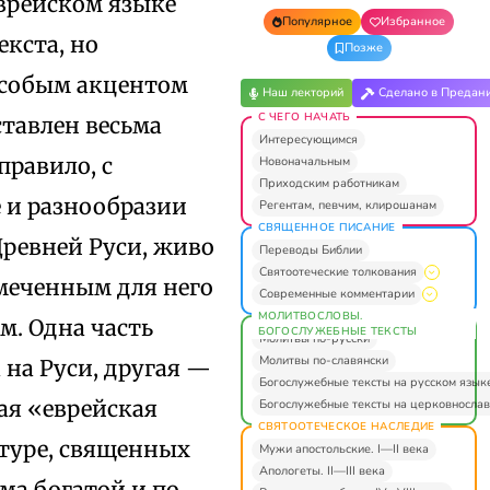
еврейском языке
Популярное
Избранное
кста, но
Позже
особым акцентом
Наш лекторий
Сделано в Предан
С ЧЕГО НАЧАТЬ
ставлен весьма
Интересующимся
равило, с
Новоначальным
Приходским работникам
е и разнообразии
Регентам, певчим, клирошанам
СВЯЩЕННОЕ ПИСАНИЕ
Древней Руси, живо
Переводы Библии
Святоотеческие толкования
тмеченным для него
Современные комментарии
МОЛИТВОСЛОВЫ.
м. Одна часть
БОГОСЛУЖЕБНЫЕ ТЕКСТЫ
Молитвы по-русски
Молитвы по-славянски
 на Руси, другая —
Богослужебные тексты на русском язык
ная «еврейская
Богослужебные тексты на церковнослав
СВЯТООТЕЧЕСКОЕ НАСЛЕДИЕ
ьтуре, священных
Мужи апостольские. I—II века
Апологеты. II—III века
ьма богатой и по