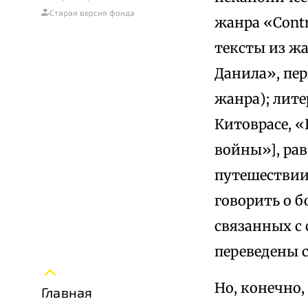
Старая версия фонда
жанра «Contr
тексты из ж
Данила», пер
жанра); лит
Китоврасе, 
войны»], ра
путешествии 
говорить о б
связанных с
переведены с
Но, конечно
Главная