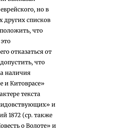
еврейского, но в
ух других списков
дположить, что
 это
го отказаться от
допустить, что
за наличия
е и Китоврасе»
актере текста
«жидовствующих» и
й 1872 (ср. также
овесть о Волоте» и