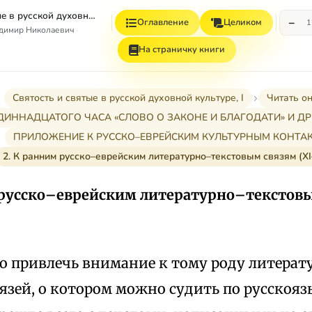
Святость и святые в русской духовной культуре. Том 1.
−
Оглавление
Целиком
1
адимир Николаевич
На страничку книги
Святость и святые в русской духовной культуре, I
Читать о
ОДИННАДЦАТОГО ЧАСА «СЛОВО О ЗАКОНЕ И БЛАГОДАТИ» И Д
ПРИЛОЖЕНИЕ К РУССКО–ЕВРЕЙСКИМ КУЛЬТУРНЫМ КОНТА
2. К ранним русско–еврейским литературно–текстовым связям (XI–
 русско–еврейским литературно–текстовы
но привлечь внимание к тому роду литера
язей, о котором можно судить по русскоя