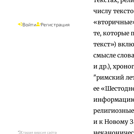
числу тексто
«вторичные»
Войти
Регистрация
те, которые
текст») вкл
смысле слов
и др.), хрон
"римский ле
ее «Шестодне
информацию,
религиозные
и к Новому З
неканоничес
Старая версия сайта