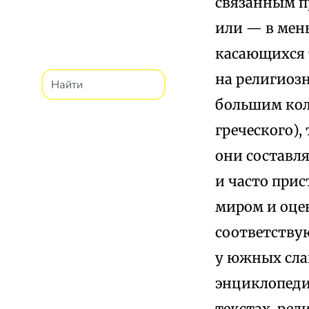
связанным п
или — в мен
касающихся 
на религиозн
большим кол
греческого),
они составля
и часто при
миром и оцен
соответствую
у южных слав
энциклопедия
текстах, рел