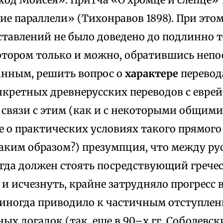
е параллели» (Тихонравов 1898). При этом
ставлений не было доведено до подлинно 
котором только и можно, обратившись непо
нным, решить вопрос о
характере
перевода
нкретных древнерусских переводов с евре
 связи с этим (как и с некоторыми общим
е о практических условиях такого прямого
каким образом?) презумпция, что между р
егда должен стоять посредствующий гречес
и исчезнуть, крайне затрудняло прогресс 
а иногда приводило к частичным отступлен
ых догадок (так, еще в 90–х гг. Соболевс