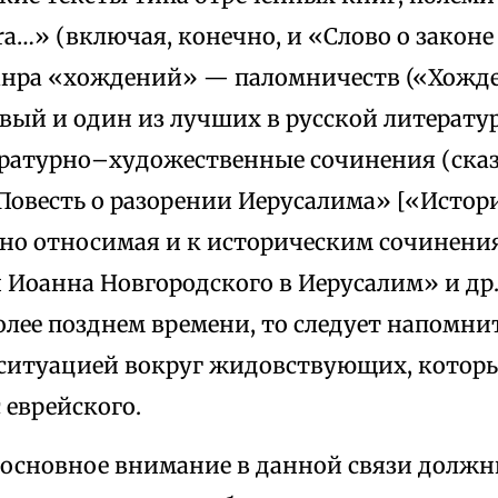
a…» (включая, конечно, и «Слово о законе
анра «хождений» — паломничеств («Хожд
вый и один из лучших в русской литератур
ературно–художественные сочинения (сказ
«Повесть о разорении Иерусалима» [«Истор
вно относимая и к историческим сочинения
Иоанна Новгородского в Иерусалим» и др.) 
олее позднем времени, то следует напомнит
 ситуацией вокруг жидовствующих, которы
 еврейского.
, основное внимание в данной связи должн