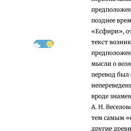
предположени
позднее врем
«Есфири», о
текст возник
предположен
мысли о возм
перевод был 
непереведен
вроде знаме
А. Н. Весел
тем самым «о
другие древн