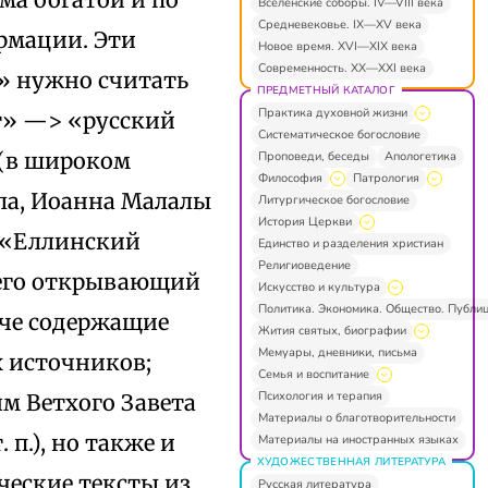
Вселенские соборы. IV—VIII века
Средневековье. IX—XV века
ормации. Эти
Новое время. XVI—XIX века
Современность. XX—XXI века
» нужно считать
ПРЕДМЕТНЫЙ КАТАЛОГ
Практика духовной жизни
т» —> «русский
Систематическое богословие
 (в широком
Проповеди, беседы
Апологетика
Философия
Патрология
ла, Иоанна Малалы
Литургическое богословие
История Церкви
, «Еллинский
Единство и разделения христиан
Религиоведение
сего открывающий
Искусство и культура
Политика. Экономика. Общество. Публи
аче содержащие
Жития святых, биографии
Мемуары, дневники, письма
 источников;
Семья и воспитание
Психология и терапия
м Ветхого Завета
Материалы о благотворительности
 п.), но также и
Материалы на иностранных языках
ХУДОЖЕСТВЕННАЯ ЛИТЕРАТУРА
ческие тексты из
Русская литература