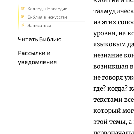
Колледж Наследие
талмудически
Библия в искусстве
из этих сопо
Записаться
уровня, на 
Читать Библию
языковым да
Рассылки и
незнание ко
уведомления
возникшая в
не говоря уж
где? когда? 
текстами вс
который мог 
этой темы, 
первоначальн