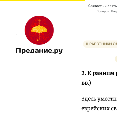
Топоров, Вл
II РАБОТНИКИ 
Предание.ру
2. К ранним
вв.)
Здесь умест
еврейских св