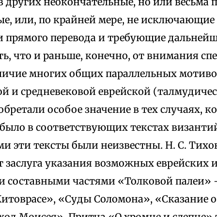
в других неокончательные, но или весьма
ые, или, по крайней мере, не исключающие
 прямого перевода и требующие дальнейш
ь, что и раньше, конечно, от внимания сп
личие многих общих параллельных мотивов
ой и средневековой еврейской (талмудичес
бретали особое значение в тех случаях, к
е было в соответствующих текстах визант
ми эти тексты были неизвестны. Н. С. Тих
 заслуга указания возможных еврейских и
и составными частями «Толковой палеи» 
Китоврасе», «Суды Соломона», «Сказание о
ход Моисея». Притча «О хромце и слепце» 