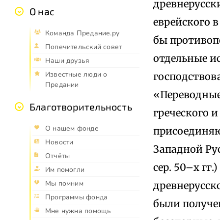
древнерусск
О нас
еврейского в
Команда Предание.ру
бы противоп
Попечительский совет
отдельные и
Наши друзья
Известные люди о
господствов
Предании
«Переводные
Благотворительность
греческого и
О нашем фонде
присоединяю
Новости
Западной Ру
Отчёты
сер. 50–х гг
Им помогли
Мы помним
древнерусско
Программы фонда
были получе
Мне нужна помощь