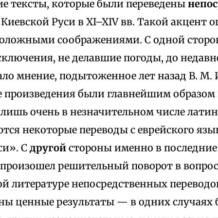
ие тексты, которые были переведены
непос
 Киевской Руси в XI–XIV вв. Такой акцент 
оложными соображениями. С одной сторон
сключения, не делавшие погоды, до недавн
ало мнение, подытоженное лет назад В. М
 произведения были главнейшим образом 
 лишь очень в незначительном числе латинс
тся некоторые переводы с еврейского язы
си». С
другой
стороны именно в последние 
.) произошел решительный поворот в вопрос
й литературе непосредственных переводов 
ны ценные результаты — в одних случаях 