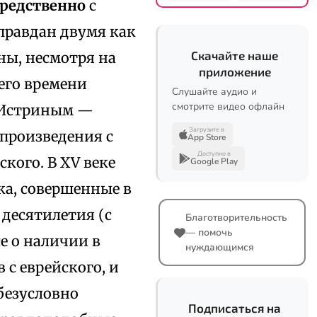
редственно
с
оправдан двумя как
Скачайте наше
ы, несмотря на
приложение
его времени
Слушайте аудио и
смотрите видео офлайн
. Истриным —
Загрузите в
произведения с
App Store
Доступно в
кого. В XV веке
Google Play
ка, совершенные в
десятилетия (с
Благотворительность
— помочь
е о наличии в
нуждающимся
с еврейского, и
безусловно
Подписаться на