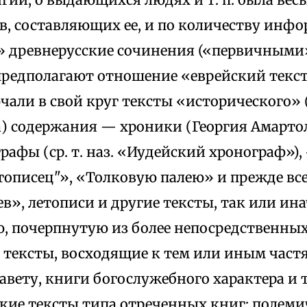
в, составляющих ее, и по количеству инф
 древнерусские сочинения («первичными
 предполагают отношение «еврейский текс
ючали в свой круг тексты «исторического»
а) содержания — хроники (Георгия Амарто
ографы (ср. т. наз. «Иудейский хронограф»)
тописец"», «Толковую палею» и прежде в
в», летописи и другие тексты, так или ин
 почерпнутую из более непосредственных
 тексты, восходящие к тем или иным частя
авету, книги богослужебного характера и т.
кие тексты типа отреченных книг; полеми