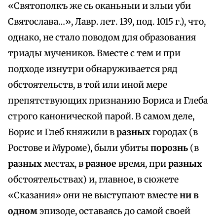
«Святополкъ же сь оканьныи и злыи уби
Святослава…», Лавр. лет. 139, под. 1015 г.), что,
однако, не стало поводом для образования
триады мучеников. Вместе с тем и при
подходе изнутри обнаруживается ряд
обстоятельств, в той или иной мере
препятствующих признанию Бориса и Глеба
строго канонической парой. В самом деле,
Борис и Глеб княжили в
разных
городах (в
Ростове и Муроме), были убиты
порознь
(в
разных
местах, в
разное
время, при
разных
обстоятельствах) и, главное, в сюжете
«Сказания» они не выступают вместе
ни в
одном
эпизоде, оставаясь до самой своей