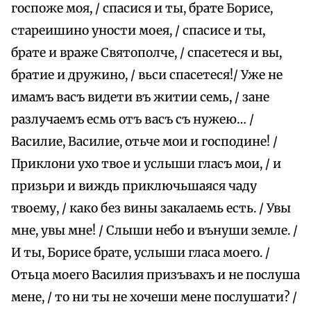
госпоже моя, / спасися и ты, брате Борисе,
стареишино уности моея, / спасисе и ты,
брате и враже Святополче, / спасетеся и вы,
братие и дружино, / вьси спасетеся!/ Уже не
имамъ васъ видети въ житии семь, / зане
разлучаемъ есмь отъ васъ съ нужею… /
Василие, Василие, отьче мои и господине! /
Приклони ухо твое и услыши гласъ мои, / и
призьри и виждь приключьшаяся чаду
твоему, / како без вины закалаемь есть. / Увы
мне, увы мне! / Слыши небо и вънуши земле. /
И ты, Борисе брате, услыши гласа моего. /
Отьца моего Василия призъвахъ и не послуша
мене, / то ни ты не хочеши мене послушати? /