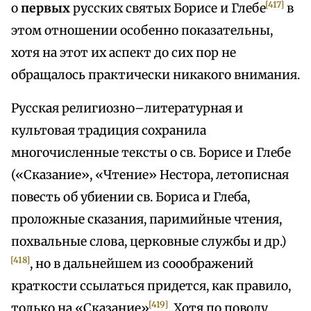
[417]
о
первых
русских святых Борисе и Глебе
в
этом отношении особенно показательны,
хотя на этот их аспект до сих пор не
обращалось практически никакого внимания.
Русская религиозно–литературная и
культовая традиция сохранила
многочисленные тексты о св. Борисе и Глебе
(«Сказание», «Чтение» Нестора, летописная
повесть об убиении св. Бориса и Глеба,
проложные сказания, паримийные чтения,
похвальные слова, церковные службы и др.)
[418]
, но в дальнейшем из сооображений
краткости ссылаться придется, как правило,
[419]
только на «Сказание»
. Хотя по поводу