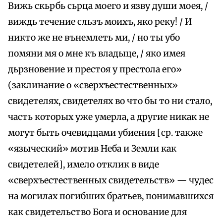
Вижь скьрбь сьрца моего и язву души моея, /
виждь течение сльзъ моихъ, яко реку! / И
никто же не вънемлеть ми, / но ты убо
помяни мя о мне къ владыце, / яко имея
дьрзновение и престоя у престола его»
(заклинание о «сверхъестественных»
свидетелях, свидетелях во что бы то ни стало,
часть которых уже умерла, а другие никак не
могут быть очевидцами убиения [ср. также
«языческий» мотив Неба и Земли как
свидетелей], имело отклик в виде
«сверхъестественных свидетельств» — чудес
на могилах погибших братьев, понимавшихся
как свидетельство Бога и основание для