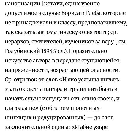
канонизации [кстати, единственно
допустимое в случае Бориса и Глеба, которые
не принадлежали к классу, предполагавшему,
так сказать, автоматическую святость; ср.
иерархов, святителей, мучеников за веру], см.
Голубинский 1894:7 сл.). Поразительно
искусство автора в передаче сгущающейся
напряженности, возрастающей опасности.
Ср. отрывок от слов «И яко услыша шпътъ
зълъ окрьстъ шатърa и трьпьтьнъ бывъ и
начатъ сльзы испущати отъ очию своею, и
глаголааше» (с обилием шопотных —
шипящих и редуцированных) — до слов
заключительной сцены: «И абие узьре