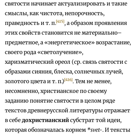
святости начинает актуализировать и такие
смыслы, как чистота, непорочность,
[415]
праведность и т. п.
, а образом проявления
этих свойств становится не материально–
предметное, а «энергетическое» возрастание,
своего рода «светолучение»,
харизматический ореол (ср. связь святости с
образами сияния, блеска, солнечных лучей,
[416]
золотого цвета и т. п.)
. Тем не менее,
несомненно, христианское по своему
заданию понятие святости в целом ряде
текстов древнерусской литературы отражает
в себе
дохристианский
субстрат той идеи,
которая обозначалась корнем
*svet-
. И тексты