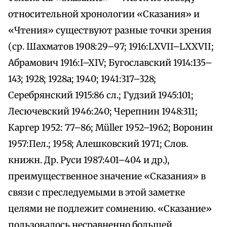
относительной хронологии «Сказания» и
«Чтения» существуют разные точки зрения
(ср. Шахматов 1908:29–97; 1916:LXVII–LXXVII;
Абрамович 1916:I–XIV; Бугославский 1914:135–
143; 1928; 1928а; 1940; 1941:317–328;
Серебрянский 1915:86 сл.; Гудзий 1945:101;
Лесючевский 1946:240; Черепнин 1948:311;
Каргер 1952: 77–86; Müller 1952–1962; Воронин
1957:Пел.; 1958; Алешковский 1971; Слов.
книжн. Др. Руси 1987:401–404 и др.),
преимущественное значение «Сказания» в
связи с преследуемыми в этой заметке
целями не подлежит сомнению. «Сказание»
пользовалось несравненно большей