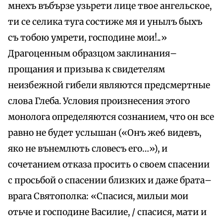
мнехъ въбързе узьрети лице твое ангельское,
ти се селика туга состиже мя и унылъ быхъ
съ тобою умрети, господине мои!..»
Драгоценным образцом заклинания–
прощания и призыва к свидетелям
неизбежной гибели являются предсмертные
слова Глеба. Условия произнесения этого
монолога определяются сознанием, что он все
равно не будет услышан («Онъ же6 видевъ,
яко не вънемлють словесъ его…»), и
сочетанием отказа просить о своем спасении
с просьбой о спасении близких и даже брата–
врага Святополка: «Спасися, милыи мои
отьче и господине Василие, / спасися, мати и