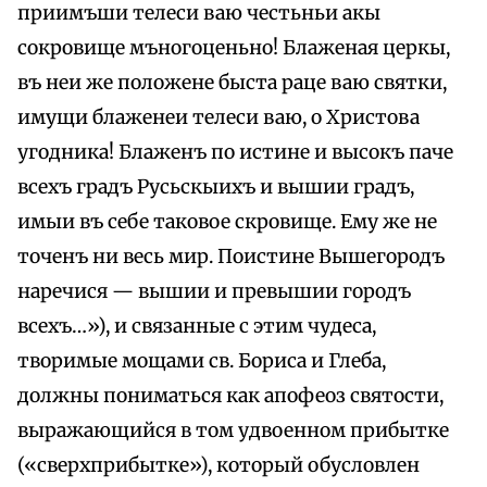
приимъши телеси ваю честьньи акы
сокровище мъногоценьно! Блаженая церкы,
въ неи же положене быста раце ваю святки,
имущи блаженеи телеси ваю, о Христова
угодника! Блаженъ по истине и высокъ паче
всехъ градъ Русьскыихъ и вышии градъ,
имыи въ себе таковое скровище. Ему же не
точенъ ни весь мир. Поистине Вышегородъ
наречися — вышии и превышии городъ
всехъ…»), и связанные с этим чудеса,
творимые мощами св. Бориса и Глеба,
должны пониматься как апофеоз святости,
выражающийся в том удвоенном прибытке
(«сверхприбытке»), который обусловлен