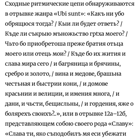
Сходные ритмические цепи обнаруживаются
в отрывке жанра «Ubi sunt»: «Какъ ни убо
обрящюся тогда? / Кыи ли будет ответь? /
Къде ли съкрыю мъножьство грtха моего? /
Чьто бо приобретоша преже братия отьца
моего или отець мои? / Къде бо их жития и
слава мира сего / и багряница и брячины,
сребро и золото, / вина и медове, брашьна
честьная и быстрии кони, / и домове
красьнии и велиции, и имения многа, / и
дани, и чьсти, бещисльны, / и гордения, яже о
болярехъ своихъ?..», или в отрывке 12а–12б,
представляющем собою своего рода «Славу»:
«Слава ти, яко съподобилъ мя еси убежати