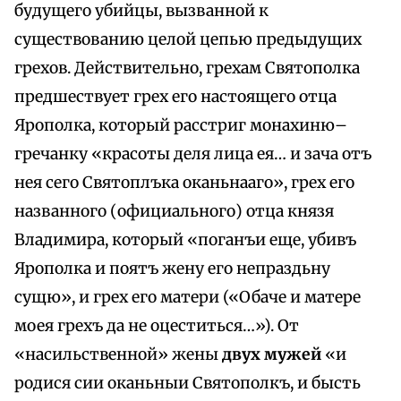
будущего убийцы, вызванной к
существованию целой цепью предыдущих
грехов. Действительно, грехам Святополка
предшествует грех его настоящего отца
Ярополка, который расстриг монахиню–
гречанку «красоты деля лица ея… и зача отъ
нея сего Святоплъка оканьнааго», грех его
названного (официального) отца князя
Владимира, который «поганъи еще, убивъ
Ярополка и поятъ жену его непраздьну
сущю», и грех его матери («Обаче и матере
моея грехъ да не оцeститься…»). От
«насильственной» жены
двух мужей
«и
родися сии оканьныи Святополкъ, и бысть