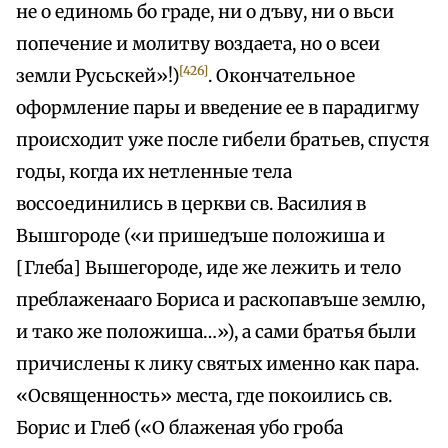
не о единомь бо граде, ни о дъву, ни о вьси
попечение и молитву воздаета, но о всеи
[426]
земли Русьскей»!)
. Окончательное
оформление пары и введение ее в парадигму
происходит уже после гибели братьев, спустя
годы, когда их нетленные тела
воссоединились в церкви св. Василия в
Вышгороде («и пришедъше положиша и
[Глеба] Вышегородe, иде же лежить и тeло
преблаженааго Бориса и раскопавъше землю,
и тако же положиша…»), а сами братья были
причислены к лику святых именно как пара.
«Освященность» места, где покоились св.
Борис и Глеб («О блаженая убо гроба