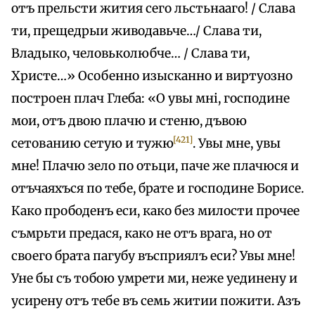
отъ прельсти жития сего льстьнааго! / Слава
ти, прещедрыи живодавьче…/ Слава ти,
Владыко, человьколюбче… / Слава ти,
Христе…» Особенно изысканно и виртуозно
построен плач Глеба: «О увы мні, господине
мои, отъ двою плачю и стеню, дъвою
[421]
сетованию сетую и тужю
. Увы мне, увы
мне! Плачю зело по отьци, паче жe плачюся и
отъчаяхъся по тебе, брате и господине Борисе.
Како прободенъ еси, како без милости прочее
съмрьти предася, како не отъ врага, но от
своего брата пагубу въсприялъ еси? Увы мне!
Уне бы съ тобою умрети ми, неже уединену и
усирену отъ тебе въ семь житии пожити. Азъ