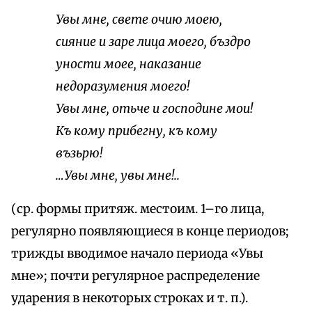
Увы мне, свете очию моею,
сияние и заре лица моего, бъздро
уности моее, наказание
недоразумения моего!
Увы мне, отьче и господине мои!
Къ кому прибегну, къ кому
възьрю!
…Увы мне, увы мне!..
(ср. формы притяж. местоим. 1–го лица,
регулярно появляющиеся в конце периодов;
трижды вводимое начало периода «Увы
мне»; почти регулярное распределение
ударения в некоторых строках и т. п.).