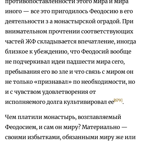
противопоставленности этого мира и мира
иного — все это пригодилось Феодосию в его
деятельности з а монастырской оградой. При
внимательном прочтении соответствующих
частей ЖФ складывается впечатление, иногда
близкое к убеждению, что Феодосий вообще
не подчеркивал идеи падшести мира сего,
пребывания его во зле и что связь с миром он
не только «признавал» по необходимости, но
и с чувством удовлетворения от
[679]
исполняемого долга культивировал ее
.
Чем платили монастырь, возглавляемый
Феодосием, и сам он миру? Материально —
своими избытками, обязанными миру же или