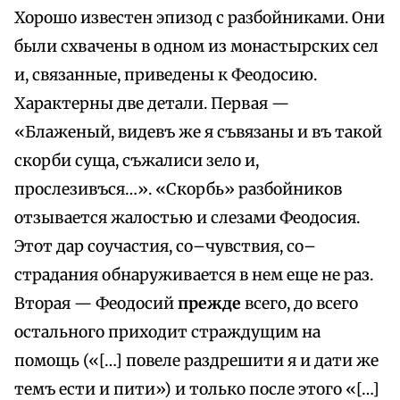
Хорошо известен эпизод с разбойниками. Они
были схвачены в одном из монастырских сел
и, связанные, приведены к Феодосию.
Характерны две детали. Первая —
«Блаженый, видевъ же я съвязаны и въ такой
скорби суща, съжалиси зело и,
прослезивъся…». «Скорбь» разбойников
отзывается жалостью и слезами Феодосия.
Этот дар соучастия, со–чувствия, со–
страдания обнаруживается в нем еще не раз.
Вторая — Феодосий
прежде
всего, до всего
остального приходит страждущим на
помощь («[…] повеле раздрешити я и дати же
темъ ести и пити») и только после этого «[…]