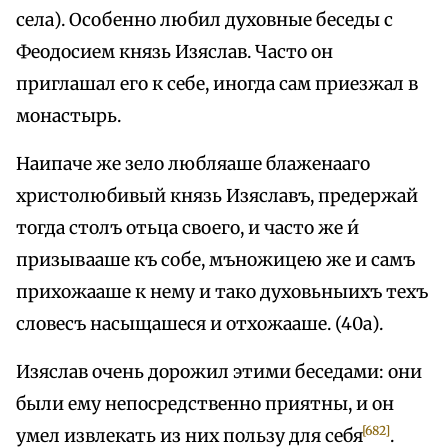
села). Особенно любил духовные беседы с
Феодосием князь Изяслав. Часто он
приглашал его к себе, иногда сам приезжал в
монастырь.
Наипаче же зело любляаше блаженааго
христолюбивый князь Изяславъ, предержай
тогда столъ отьца своего, и часто же и́
призывааше къ собе, мъножицею же и самъ
прихожааше к нему и тако духовьныихъ техъ
словесъ насыщашеся и отхожааше. (40а).
Изяслав очень дорожил этими беседами: они
были ему непосредственно приятны, и он
[682]
умел извлекать из них пользу для себя
.