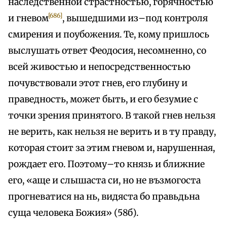
наследственной страстностью, горячностью
[686]
и гневом
, вышедшими из–под контроля
смирения и поубожения. Те, кому пришлось
выслушать ответ Феодосия, несомненно, со
всей живостью и непосредственностью
почувствовали этот гнев, его глубину и
праведность, может быть, и его безумие с
точки зрения принятого. В такой гнев нельзя
не верить, как нельзя не верить и в ту правду,
которая стоит за этим гневом и, нарушенная,
рождает его. Поэтому–то князь и ближние
его, «аще и слышаста си, но не възмогоста
прогневатися на нь, видяста бо правьдьна
суща человека Божия» (58б).