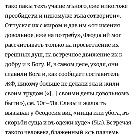
тако пакы техъ учаше мъного, еже никогоже
преобидети и никомуже зъла сотворити».
Отпуская их с миром и дав им «от имения
довольное, еже на потребу», Феодосий мог
рассчитывать только на просветление их
грешных душ, на встречное движение их к
добру и к Богу. И, в самом деле, уходя, они
славили Бога и, как сообщает составитель
ЖФ, никому больше не делали зла и жили
своим трудом («[…] своими делы довольномъ
быти»), см. 50г–51а. Слезы и жалость
вызывал у Феодосия вид «нища или убога, въ
скорьби суща и въ одежи худе» (51а). Встречая
такого человека, блаженный «съ плачемь