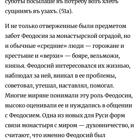
суботы посылаше въ потребу возъ хлебъ
сущиимъ въ узахъ. (51а).
И не только отверженные были предметом
забот Феодосия за монастырской оградой, но
и обычные «средние» люди — горожане и
крестьяне и «верхи» — бояре, вельможи,
князья. Феодосий интересовался их жизнью,
наблюдал за ней, вникал в ее проблемы,
советовал, утешал, наставлял, помогал.
Многие миряне понимали эту роль Феодосия,
высоко оценивали ее и нуждались в общении
с Феодосием. Одна из новых для Руси форм
связи монастыря с миром — духовничество, и
считают, что именно Феодосий был