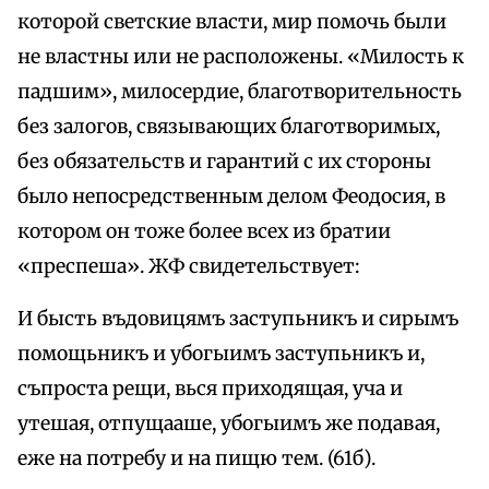
которой светские власти, мир помочь были
не властны или не расположены. «Милость к
падшим», милосердие, благотворительность
без залогов, связывающих благотворимых,
без обязательств и гарантий с их стороны
было непосредственным делом Феодосия, в
котором он тоже более всех из братии
«преспеша». ЖФ свидетельствует:
И бысть въдовицямъ заступьникъ и сирымъ
помощьникъ и убогыимъ заступьникъ и,
съпроста рещи, вься приходящая, уча и
утешая, отпущааше, убогыимъ же подавая,
еже на потребу и на пищю тем. (61б).