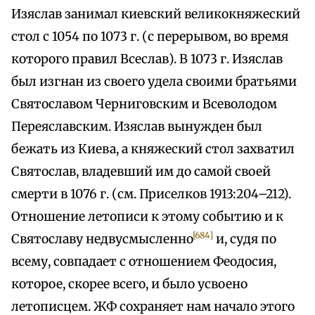
Изяслав занимал киевский великокняжеский
стол с 1054 по 1073 г. (с перерывом, во время
которого правил Всеслав). В 1073 г. Изяслав
был изгнан из своего удела своими братьями
Святославом Черниговским и Всеволодом
Переяславским. Изяслав вынужден был
бежать из Киева, а княжеский стол захватил
Святослав, владевший им до самой своей
смерти в 1076 г. (см. Приселков 1913:204–212).
Отношение летописи к этому событию и к
[684]
Святославу недвусмысленно
и, судя по
всему, совпадает с отношением Феодосия,
которое, скорее всего, и было усвоено
летописцем. ЖФ сохраняет нам начало этого