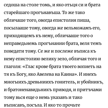
седоша на столе томь, и яко отьця си и брата
старейшаго прогънавъша. То же тако
обличаше того, овогда епистолия пиша,
посылааше тому, овогда же вельможамъ его,
приходящемъ къ нему, обличааше того о
неправедьнемь прогънании брата, веля темъ
поведати тому. Се же и послеже въписа къ
нему епистолию велику зело, обличая того и
глаголя: «Глас крове брата твоего вопиеть на
тя къ Богу, яко Авелева на Каина». И инехъ
многыихъ древьниихъ гонитель, и убойникъ,
и братоненавидьникъ приводя, и притъчами
тому вься еще о немь указавъ и тако
въписавъ, посъла. И яко то прочьте