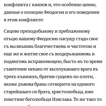
конфликта с князем и, что особенно ценно,
данные о позиции Феодосия и его поведении
в этом конфликте:
Сицево преподобьному и преблаженому
отьцю нашему Феодосию пасущу стадо свое
съ вьсякыимь благочестиемь и чистотою и
еще же и житие свое съ воздерьжаниемь и
подвигомь исправляющею, бысть въ то время
съмятение некако от вьселукавааго врага въ
трехъ кънязехъ, братии сущемъ по плоти,
якоже дъвема брань сотворити на единого
старейшааго си брата, христолюбьца, иже
поистине боголюбьця Изяслава. То же тако то