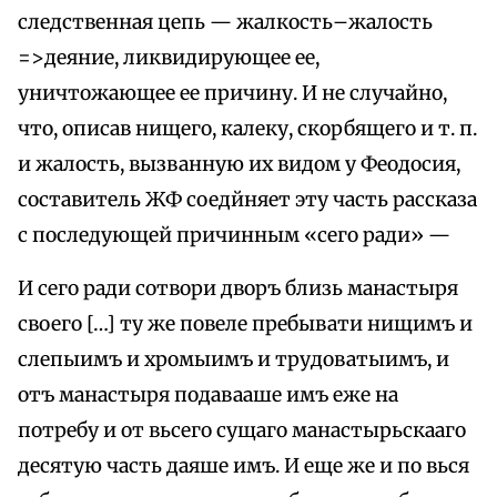
следственная цепь — жалкость–жалость
=>деяние, ликвидирующее ее,
уничтожающее ее причину. И не случайно,
что, описав нищего, калеку, скорбящего и т. п.
и жалость, вызванную их видом у Феодосия,
составитель ЖФ соедйняет эту часть рассказа
с последующей причинным «сего ради» —
И сего ради сотвори дворъ близь манастыря
своего […] ту же повеле пребывати нищимъ и
слепыимъ и хромыимъ и трудоватыимъ, и
отъ манастыря подавааше имъ еже на
потребу и от вьсего сущаго манастырьскааго
десятую часть даяше имъ. И еще же и по вься