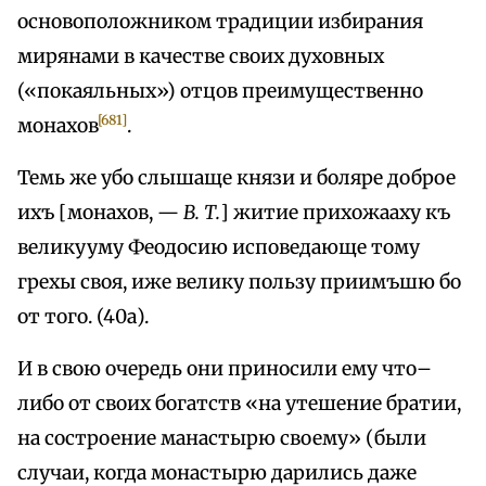
основоположником традиции избирания
мирянами в качестве своих духовных
(«покаяльных») отцов преимущественно
[681]
монахов
.
Темь же убо слышаще князи и боляре доброе
ихъ [монахов, —
В. Т.
] житие прихожааху къ
великууму Феодосию исповедающе тому
грехы своя, иже велику пользу приимъшю бо
от того. (40а).
И в свою очередь они приносили ему что–
либо от своих богатств «на утешение братии,
на состроение манастырю своему» (были
случаи, когда монастырю дарились даже