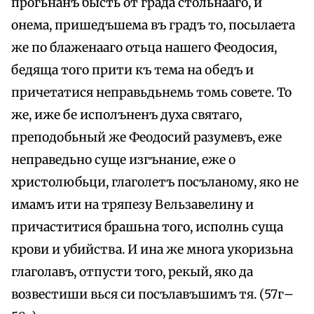
прогьнанъ бысть от града стольнааго, и
онема, пришедъшема въ градъ то, посылаета
же по блаженааго отьца нашего Феодосия,
бедяща того прити къ тема на обедъ и
причетатися неправьдьнемь томь совете. То
же, иже бе исполъненъ духа святаго,
преподобьный же Феодосий разумевъ, еже
неправедьно суще изгънание, еже о
христолюбьци, глаголетъ посъланому, яко не
имамъ ити на тряпезу Вельзавелину и
причаститися брашьна того, исполнь суща
крови и убийства. И ина же многа укоризьна
глаголавъ, отпусти того, рекый, яко да
возвестиши вься си посълавъшимъ тя. (57г–