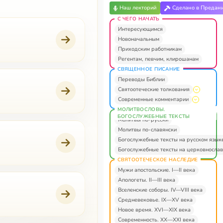
Наш лекторий
Сделано в Предан
С ЧЕГО НАЧАТЬ
Интересующимся
Новоначальным
Приходским работникам
Регентам, певчим, клирошанам
СВЯЩЕННОЕ ПИСАНИЕ
Переводы Библии
Святоотеческие толкования
Современные комментарии
МОЛИТВОСЛОВЫ.
БОГОСЛУЖЕБНЫЕ ТЕКСТЫ
Молитвы по-русски
Молитвы по-славянски
Богослужебные тексты на русском язык
Богослужебные тексты на церковнослав
СВЯТООТЕЧЕСКОЕ НАСЛЕДИЕ
Мужи апостольские. I—II века
Апологеты. II—III века
Вселенские соборы. IV—VIII века
Средневековье. IX—XV века
Новое время. XVI—XIX века
Современность. XX—XXI века