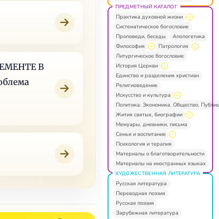
ПРЕДМЕТНЫЙ КАТАЛОГ
Практика духовной жизни
Систематическое богословие
Проповеди, беседы
Апологетика
Философия
Патрология
Литургическое богословие
ЕМЕНТЕ В
История Церкви
Единство и разделения христиан
облема
Религиоведение
Искусство и культура
Политика. Экономика. Общество. Публи
Жития святых, биографии
Мемуары, дневники, письма
Семья и воспитание
Психология и терапия
Материалы о благотворительности
Материалы на иностранных языках
ХУДОЖЕСТВЕННАЯ ЛИТЕРАТУРА
Русская литература
Переводная поэзия
Русская поэзия
Зарубежная литература