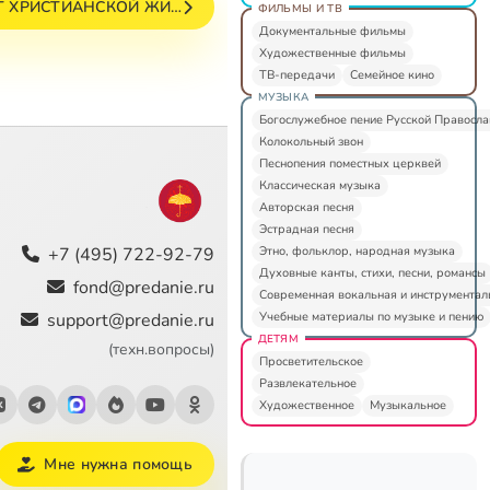
ЫТ ХРИСТИАНСКОЙ ЖИ…
ФИЛЬМЫ И ТВ
Документальные фильмы
Художественные фильмы
ТВ-передачи
Семейное кино
МУЗЫКА
Богослужебное пение Русской Правосл
Колокольный звон
Песнопения поместных церквей
Классическая музыка
Авторская песня
Эстрадная песня
Этно, фольклор, народная музыка
+7 (495) 722-92-79
Духовные канты, стихи, песни, романсы
fond@predanie.ru
Современная вокальная и инструментал
Учебные материалы по музыке и пению
support@predanie.ru
ДЕТЯМ
(техн.вопросы)
Просветительское
Развлекательное
Художественное
Музыкальное
Мне нужна помощь