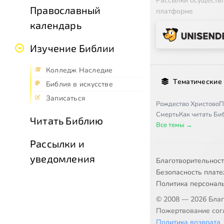
Рассылки осуществ
Православный
платформе
календарь
Изучение Библии
Колледж Наследие
Тематические
Библия в искусстве
Записаться
Рождество Христово
П
Смерть
Как читать Б
Читать Библию
Все темы →
Рассылки и
уведомления
Благотворительнос
Безопасность плат
Политика персонал
© 2008 — 2026 Бла
Пожертвование согл
Политика возврата