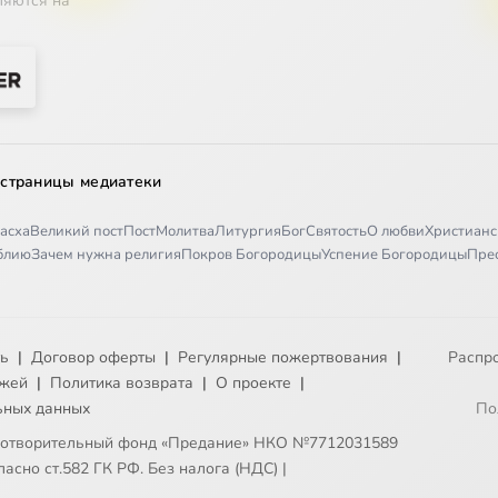
ляются на
 страницы медиатеки
асха
Великий пост
Пост
Молитва
Литургия
Бог
Святость
О любви
Христианс
иблию
Зачем нужна религия
Покров Богородицы
Успение Богородицы
Пре
ть
|
Договор оферты
|
Регулярные пожертвования
|
Распр
ежей
|
Политика возврата
|
О проекте
|
ьных данных
По
готворительный фонд «Предание» НКО №7712031589
асно ст.582 ГК РФ. Без налога (НДС)
|