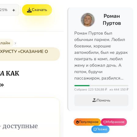
+
Скачать
25%
Роман
Пуртов
Роман Пуртов был
обычным парнем. Любил
нлайн
боевики, хорошие
 ХРИСТУ «СКАЗАНИЕ О
автомобили, был не дурак
поиграть в комп, любил
жену и обожал дочь. А
потом, будучи
ВА
КАК
пассажиром, разбился…
»
Собрано 123 526,88 ₽
из 444 150 ₽
Помочь
Популярное
Избранное
— доступные
Позже