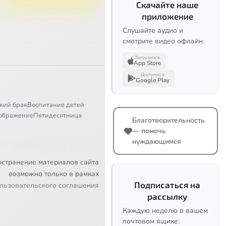
Скачайте наше
приложение
Слушайте аудио и
смотрите видео офлайн
Загрузите в
App Store
Доступно в
Google Play
кий брак
Воспитание детей
ображение
Пятидесятница
Благотворительность
— помочь
нуждающимся
остранение материалов сайта
возможно только в рамках
Подписаться на
льзовательского соглашения
рассылку
Каждую неделю в вашем
почтовом ящике: