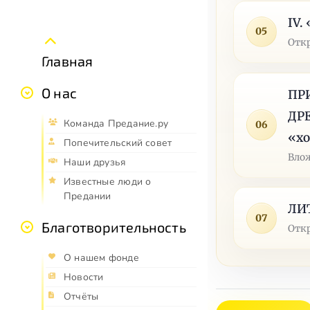
IV.
05
Отк
Главная
О нас
ПР
ДРЕ
Команда Предание.ру
06
«хо
Попечительский совет
Влож
Наши друзья
Известные люди о
Предании
ЛИ
07
Благотворительность
Отк
О нашем фонде
Новости
Отчёты