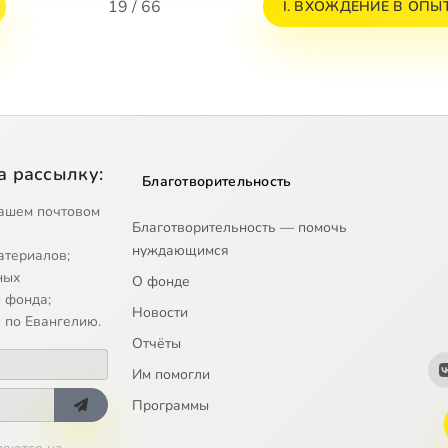
19 / 66
I. ВХОЖДЕНИЕ В ОП
а рассылку:
Благотворительность
ашем почтовом
Благотворительность — помочь
нуждающимся
атериалов;
ных
О фонде
 фонда;
Новости
 по Евангелию.
Отчёты
Им помогли
Программы