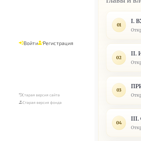
главы и в
I.
01
Отк
Войти
Регистрация
II.
02
Отк
ПР
03
Отк
Старая версия сайта
Старая версия фонда
III
04
Отк