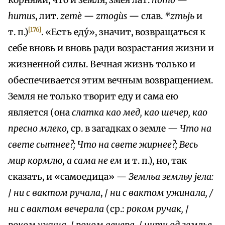
корнями, что и земля, змея лат.
homo
—
humus
, лит.
zеmè
—
zmogùs
— слав.
*zmьjь
и
[176]
т. п.)
. «Есть еду́», значит, возвращаться к
себе вновь и вновь ради возрастания жизни и
жизненной силы. Вечная жизнь только и
обеспечивается этим вечным возвращением.
Земля не только творит еду и сама ею
является (она
слатка као мед, као шечер, као
пресно млеко,
ср. в загадках о земле —
Что на
свете сытнее?; Что на свете жирнее?; Весь
мир кормлю, а сама не ем
и т. п.), но, так
сказать, и «самоедица» —
Земльа земльу јела:
/
ни с вактом ручала
, /
ни с вактом ужинала, /
ни с вактом вечерала
(ср.:
роком ручак,
/