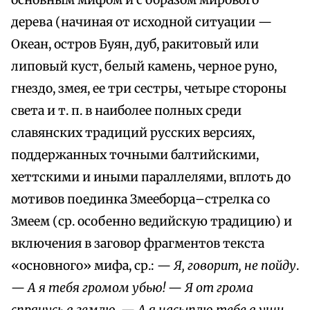
основным мифом и с образом мирового
дерева (начиная от исходной ситуации —
Океан, остров Буян, дуб, ракитовый или
липовый куст, белый камень, черное руно,
гнездо, змея, ее три сестры, четыре стороны
света и т. п. в наиболее полных среди
славянских традиций русских версиях,
поддержанных точными балтийскими,
хеттскими и иными параллелями, вплоть до
мотивов поединка Змееборца–стрелка со
Змеем (ср. особенно ведийскую традицию) и
включения в заговор фрагментов текста
«основного» мифа, ср.: —
Я, говорит, не пойду
.
—
А я тебя громом убью!
—
Я от грома