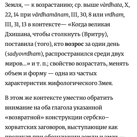
Земля, — к возрастанию; ср. выше
vàrdhata
, X,
22, 14 при
värdhamänam
, III, 30, 8 или
vrdham,
III, 31, 13 в контексте— «Когда великая
Дхишана, чтобы столкнуть (Вритру),
поставила (того), кто
возрос
за один день
(
sadyovrdham
), распространился среди двух
миров…» и т. п.; свойство возрастать, менять
объем и форму — одна из частых
характеристик мифологического Змея.
В этом же контексте уместно обратить
внимание на оба глагола указанной
«возвратной» конструкции сербско–
хорватских заговоров, выступающие как