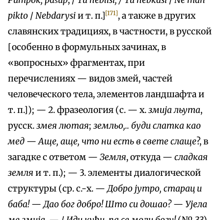
Pumpok, pašup
, /
Tu neblisi, / Tu nebkasi
/
Ne man
[171]
pikto
/
Nebdarysi
и т. п.]
, а также в других
славянских традициях, в частности, в русской
[особенно в формульных зачинах, в
«вопросных» фрагментах, при
перечислениях — видов змей, частей
человеческого тела, элементов ландшафта и
т. п.]); — 2. фразеология (с. — х.
змија льута
,
русск.
змея лютая
;
земльо,.. буди слатка као
мед
—
Аще, аще, что ни есть в свете слаще
?, в
загадке с ответом —
Земля
, откуда —
сладкая
земля
и т. п.); — 3. элементы диалогической
структуры (ср. с.-х. —
Добро јутро, старац и
баба!
—
Дао бог добро! Што си дошао?
—
Ујела