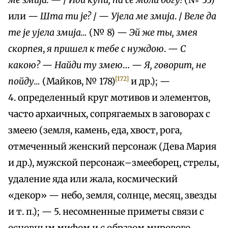
ме змија.
— /
Иди кући, па се моли богу!
(№ 33)
или —
Шта mu je?
/ —
Ујела ме змија
. /
Веле да
те je ујела змија…
(№ 8) —
Эй же ты, змея
скорпея
,
я пришел к тебе с нуждою
. —
С
какою?
—
Найди ту змею
… —
Я, говорит, не
[172]
пойду…
(Майков, № 178)
и др.); —
4. определенный круг мотивов и элементов,
часто архаичных, сопрягаемых в заговорах с
змеею (земля, камень, еда, хвост, рога,
отмеченный женский персонаж (Дева Мария
и др.), мужской персонаж–змееборец, стрелы,
удаление яда или жала, космический
«декор» — небо, земля, солнце, месяц, звезды
и т. п.); — 5. несомненные приметы связи с