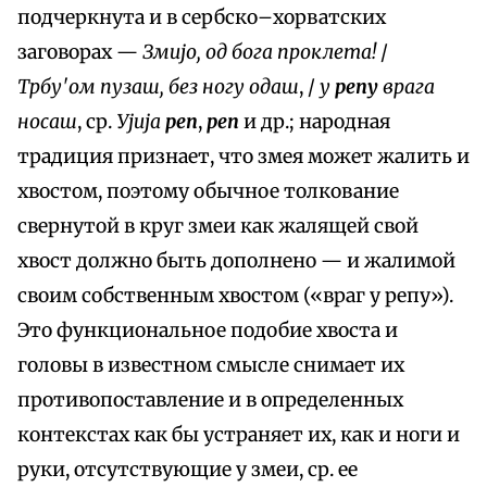
подчеркнута и в сербско–хорватских
заговорах —
Змијо, од бога проклета!
/
Трбу'ом пузаш, без ногу одаш
, /
у
репу
врага
носаш
, ср.
Ујија
реп
,
реп
и др.; народная
традиция признает, что змея может жалить и
хвостом, поэтому обычное толкование
свернутой в круг змеи как жалящей свой
хвост должно быть дополнено — и жалимой
своим собственным хвостом («враг у репу»).
Это функциональное подобие хвоста и
головы в известном смысле снимает их
противопоставление и в определенных
контекстах как бы устраняет их, как и ноги и
руки, отсутствующие у змеи, ср. ее