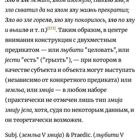
Зло
в
зле
лежит
,
зл
ом изогнуло; П
олзло зло
,
я
зло схватил да на
зл
ом
зл
у жи
з
нь прекратил;
Зл
о во зле горе
ло
,
зл
о
зл
у покорилось,
зло
по
зл
у
[173]
и выш
ло
и т. п.)
. Таким образом, в центре
внимания конструкция с двухместным
предикатом — или
льубити
"целовать", или
јести
"есть" ("грызть"), — при котором в
качестве субъекта и объекта могут выступать
(независимо от конкретного предиката) или
земльа
, или
змија
— в любом наборе
(практически не отмечен лишь тип
змија
змију јела,
хотя, судя по некоторым данным, и
он теоретически возможен.
Subj. (
земльа
V
змија
) & Praedic. (
льубити
V