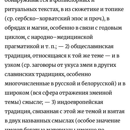
обнаруживается в фольклорных и
ритуальных текстах, в из сюжетике и топике
(ср. сербско–хорватский эпос и проч.), в
обрядах и магии, особенно в связи с годовым
циклом, с народно–медицинской
прагматикой и т. п.; — 2) общеславянская
традиция, относящаяся к той же теме — и в
узком (ср. заговоры от укуса змеи в других
славянских традициях, особенно
многочисленные в русской и белорусской) и в
широком (вся сфера отражения змеиной
темы) смысле; — 3) индоевропейская
традиция, связанная с этой же темой и взятая
в двух названных смыслах (особое значение