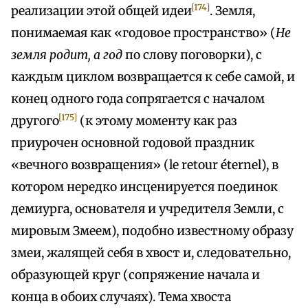
[174]
реализации этой общей идеи
. Земля,
понимаемая как «годовое пространство» (
Не
земля родит, а год
по слову поговорки), с
каждым циклом возвращается к себе самой, и
конец одного года сопрягается с началом
[175]
другого
(к этому моменту как раз
приурочен основной годовой праздник
«вечного возвращения» (lе retour éternel), в
котором нередко инсценируется поединок
демиурга, основателя и учредителя Земли, с
мировым Змеем), подобно известному образу
змеи, жалящей себя в хвост и, следовательно,
образующей круг (сопряжение начала и
конца в обоих случаях). Тема хвоста