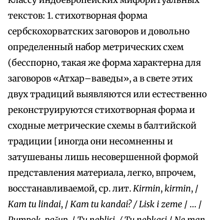
классу индоевропейских мифоритуальных
текстов: 1. стихотворная форма
сербскохорватских заговоров и довольно
определенный набор метрических схем
(бесспорно, такая же форма характерна для
заговоров «Атхар–ваведы», а в свете этих
двух традиций выявляются или естественно
реконструируются стихотворная форма и
сходные метрические схемы в балтийской
традиции [иногда они несомненны и
затушеваны лишь несовершенной формой
представления материала, легко, впрочем,
восстанавливаемой, ср. лит.
Kirmin
,
kirmin
, /
Kam tu lindai
, /
Kam tu kandai? / Lisk i zeme
/ … /