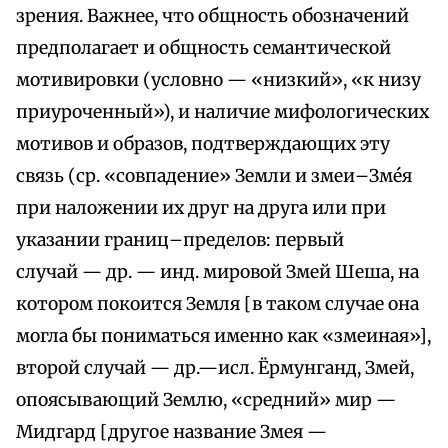
зрения. Важнее, что общность обозначений
предполагает и общность семантической
мотивировки (условно — «низкий», «к низу
приуроченный»), и наличие мифологических
мотивов и образов, подтверждающих эту
связь (ср. «совпадение» Земли и змеи–Зме́я
при наложении их друг на друга или при
указании границ–пределов: первый
случай — др. — инд. мировой Змей Шеша, на
котором покоится Земля [в таком случае она
могла бы пониматься именно как «змеиная»],
второй случай — др.—исл. Ёрмунганд, Змей,
опоясывающий Землю, «средний» мир —
Мидгард [другое название Змея —