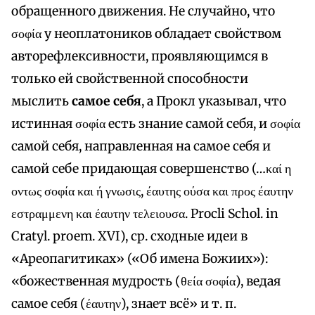
обращенного движения. Не случайно, что
σοφία у неоплатоников обладает свойством
авторефлексивности, проявляющимся в
только ей свойственной способности
мыслить
самое себя
, а Прокл указывал, что
истинная σοφία есть знание самой себя, и σοφία
самой себя, направленная на самое себя и
самой себе придающая совершенство (…καί η
οντως σοφία και ή γνωσις, έαυτης ούσα και προς έαυτην
εστραμμενη και έαυτην τελειουσα. Procli Schol. in
Cratyl. proem. XVI), ср. сходные идеи в
«Ареопагитиках» («Об имена Божиих»):
«божественная мудрость (θεία σοφία), ведая
самое себя (έαυτην), знает всё» и т. п.