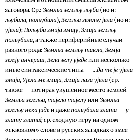
ключевым в отношении смысла элементом
заговора. Ср.:
Земльа земльу льуби
(но и:
льубила, польубила
),
Земльа земльу јела
(но и:
ујела
);
Польуби змија змију
,
Змија земльу
польубила
, а также периферийные случаи
разного рода:
Земльа земльу такла, Земја
земју анчераш, Зела зелу уједе
или несколько
иные синтаксические типы — …
да те je ујела
змија, Ујела ме змија, Змија лаза ујела
(ср.
также — потирая укушенное место землей —
Земльа земльи, тијело тијелу
или
Земльа
земльу нека јиде
и даже
польубила злата
—
у
злату злата!;
ср. сходную игру на одном
«сквозном» слове в русских загадках о змее —