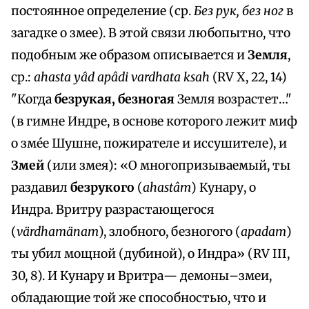
постоянное определение (ср.
Без рук, без ног
в
загадке о змее). В этой связи любопытно, что
подобным же образом описывается и
Земля
,
ср.:
ahasta yâd apâdi vardhata ksah
(RV X, 22, 14)
"Когда
безрукая, безногая
Земля возрастет…"
(в гимне Индре, в основе которого лежит миф
о зме́е Шушне, пожирателе и иссушителе), и
Змей
(или змея): «О многопризываемый, ты
раздавил
безрукого
(
ahastâm
) Кунару, о
Индра. Вритру разрастающегося
(
värdhamänam
), злобного, безногого (
apadam
)
ты убил мощной (дубиной), о Индра» (RV III,
30, 8). И Кунару и Вритра— демоны–змеи,
обладающие той же способностью, что и