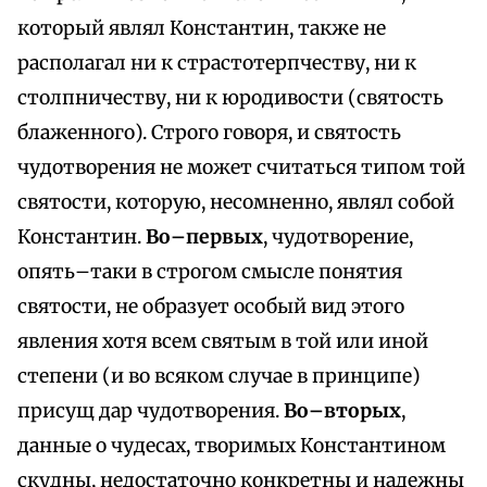
который являл Константин, также не
располагал ни к страстотерпчеству, ни к
столпничеству, ни к юродивости (святость
блаженного). Строго говоря, и святость
чудотворения не может считаться типом той
святости, которую, несомненно, являл собой
Константин.
Во–первых
, чудотворение,
опять–таки в строгом смысле понятия
святости, не образует особый вид этого
явления хотя всем святым в той или иной
степени (и во всяком случае в принципе)
присущ дар чудотворения.
Во–вторых
,
данные о чудесах, творимых Константином
скудны, недостаточно конкретны и надежны