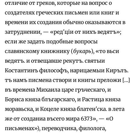
отличие от греков, которые на вопрос о
создателях греческих письмен или книг и
времени их создания обычно оказываются в
затруднении, — «ред'ціи от нихъ ведятъ»;
если же задать подобные вопросы
славянскому книжнику (
букарь
), «то вьси
ведятъ. и отвещавше рекутъ. святыи
Костантинъ философъ, нарицаемыи Кирълъ.
тъ намъ писмена створи и книгы преложи […]
въ времена Михаила царе гръческаго, и
Бориса княза блъгарскаго, и Растица княза
моравьска, и Коцеле княза блатен'ска. в лета
же от созданиа въсего мира 6373», — «О
письменах»), переводчика, филолога,