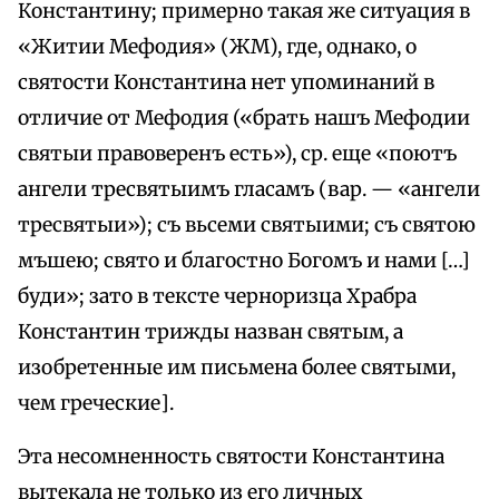
Константину; примерно такая же ситуация в
«Житии Мефодия» (ЖМ), где, однако, о
святости Константина нет упоминаний в
отличие от Мефодия («брать нашъ Мефодии
святыи правоверенъ есть»), ср. еще «поютъ
ангели тресвятыимъ гласамъ (вар. — «ангели
тресвятыи»); съ вьсеми святыими; съ святою
мъшею; свято и благостно Богомъ и нами […]
буди»; зато в тексте черноризца Храбра
Константин трижды назван святым, а
изобретенные им письмена более святыми,
чем греческие].
Эта несомненность святости Константина
вытекала не только из его личных