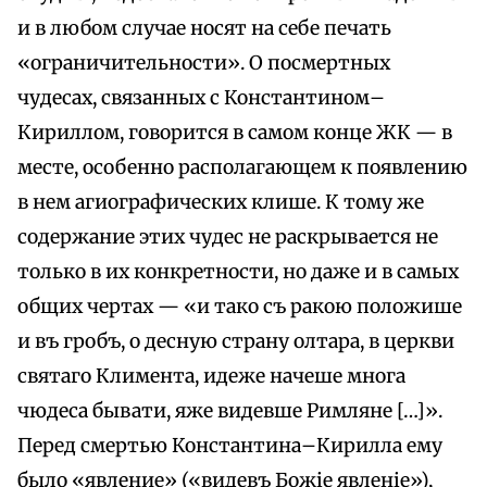
и в любом случае носят на себе печать
«ограничительности». О посмертных
чудесах, связанных с Константином–
Кириллом, говорится в самом конце ЖК — в
месте, особенно располагающем к появлению
в нем агиографических клише. К тому же
содержание этих чудес не раскрывается не
только в их конкретности, но даже и в самых
общих чертах — «и тако съ ракою положише
и въ гробъ, о десную страну олтара, в церкви
святаго Климента, идеже начеше многа
чюдеса бывати, яже видевше Римляне […]».
Перед смертью Константина–Кирилла ему
было «явление» («видевъ Божіе явленіе»),