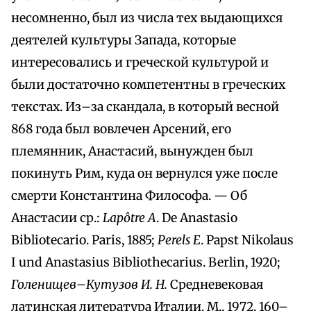
несомненно, был из числа тех выдающихся
деятелей культуры Запада, которые
интересовались и греческой культурой и
были достаточно компетентны в греческих
текстах. Из–за скандала, в который весной
868 года был вовлечен Арсений, его
племянник, Анастасий, вынужден был
покинуть Рим, куда он вернулся уже после
смерти Константина Философа. — Об
Анастасии ср.:
Lapôtre А
. De Anastasio
Bibliotecario. Paris, 1885;
Perels E
. Papst Nikolaus
I und Anastasius Bibliothecarius. Berlin, 1920;
Голенищев–Кутузов И. Н.
Средневековая
латинская литература Италии. М., 1972, 160–