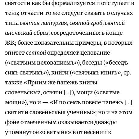
святости как бы формализуется и отступает в
тень; отчасти то же следует сказать о случаях
типа
святая литургия
,
святой гроб
,
святой
иноческий образ
, сосредоточенных в конце
ЖК; более показательны примеры, в которых
эпитет
святой
определяет целование
(«святыим целованиемъ»), беседы («беседъ
сихъ святыхъ»), книги («святыхъ книгь», ср.
также «Приим же папежь книгы
словеньскыа, освяти […]), мощи («святые
мощи»), но и — «И по семъ повеле папежь […]
святити словеньскыя ученикы»; но и на этом
фоне отмеченным оказывается дважды
упомянутое «святыня» в отнесении к