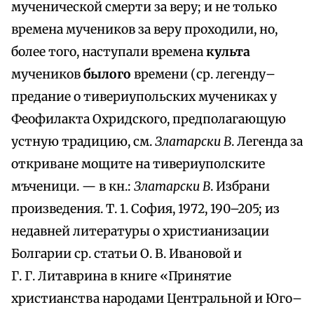
мученической смерти за веру; и не только
времена мучеников за веру проходили, но,
более того, наступали времена
культа
мучеников
былого
времени (ср. легенду–
предание о тивериупольских мучениках у
Феофилакта Охридского, предполагающую
устную традицию, см.
Златарски В
. Легенда за
откриване мощите на тивериуполските
мъченици. — в кн.:
Златарски В
. Избрани
произведения. Т. 1. София, 1972, 190–205; из
недавней литературы о христианизации
Болгарии ср. статьи О. В. Ивановой и
Г. Г. Литаврина в книге «Принятие
христианства народами Центральной и Юго–