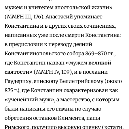
мужем и учителем апостольской жизни»
(MMFH III, 176). Анастасий упоминает
Константина и в других своих сочинениях,
написанных уже после смерти Константина:
в предисловии к переводу деяний
Константинопольского собора 869–870 гг.,
где Константин назван «мужем
великой
святости
» (MMFH IV, 109), и в послании
Гаудериху, епископу Веллетрийскому (около
875 г.), где Константин охарактеризован как
«ученейший муж», а мастерство, с которым
были написаны его гимны по случаю
обретения останков Климента, папы
Римского, получило высокую оценку (кстати,