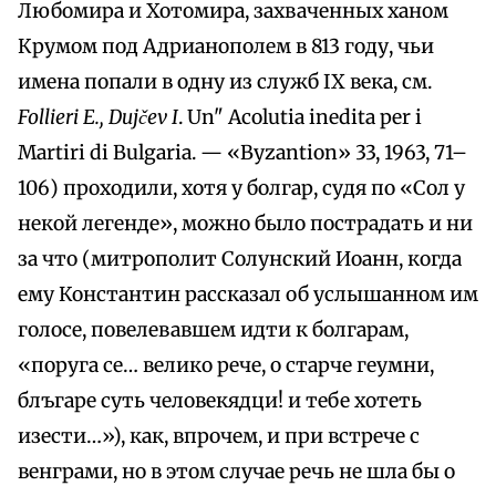
Любомира и Хотомира, захваченных ханом
Крумом под Адрианополем в 813 году, чьи
имена попали в одну из служб IX века, см.
Follieri E., Dujčev I
. Un" Acolutia inedita per i
Martiri di Bulgaria. — «Byzantion» 33, 1963, 71–
106) проходили, хотя y болгар, судя по «Сол у
некой легенде», можно было пострадать и ни
за что (митрополит Солунский Иоанн, когда
ему Константин рассказал об услышанном им
голосе, повелевавшем идти к болгарам,
«поруга се… велико рече, о старче геумни,
блъгаре суть человекядци! и тебе хотеть
изести…»), как, впрочем, и при встрече с
венграми, но в этом случае речь не шла бы о