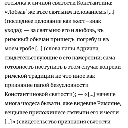
отсылка к личной святости Константина:
«Лобзав' же въсе святыим целованіемъ […]
(последнее целование как жест–знак
ухода); — за святыню его и любовь, въ
римскый обычаи пришедъ, погребу и въ
моем гробе […] (слова папы Адриана,
свидетельствующие о его намерении; сама
готовность поступить в этом случае вопреки
римской традиции не что иное как
признание папой безусловности
Константиновой святости); — «[…] начеше
многа чюдеса бывати, яже видевше Римляне,
вещьшее приложишесе святыни его и чести
[…]» (свидетельство признания святости