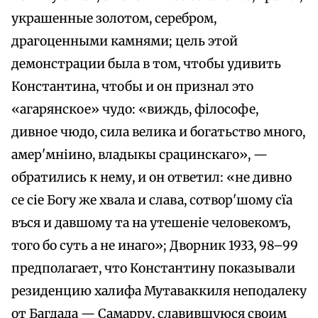
украшенные золотом, серебром,
драгоценными камнями; цель этой
демонстрации была в том, чтобы удивить
Константина, чтобы и он признал это
«агарянское» чудо: «виждь, філософе,
дивное чюдо, сила велика и богатьство много,
амер'мнiино, владыкы срацинскаго», —
обратились к нему, и он ответил: «не дивно
се сiе Богу же хвала и слава, сотвор'шому cïa
въся и давшому та на утешеніе человекомъ,
того бо суть а не инаго»; Дворник 1933, 98–99
предполагает, что Константину показывали
резиденцию халифа Мутаваккиля неподалеку
от Багдада — Самарру, славившуюся своим