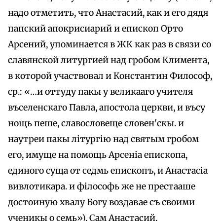
надо отметить, что Анастасий, как и его дядя
папский апокрисиарий и епископ Орто
Арсений, упоминается в ЖК как раз в связи со
славянской литургией над гробом Климента,
в которой участвовал и Константин Философ,
ср.: «…и оттуду пакы у великааго учителя
въселенскаго Павла, апостола церкви, и въсу
нощь пеше, славословеще словен'скы. и
наутреи пакы літургію над святым гробом
его, имуще на помощь Арсеніа епископа,
единого суща от седмь епископъ, и Анастасiа
вивлотикара. и філософь же не престааше
достоиную хвалу Богу воздавае съ своими
ученикы о семь»). Сам Анастасий,