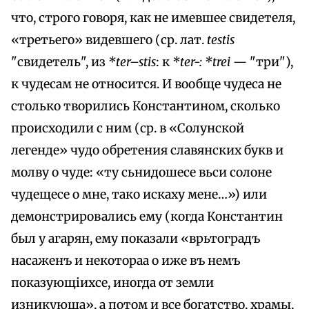
что, строго говоря, как не имевшее свидетеля,
«третьего» видевшего (ср. лат.
testis
"свидетель", из
*ter–stis
: к
*ter-: *trei
— "три"),
к чудесам не относится. И вообще чудеса не
столько творились Константином, сколько
происходили с ним (ср. в «Солунской
легенде» чудо обретения славянских букв и
молву о чуде: «ту сьнидошесе вьси солоне
чудещесе о мне, тако искаху мене…») или
демонстрировались ему (когда Константин
был у агарян, ему показали «врьтоградъ
насаженъ и некотораа о иже въ немъ
показующіихсе, иногда от земли
изникуюша», а потом и все богатство, храмы,