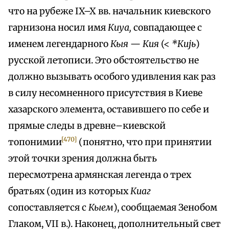
что на рубеже IX–X вв. начальник киевского
гарнизона носил имя
Кuуа,
совпадающее с
именем легендарного
Кыя
—
Кия
(<
*Кujь
)
русской летописи. Это обстоятельство не
должно вызывать особого удивления как раз
в силу несомненного присутствия в Киеве
хазарского элемента, оставившего по себе и
прямые следы в древне–киевской
[470]
топонимии
(понятно, что при принятии
этой точки зрения должна быть
пересмотрена армянская легенда о трех
братьях (один из которых
Киаг
сопоставляется с
Кыем
), сообщаемая Зенобом
Глаком, VII в.). Наконец, дополнительный свет