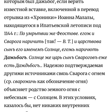
которым был Дажьбог, если верить
известной вставке, включенной в перевод
отрывка из «Хроники» Иоанна Малалы,
находящегося в Ипатьевской летописи под
1144 г.:
По умрьтвии же Феостове. егож и
Сварога наричить
[так! —
В. Т.
]
и царствова
сынъ его именемъ Солнце
,
егожь наричють
Дажьбогъ
. Солнце же царь сынъ Свароговъ еже
есть Даждьбогъ…
Надежно подтверждаемая
другими источниками связь Сварога с огнем
(ср.
сварожичь
как обозначение огня)
объясняет родство земного огня с
небесным — с Солнцем. В этих условиях,
казалось бы, нет никаких внутренних