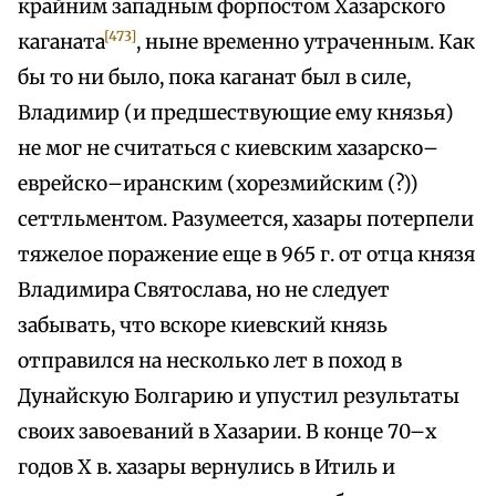
крайним западным форпостом Хазарского
[473]
каганата
, ныне временно утраченным. Как
бы то ни было, пока каганат был в силе,
Владимир (и предшествующие ему князья)
не мог не считаться с киевским хазарско–
еврейско–иранским (хорезмийским (?))
сеттльментом. Разумеется, хазары потерпели
тяжелое поражение еще в 965 г. от отца князя
Владимира Святослава, но не следует
забывать, что вскоре киевский князь
отправился на несколько лет в поход в
Дунайскую Болгарию и упустил результаты
своих завоеваний в Хазарии. В конце 70–х
годов X в. хазары вернулись в Итиль и