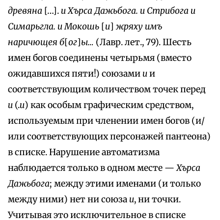
древяна
[…].
и Xърса Дажьбога. и Стрибога и
Симарьгла. и Мокошь
[
и
]
жряху имъ
наричющея б
[
ог
]
ы…
(Лавр. лет., 79). Шесть
имен богов соединены четырьмя (вместо
ожидавшихся пяти!) союзами
и
и
соответствующим количеством точек перед
и
(.
и
) как особым графическим средством,
используемым при членении имен богов (и/
или соответствующих персонажей пантеона)
в списке. Нарушение автоматизма
наблюдается только в одном месте —
Хърса
Дажьбога
; между этими именами (и только
между ними) нет ни союза
и
, ни точки.
Учитывая это исключительное в списке