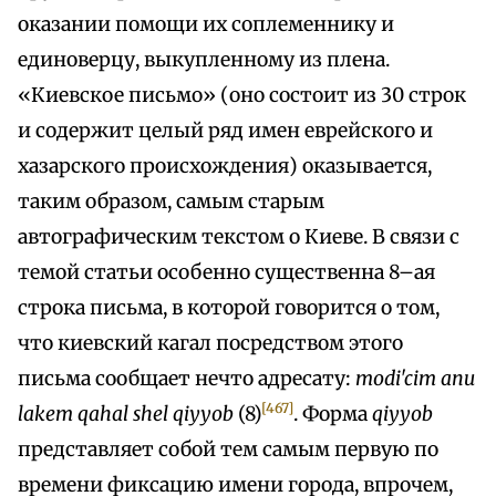
оказании помощи их соплеменнику и
единоверцу, выкупленному из плена.
«Киевское письмо» (оно состоит из 30 строк
и содержит целый ряд имен еврейского и
хазарского происхождения) оказывается,
таким образом, самым старым
автографическим текстом о Киеве. В связи с
темой статьи особенно существенна 8–ая
строка письма, в которой говорится о том,
что киевский кагал посредством этого
письма сообщает нечто адресату:
modi'cim aпu
[467]
lakem qahal shel qіууob
(8)
. Форма
qiyyob
представляет собой тем самым первую по
времени фиксацию имени города, впрочем,