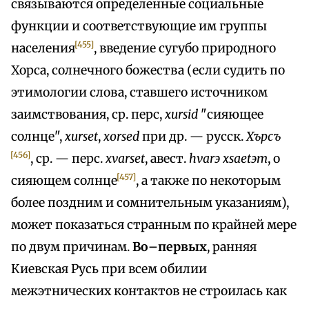
связываются определенные социальные
функции и соответствующие им группы
[455]
населения
, введение сугубо природного
Хорса, солнечного божества (если судить по
этимологии слова, ставшего источником
заимствования, ср. перс,
xursid
"сияющее
солнце",
xurset
,
xorsed
при др. — русск.
Хърсъ
[456]
, ср. — перс.
xvarset
, авест.
hvarэ xsaetэm
, о
[457]
сияющем солнце
, а также по некоторым
более поздним и сомнительным указаниям),
может показаться странным по крайней мере
по двум причинам.
Во–первых
, ранняя
Киевская Русь при всем обилии
межэтнических контактов не строилась как