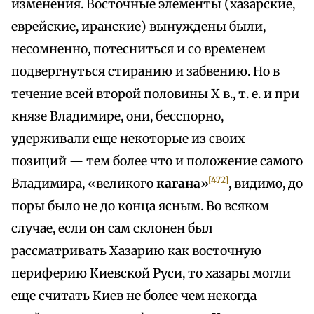
изменения. Восточные элементы (хазарские,
еврейские, иранские) вынуждены были,
несомненно, потесниться и со временем
подвергнуться стиранию и забвению. Но в
течение всей второй половины X в., т. е. и при
князе Владимире, они, бесспорно,
удерживали еще некоторые из своих
позиций — тем более что и положение самого
[472]
Владимира, «великого
кагана
»
, видимо, до
поры было не до конца ясным. Во всяком
случае, если он сам склонен был
рассматривать Хазарию как восточную
периферию Киевской Руси, то хазары могли
еще считать Киев не более чем некогда