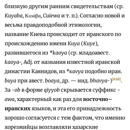
близкую другим ранним свидетельствам (ср.
Кuуabа
, Κιοάβα,
Cuiewa
и т. п.). Согласно новой и
весьма правдоподобной этимологии,
название Киева происходит от иранского по
происхождению имени
Кuуа
(
Кuуе
),
развившегося из
*kaoya
(ср. младоавест.
kaoya-,
Adj. от названия известной иранской
династии Каянидов, из
*каvуа
подобно иран.
[468]
buуа
при авест.
bоауа
, др. — инд.
bhavya-
)
.
За
-ob
в форме
qiyyob
скрывается суффикс -
awa
, характерный как раз для
восточно–
иранских
языков, и эта его принадлежность
хорошо согласуется с тем фактом, что именно
хорезмийцы возглавляли хазарские