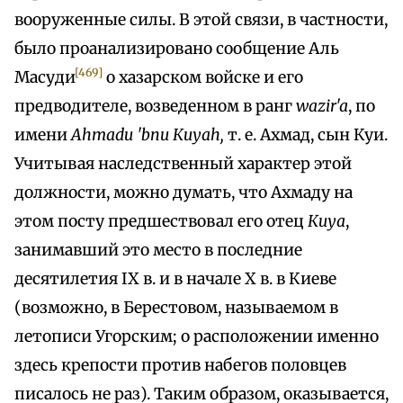
вооруженные силы. В этой связи, в частности,
было проанализировано сообщение Аль
[469]
Масуди
о хазарском войске и его
предводителе, возведенном в ранг
wazir'a
, по
имени
Ahmadu 'bnu Кuуаh,
т. е. Ахмад, сын Куи.
Учитывая наследственный характер этой
должности, можно думать, что Ахмаду на
этом посту предшествовал его отец
Кuуа
,
занимавший это место в последние
десятилетия IX в. и в начале X в. в Киеве
(возможно, в Берестовом, называемом в
летописи Угорским; о расположении именно
здесь крепости против набегов половцев
писалось не раз). Таким образом, оказывается,