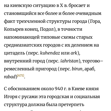
на киевскую ситуацию в X в. бросает и
становящийся все более и более очевидным
факт трехчленной структуры города (Гора,
Копырев конец, Подол), в точности
напоминающей типовые схемы старых
среднеазиатских городов с их делением на
цитадель (перс.
kuhendaz
или
ark
),
внутренний город (перс.
šahristan
), торгово–
ремесленный пригород (перс.
bіrun
, араб,
[471]
rabad
)
.
С обоснованием около 940 г. в Киеве князя
Игоря с русами эта городская и социальная
структура должна была претерпеть