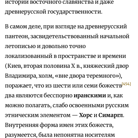
истории восточного славянства и даже
древнерусской государственности.
В самом деле, при взгляде на древнерусский
пантеон, засвидетельствованный начальной
летописью и довольно точно
локализованный в пространстве и времени
(Киев, вторая половина X в., княжеский двор
Владимира, холм, «вне двора теремного»),
[454]
поражает, что из шести или семи божеств
два являются бесспорно
иранскими
и, как
можно полагать, слабо освоенными русским
этническим элементом —
Хорc
и
Симаргл
.
Внутренняя форма имен этих божеств,
разумеется, была непонятна носителям