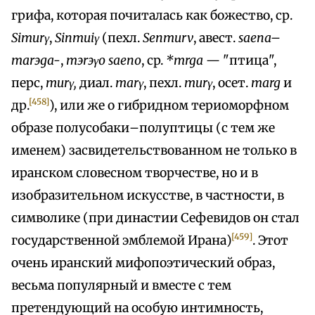
грифа, которая почиталась как божество, ср.
Simurγ
,
Sinmuiγ
(пехл.
Senmurv
, авест.
saena–
marэga-
,
тэrэγo saeno
, cp.
*mrga
— "птица",
перс,
тиrγ,
диал.
таrγ
, пехл.
тиrγ
, осет.
marg
и
[458]
др.
), или же о гибридном териоморфном
образе полусобаки–полуптицы (с тем же
именем) засвидетельствованном не только в
иранском словесном творчестве, но и в
изобразительном искусстве, в частности, в
символике (при династии Сефевидов он стал
[459]
государственной эмблемой Ирана)
. Этот
очень иранский мифопоэтический образ,
весьма популярный и вместе с тем
претендующий на особую интимность,