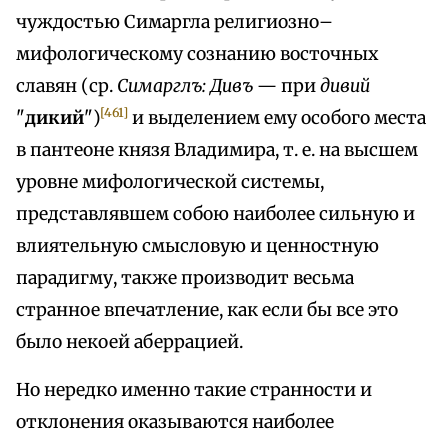
чуждостью Симаргла религиозно–
мифологическому сознанию восточных
славян (ср.
Симарглъ: Дивъ
— при
дивий
[461]
"
дикий
")
и выделением ему особого места
в пантеоне князя Владимира, т. е. на высшем
уровне мифологической системы,
представлявшем собою наиболее сильную и
влиятельную смысловую и ценностную
парадигму, также производит весьма
странное впечатление, как если бы все это
было некоей аберрацией.
Но нередко именно такие странности и
отклонения оказываются наиболее