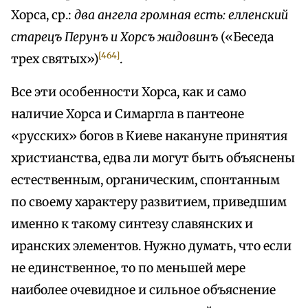
Хорса, ср.:
два ангела громная есть: елленский
старецъ Перунъ и Xорсъ жидовинъ
(«Беседа
[464]
трех святых»)
.
Все эти особенности Хорса, как и само
наличие Хорса и Симаргла в пантеоне
«русских» богов в Киеве накануне принятия
христианства, едва ли могут быть объяснены
естественным, органическим, спонтанным
по своему характеру развитием, приведшим
именно к такому синтезу славянских и
иранских элементов. Нужно думать, что если
не единственное, то по меньшей мере
наиболее очевидное и сильное объяснение