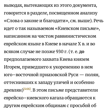
выводах, вытекающих из этого документа,
говорится в разделе, посвященном анализу
«Слова о законе и благодати», см. выше). Речь
идет о так называемом «Киевском письме»,
написанном на чистом раввинистическом
еврейском языке в Киеве в начале X в. и во
всяком случае не позже 930 г. (т. е.
до
предполагаемого захвата Киева князем
Игорем, приведшего к укоренению в нем
юго–восточной приазовской Руси — полян,
оттеснивших к западу уличей и особенно
[466]
древлян)
. В этом письме представители
еврейско–киевского кагала обращаются к
другим еврейским общинам с просьбой об