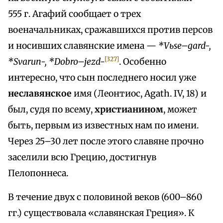
555 г. Агафий сообщает о трех
военачальниках, сражавшихся против персов
и носивших славянские имена —
*Vьse–gard-,
[327]
*Svarun-, *Dobro–jezd-
. Особенно
интересно, что сын последнего носил уже
неславянское
имя (Леонтиос, Agath. IV, 18) и
был, судя по всему,
христианином
, может
быть, первым из известных нам по имени.
Через 25–30 лет после этого славяне прочно
заселили всю Грецию, достигнув
Пелопоннеса.
В течение двух с половиной веков (600–860
гг.) существовала «славянская Греция». К