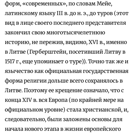
форм, «современных», по словам Мейе,
латинскому языку III в. до н. э., до туров (этот
вид в лице своего последнего представителя
закончил свою многотысячелетнюю
историю, не пережив, видимо, XVI в., именно
в Литве (Герберштейн, посетивший Литву в
1517 г., еще упоминает о туре)). Точно так же и
язычество как официальная государственная
форма религии дольше всего сохранялось в
Литве. Поэтому ее крещение означало, что с
конца XIV в. вся Европа (по крайней мере на
официальном уровне) стала христианской, и,
следовательно, были заложены основы для
начала нового этапа в жизни европейского