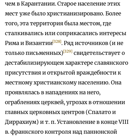
чем в Карантании. Старое население этих
мест уже было христианизировано. Более
того, эта территория была местом, где
сталкивались или соприкасались интересы
[328]
Рима и Византии
. Ряд источников (и не
[329]
только письменных)
свидетельствует о
дестабилизирующем характере славянского
присутствия и открытой враждебности к
местному христианскому населению. Она
проявлялась в нападениях на него,
ограблениях церквей, угрозах в отношении
главных церковных центров (Спалато и
Диррахиум) и т. п. Установление в конце VIII
в. франкского контроля над паннонской