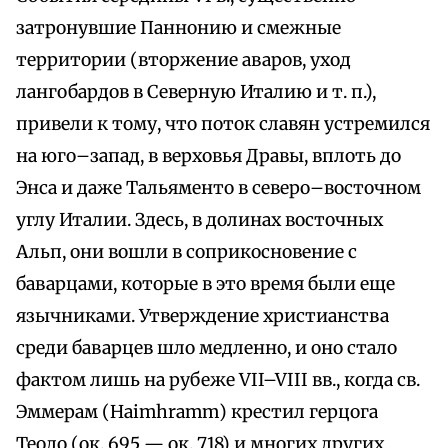
затронувшие Паннонию и смежные
территории (вторжение аваров, уход
лангобардов в Северную Италию и т. п.),
привели к тому, что поток славян устремился
на юго–запад, в верховья Дравы, вплоть до
Энса и даже Тальяменто в северо–восточном
углу Италии. Здесь, в долинах восточных
Альп, они вошли в соприкосновение с
баварцами, которые в это время были еще
язычниками. Утверждение христианства
среди баварцев шло медленно, и оно стало
фактом лишь на рубеже VII–VIII вв., когда св.
Эммерам (Haimhramm) крестил герцога
Теодо (ок. 695 — ок. 718) и многих других