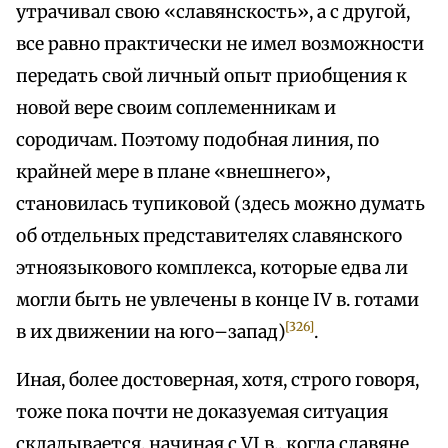
утрачивал свою «славянскость», а с другой,
все равно практически не имел возможности
передать свой личный опыт приобщения к
новой вере своим соплеменникам и
сородичам. Поэтому подобная линия, по
крайней мере в плане «внешнего»,
становилась тупиковой (здесь можно думать
об отдельных представителях славянского
этноязыкового комплекса, которые едва ли
могли быть не увлечены в конце IV в. готами
[326]
в их движении на юго–запад)
.
Иная, более достоверная, хотя, строго говоря,
тоже пока почти не доказуемая ситуация
складывается, начиная с VI в., когда славяне