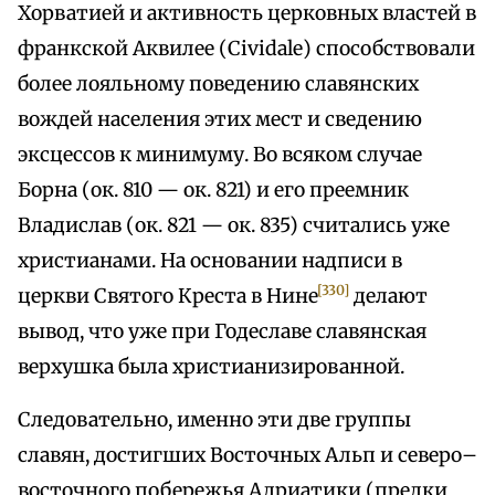
Хорватией и активность церковных властей в
франкской Аквилее (Cividale) способствовали
более лояльному поведению славянских
вождей населения этих мест и сведению
эксцессов к минимуму. Во всяком случае
Борна (ок. 810 — ок. 821) и его преемник
Владислав (ок. 821 — ок. 835) считались уже
христианами. На основании надписи в
[330]
церкви Святого Креста в Нине
делают
вывод, что уже при Годеславе славянская
верхушка была христианизированной.
Следовательно, именно эти две группы
славян, достигших Восточных Альп и северо–
восточного побережья Адриатики (предки