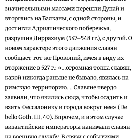
значительными массами перешли Дунай и
вторглись на Балканы, с одной стороны, и
достигли Адриатического побережья,
разрушив Диррахиум (547–548 гг.), с другой. О
новом характере этого движения славян
сообщает тот же Прокопий, имея в виду их
вторжение в 527 г.: «…огромная толпа славян,
какой никогда раньше не бывало, явилась на
римскую территорию…. Славяне твердо
заявили, что явились сюда, чтобы осадить и
взять Фессалонику и города вокруг нее» (De
bello Goth. III, 40). Впрочем, и в этом случае
византийские императоры нанимали славян
на военную службу. В связи с событиями