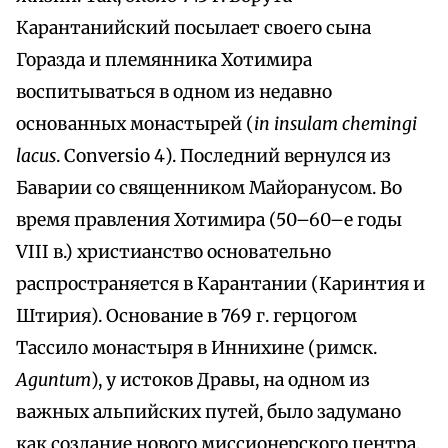
Карантанийский посылает своего сына
Горазда и племянника Хотимира
воспитываться в одном из недавно
основанных монастырей (
in insulam chemingi
lacus
. Conversio 4). Последний вернулся из
Баварии со священником Майоранусом. Во
время правления Хотимира (50–60–е годы
VIII в.) христианство основательно
распространяется в Карантании (Каринтия и
Штирия). Основание в 769 г. герцогом
Тассило монастыря в Иннихине (римск.
Aguntum
), у истоков Дравы, на одном из
важных альпийских путей, было задумано
как создание нового миссионерского центра,