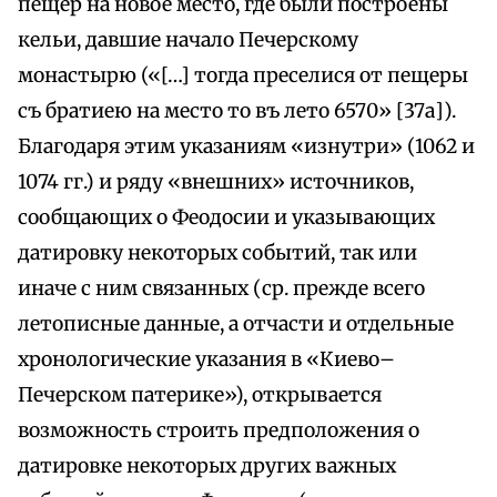
пещер на новое место, где были построены
кельи, давшие начало Печерскому
монастырю («[…] тогда преселися от пещеры
съ братиею на место то въ лето 6570» [37а]).
Благодаря этим указаниям «изнутри» (1062 и
1074 гг.) и ряду «внешних» источников,
сообщающих о Феодосии и указывающих
датировку некоторых событий, так или
иначе с ним связанных (ср. прежде всего
летописные данные, а отчасти и отдельные
хронологические указания в «Киево–
Печерском патерике»), открывается
возможность строить предположения о
датировке некоторых других важных