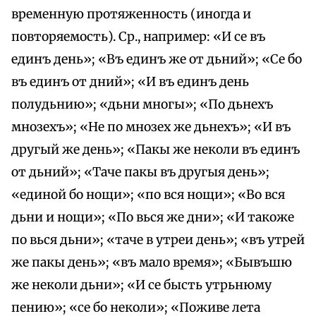
временную протяженность (иногда и
повторяемость). Ср., например: «И се въ
единъ день»; «Въ единъ же от дьний»; «Се бо
въ единъ от дний»; «И въ единъ день
полудьнию»; «дьни многы»; «По дьнехъ
мнозехъ»; «Не по мнозех же дьнехъ»; «И въ
другый же день»; «Пакы же неколи въ единъ
от дьний»; «Таче пакы въ другыя день»;
«единой бо нощи»; «по вся нощи»; «Во вся
дьни и нощи»; «По вься же дни»; «И такоже
по вься дьни»; «таче в утреи день»; «въ утрей
же пакы день»; «въ мало время»; «Бывъшю
же неколи дьни»; «И се бысть утрьнюму
пению»; «се бо неколи»; «Поживе лета