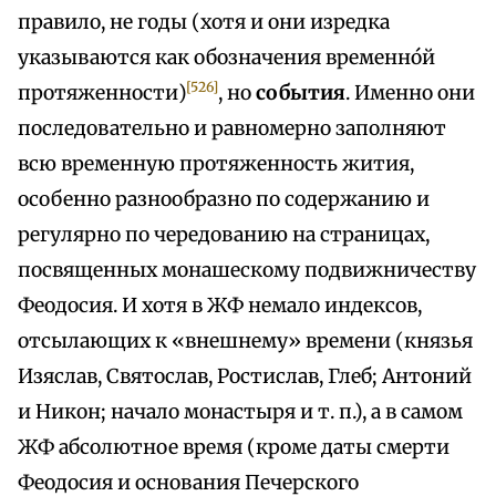
правило, не годы (хотя и они изредка
указываются как обозначения временно́й
[526]
протяженности)
, но
события
. Именно они
последовательно и равномерно заполняют
всю временную протяженность жития,
особенно разнообразно по содержанию и
регулярно по чередованию на страницах,
посвященных монашескому подвижничеству
Феодосия. И хотя в ЖФ немало индексов,
отсылающих к «внешнему» времени (князья
Изяслав, Святослав, Ростислав, Глеб; Антоний
и Никон; начало монастыря и т. п.), а в самом
ЖФ абсолютное время (кроме даты смерти
Феодосия и основания Печерского