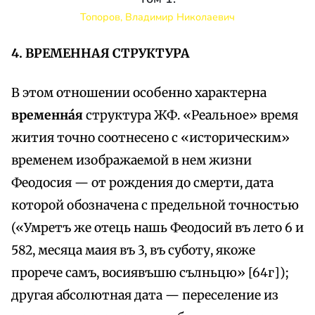
Топоров, Владимир Николаевич
4. ВРЕМЕННАЯ СТРУКТУРА
В этом отношении особенно характерна
временна́я
структура ЖФ. «Реальное» время
жития точно соотнесено с «историческим»
временем изображаемой в нем жизни
Феодосия — от рождения до смерти, дата
которой обозначена с предельной точностью
(«Умретъ же отець нашь Феодосий въ лето 6 и
582, месяца маия въ 3, въ суботу, якоже
прорече самъ, восиявъшю сълньцю» [64г]);
другая абсолютная дата — переселение из