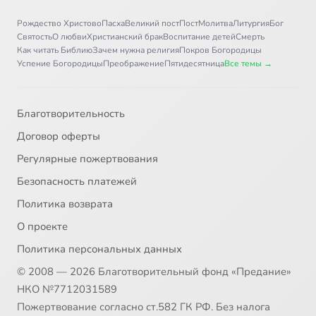
Рождество Христово
Пасха
Великий пост
Пост
Молитва
Литургия
Бог
Святость
О любви
Христианский брак
Воспитание детей
Смерть
Как читать Библию
Зачем нужна религия
Покров Богородицы
Успение Богородицы
Преображение
Пятидесятница
Все темы →
Благотворительность
Договор оферты
Регулярные пожертвования
Безопасность платежей
Политика возврата
О проекте
Политика персональных данных
© 2008 — 2026 Благотворительный фонд «Предание»
НКО №7712031589
Пожертвование согласно ст.582 ГК РФ. Без налога