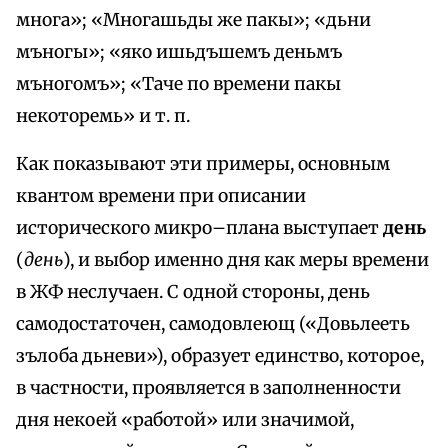
многа»; «Многашьды же пакы»; «дьни
мъногы»; «яко ишьдъшемъ деньмъ
мъногомъ»; «Таче по времени пакы
некоторемь» и т. п.
Как показывают эти примеры, основным
квантом времени при описании
исторического микро–плана выступает
день
(
день
), и выбор именно дня как меры времени
в ЖФ неслучаен. С одной стороны, день
самодостаточен, самодовлеющ («Довьлееть
зълоба дьневи»), образует единство, которое,
в частности, проявляется в заполненности
дня некоей «работой» или значимой,