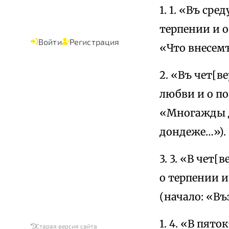
1. 1. «Въ сре
терпении и 
Войти
Регистрация
«Что внесемъ
2. «Въ чет[в
любви и о п
«Многажды д
дондеже…»).
3. 3. «В чет
о терпении 
(начало: «В
1. 4. «В пят
Старая версия сайта