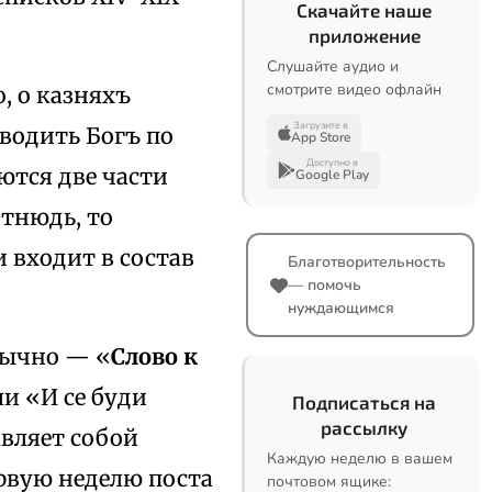
Скачайте наше
приложение
Слушайте аудио и
смотрите видео офлайн
, о казняхъ
Загрузите в
аводить Богъ по
App Store
Доступно в
ются две части
Google Play
отнюдь, то
и входит в состав
Благотворительность
— помочь
нуждающимся
бычно — «
Слово к
ли «И се буди
Подписаться на
рассылку
авляет собой
Каждую неделю в вашем
ервую неделю поста
почтовом ящике: