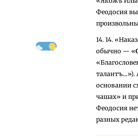
«Якожъ Илья
Феодосия вы
произвольным
14. 14. «Нак
обычно — «
«Благословен
талантъ…»).
основании с
чашах» и при
Феодосия не
разных реда