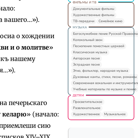
ФИЛЬМЫ И ТВ
чало:
Документальные фильмы
Художественные фильмы
а вашего…»).
ТВ-передачи
Семейное кино
МУЗЫКА
Богослужебное пение Русской Правосл
одосиа о хождении
Колокольный звон
ви и о молитве
»
Песнопения поместных церквей
Классическая музыка
 къ нашему
Авторская песня
Эстрадная песня
я…»).
Этно, фольклор, народная музыка
Духовные канты, стихи, песни, романсы
Современная вокальная и инструментал
Учебные материалы по музыке и пению
ДЕТЯМ
на печерьскаго
Просветительское
Развлекательное
у келарю
» (начало:
Художественное
Музыкальное
о приемлеши сию
списков XIV–XIX