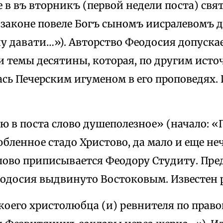
е в въ вторникъ (первой недели поста) свя
 законе повеле Богъ сыномъ иисралевомъ д
ну давати…»). Авторство Феодосия допуск
и темы десятины, которая, по другим исто
сь Печерским игуменом в его проповедях. 
лю в поста слово душеполезное» (начало: «
юбленное стадо Христово, да мало и еще неч
слово приписывается Феодору Студиту. Пр
еодосия выдвинуто Востоковым. Известен р
екоего христолюбца (и) ревнителя по право