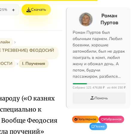
+
Скачать
25%
Роман
Пуртов
Роман Пуртов был
обычным парнем. Любил
нлайн
боевики, хорошие
Е ТРЕЗВЕНИЕ) ФЕОДОСИЙ
автомобили, был не дурак
поиграть в комп, любил
НОСТИ
I. Поучения
жену и обожал дочь. А
потом, будучи
пассажиром, разбился…
Собрано 121 476,88 ₽
из 444 150 ₽
ароду («О казнях
Помочь
 специально к
ы. Вообще Феодосия
Популярное
Избранное
Позже
сла поучений»