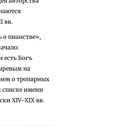
ея авторства
знаются
 вв.
 о пианстве»,
ачало:
и есть Богъ
выревым на
ием о тропарных
м списке имени
ки XIV–XIX вв.