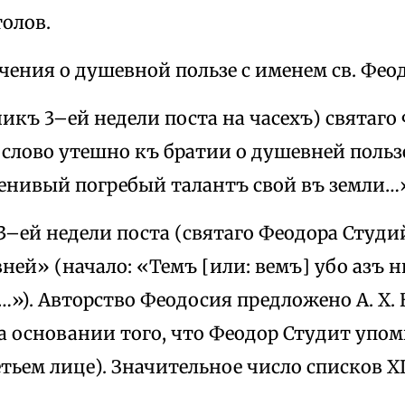
олов.
учения о душевной пользе с именем св. Фео
никъ 3–ей недели поста на часехъ) святаго
слово утешно къ братии о душевней польз
енивый погребый талантъ свой въ земли…»
 3–ей недели поста (святаго Феодора Студи
ней» (начало: «Темъ [или: вемъ] убо азъ 
»). Авторство Феодосия предложено A. X.
а основании того, что Феодор Студит упом
етьем лице). Значительное число списков XI