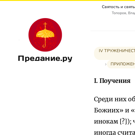
Топоров, Вл
IV ТРУЖЕНИЧЕС
Предание.ру
ПРИЛОЖЕНИ
I. Поучения
Среди них о
Божиих» и «О
инокам [?]);
иногда счит