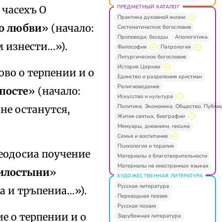
ПРЕДМЕТНЫЙ КАТАЛОГ
 часехъ О
Практика духовной жизни
 о любви
» (начало:
Систематическое богословие
Проповеди, беседы
Апологетика
м изнести…»).
Философия
Патрология
Литургическое богословие
История Церкви
ово о терпении и о
Единство и разделения христиан
Религиоведение
 посте
» (начало:
Искусство и культура
Политика. Экономика. Общество. Публи
не останутся,
Жития святых, биографии
Мемуары, дневники, письма
Семья и воспитание
Психология и терапия
 Феодосиа поучение
Материалы о благотворительности
Материалы на иностранных языках
милостыни
»
ХУДОЖЕСТВЕННАЯ ЛИТЕРАТУРА
Русская литература
а и тръпениа…»).
Переводная поэзия
Русская поэзия
ие о терпении и о
Зарубежная литература