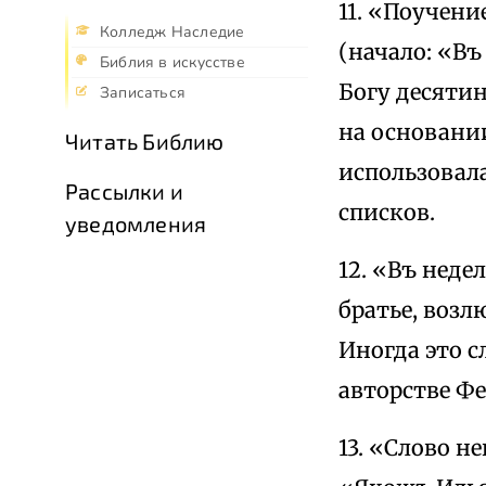
11. «Поучени
Колледж Наследие
(начало: «Въ
Библия в искусстве
Богу десяти
Записаться
на основани
Читать Библию
использовала
Рассылки и
списков.
уведомления
12. «Въ неде
братье, возл
Иногда это 
авторстве Ф
13. «Слово н