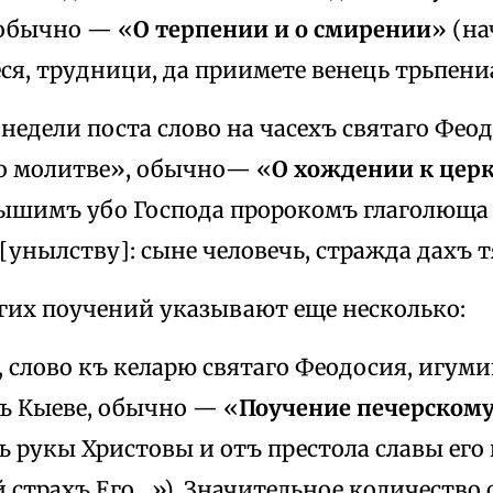
обычно — «
О терпении и о смирении
» (на
я, трудници, да приимете венець трьпени
3 недели поста слово на часехъ святаго Фе
 о молитве», обычно— «
О хождении к церк
лышимъ убо Господа пророкомъ глаголюща
[унылству]: сыне человечь, стражда дахъ т
угих поучений указывают еще несколько:
, слово къ келарю святаго Феодосия, игуми
ъ Кыеве, обычно — «
Поучение печерском
тъ рукы Христовы и отъ престола славы ег
 страхъ Его…»). Значительное количество 