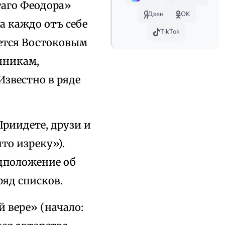
таго Феодора»
Дзен
OK
а каждо отъ себе
TikTok
ается Востоковым
чникам,
Известно в ряде
Приидете, друзи и
то изреку»).
едположение об
яд списков.
й вере» (начало: