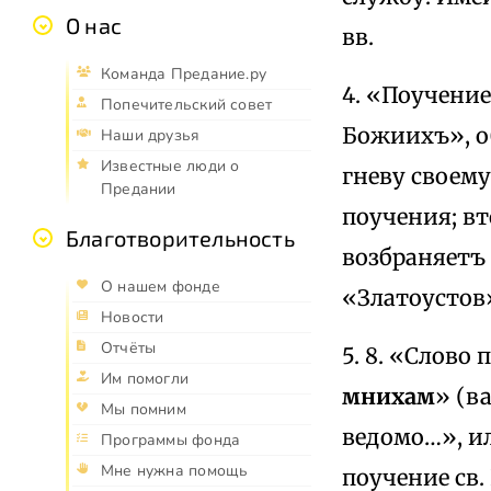
О нас
вв.
Команда Предание.ру
4. «Поучение
Попечительский совет
Божиихъ», 
Наши друзья
Известные люди о
гневу своему
Предании
поучения; вт
Благотворительность
возбраняетъ 
О нашем фонде
«Златоустов»
Новости
Отчёты
5. 8. «Слов
Им помогли
мнихам
» (в
Мы помним
ведомо…», ил
Программы фонда
Мне нужна помощь
поучение св.