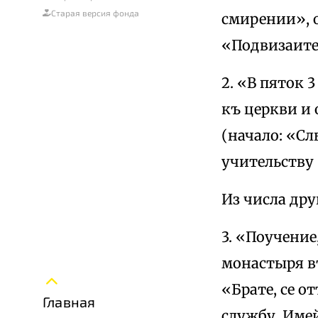
Старая версия фонда
смирении», 
«Подвизаитес
2. «В пяток 
къ церкви и
(начало: «С
учительству 
Из числа др
3. «Поучение
монастыря в
«Брате, се о
Главная
службу. Имей