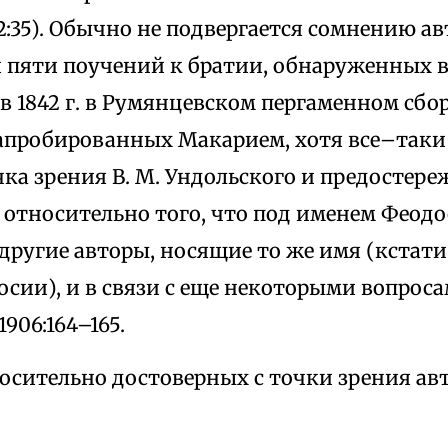
2:35). Обычно не подвергается сомнению а
 пяти поучений к братии, обнаруженных в
в 1842 г. в Румянцевском пергаменном сбо
 и апробированных Макарием, хотя все–так
ка зрения В. М. Ундольского и предостере
 относительно того, что под именем Феодо
другие авторы, носящие то же имя (кстати
сии), и в связи с еще некоторыми вопроса
906:164–165.
носительно достоверных с точки зрения ав