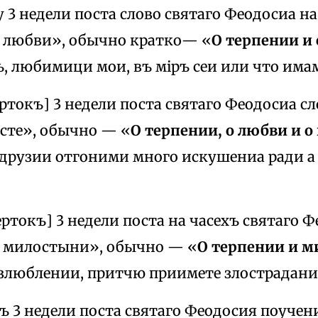
ду 3 недели поста слово святаго Феодосиа на
о любви», обычно кратко— «
О терпении и
, любимици мои, въ міръ сеи или что има
ертокъ] 3 недели поста святаго Феодосиа сл
осте», обычно — «
О терпении, о любви и о
рузии отгоними много искушениа ради а 
[вертокъ] 3 недели поста на часехъ святаго
и милостыни», обычно — «
О терпении и 
ъзлюблении, притчю приимете злострадани
окъ 3 недели поста святаго Феодосия поучен