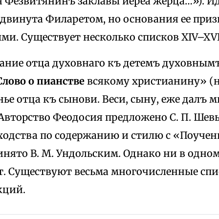
 Фезвитянинъ заклавы иереа жерца…»). Ид
двинута Филаретом, но основания ее при
и. Существует несколько списков XIV–XVII
азание отца духовнаго къ детемъ духовнымъ
Слово о пианстве
всякому христианину» (н
ье отца къ сынови. Веси, сыну, еже далъ м
 Авторство Феодосия предложено С. П. Ше
ходства по содержанию и стилю с «Поучен
нято В. М. Ундольским. Однако ни в одно
т. Существуют весьма многочисленные спис
кций.