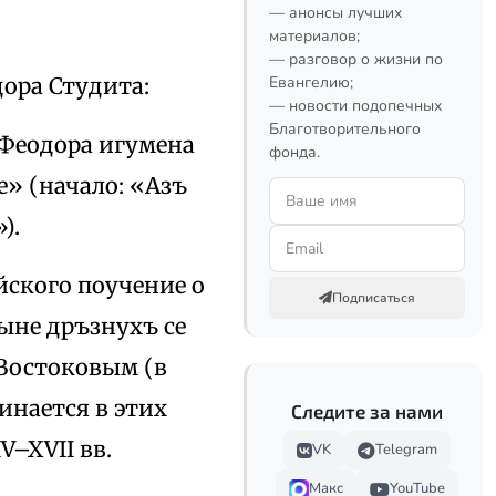
— анонсы лучших
материалов;
— разговор о жизни по
дора Студита:
Евангелию;
— новости подопечных
Благотворительного
 Феодора игумена
фонда.
е» (начало: «Азъ
).
йского поучение о
Подписаться
ныне дръзнухъ се
 Востоковым (в
инается в этих
Следите за нами
V–XVII вв.
VK
Telegram
Макс
YouTube