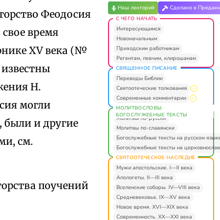
Наш лекторий
Сделано в Предан
вторство Феодосия
С ЧЕГО НАЧАТЬ
Интересующимся
 свое время
Новоначальным
рнике XV века (№
Приходским работникам
Регентам, певчим, клирошанам
и известны
СВЯЩЕННОЕ ПИСАНИЕ
Переводы Библии
жения Н.
Святоотеческие толкования
Современные комментарии
сия могли
МОЛИТВОСЛОВЫ.
БОГОСЛУЖЕБНЫЕ ТЕКСТЫ
Молитвы по-русски
, были и другие
Молитвы по-славянски
Богослужебные тексты на русском язык
ми, см.
Богослужебные тексты на церковнослав
СВЯТООТЕЧЕСКОЕ НАСЛЕДИЕ
Мужи апостольские. I—II века
Апологеты. II—III века
торства поучений
Вселенские соборы. IV—VIII века
Средневековье. IX—XV века
Новое время. XVI—XIX века
Современность. XX—XXI века