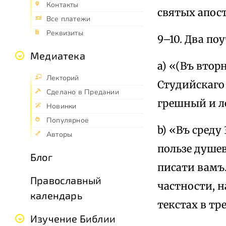
Контакты
святых апост
Все платежи
Реквизиты
9–10. Два по
Медиатека
a) «(Въ втор
Лекторий
Студийскаго 
Сделано в Предании
грешный и л
Новинки
Популярное
b) «Въ среду
Авторы
пользе душев
Блог
писати вамъ…
Православный
частности, н
календарь
текстах в тр
Изучение Библии