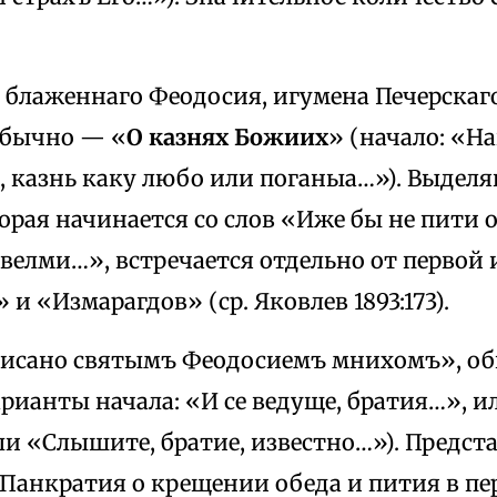
 блаженнаго Феодосия, игумена Печерскаго
обычно — «
О казнях Божиих
» (начало: «Н
, казнь каку любо или поганыа…»). Выделя
орая начинается со слов «Иже бы не пити 
велми…», встречается отдельно от первой 
 и «Измарагдов» (ср. Яковлев 1893:173).
о писано святымъ Феодосиемъ мнихомъ», о
арианты начала: «И се ведуще, братия…», и
и «Слышите, братие, известно…»). Предст
 Панкратия о крещении обеда и пития в п