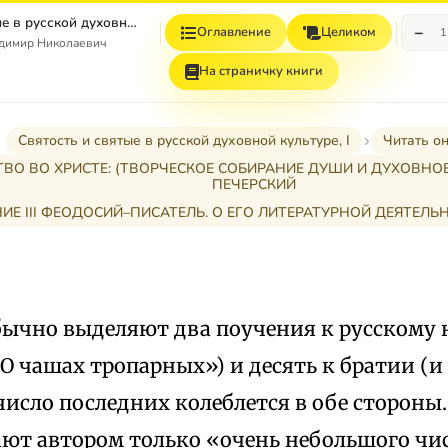
Святость и святые в русской духовной культуре. Том 1.
−
Оглавление
Целиком
1
адимир Николаевич
На страничку книги
Святость и святые в русской духовной культуре, I
Читать о
ТВО ВО ХРИСТЕ: (ТВОРЧЕСКОЕ СОБИРАНИЕ ДУШИ И ДУХОВНО
ПЕЧЕРСКИЙ
Е III ФЕОДОСИЙ–ПИСАТЕЛЬ. О ЕГО ЛИТЕРАТУРНОЙ ДЕЯТЕЛЬ
бычно выделяют два поучения к русскому н
 чашах тропарных») и десять к братии (и
 число последних колеблется в обе сторон
ают автором только «очень небольшого чи