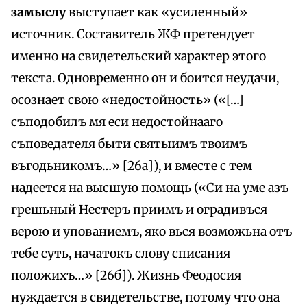
замыслу
выступает как «усиленный»
источник. Составитель ЖФ претендует
именно на свидетельский характер этого
текста. Одновременно он и боится неудачи,
осознает свою «недостойность» («[…]
съподобилъ мя еси недостойнааго
съповедателя быти святыимъ твоимъ
въгодьникомъ…» [26а]), и вместе с тем
надеется на высшую помощь («Си на уме азъ
грешьный Нестеръ приимъ и оградивъся
верою и упованиемъ, яко вься возможьна отъ
тебе суть, начатокъ слову списания
положихъ…» [26б]). Жизнь Феодосия
нуждается в свидетельстве, потому что она