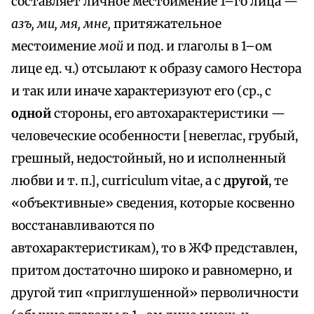
составляет личное местоимение 1–го лица —
азъ, ми, мя, мне,
притяжательное
местоимение
мой
и под. и глаголы в 1–ом
лице ед. ч.) отсылают к образу самого Нестора
и так или иначе характеризуют его (ср., с
одной
стороны, его автохарактеристики —
человеческие особенности [невеглас, грубый,
грешный, недостойный, но и исполненный
любви и т. п.], curriculum vitae, а с
другой
, те
«объективные» сведения, которые косвенно
восстанавливаются по
автохарактеристикам), то в ЖФ представлен,
притом достаточно широко и равномерно, и
другой тип «приглушенной» перволичности