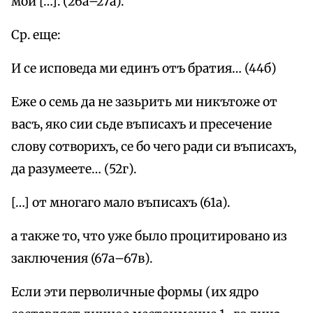
мои […]. (26а–27а).
Ср. еще:
И се исповеда ми единъ отъ братия… (44б)
Еже о семь да не зазьрить ми никътоже от
васъ, яко сии сьде въписахъ и пресечение
слову сотворихъ, се бо чего ради си въписахъ,
да разумеете… (52г).
[…] от многаго мало въписахъ (61а).
а также то, что уже было процитировано из
заключения (67а–67в).
Если эти перволичные формы (их ядро