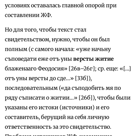
условиях оставалась главной опорой при
составлении ЖФ.
Но для того, чтобы текст стал
свидетельством, нужно, чтобы он был
полным (с самого начала: «уже начьну
съповедати еже отъ уны
версты житие
блаженааго Феодосия» [26в–26г]; ср. еще: «[…]
отъ уны версты до сде…» [33б]),
последовательным («да съподобить мя по
ряду съписати о житии…» [26б]), чтобы были
указаны его истоки (источники) и его
составитель, берущий на себя личную
ответственность за это свидетельство.