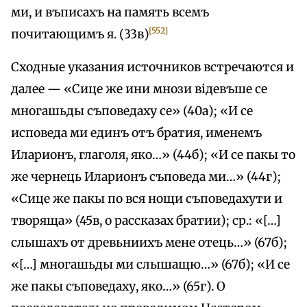
ми, и въписахъ на память всемъ
[552]
почитающимъ я. (33в)
Сходные указания источников встречаются и
далее — «Сице же ини мнози відевъше се
многашьды съповедаху се» (40а); «И се
исповеда ми единъ отъ братия, именемъ
Иларионъ, глаголя, яко…» (44б); «И се пакы то
же чернець Иларионъ съповеда ми…» (44г);
«Сице же пакы по вся нощи съповедахути и
творяща» (45в, о рассказах братии); ср.: «[…]
слышахъ от древьниихъ мене отець…» (67б);
«[…] многашьды ми слышащю…» (67б); «И се
же пакы съповедаху, яко…» (65г). О