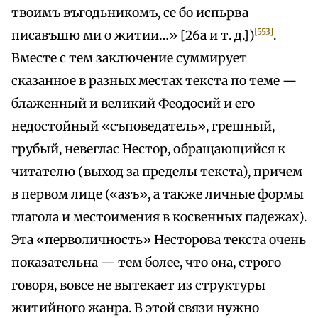
твоимъ въгодьникомъ, се бо испьрва
[553]
писавъшю ми о житии…» [26а и т. д.])
.
Вместе с тем заключение суммирует
сказанное в разных местах текста по теме —
блаженный и великий Феодосий и его
недостойный «съповедатель», грешный,
грубый, невеглас Нестор, обращающийся к
читателю (выход за пределы текста), причем
в первом лице («азъ», а также личные формы
глагола и местоимения в косвенных падежах).
Эта «перволичность» Несторова текста очень
показательна — тем более, что она, строго
говоря, вовсе не вытекает из структуры
житийного жанра. В этой связи нужно