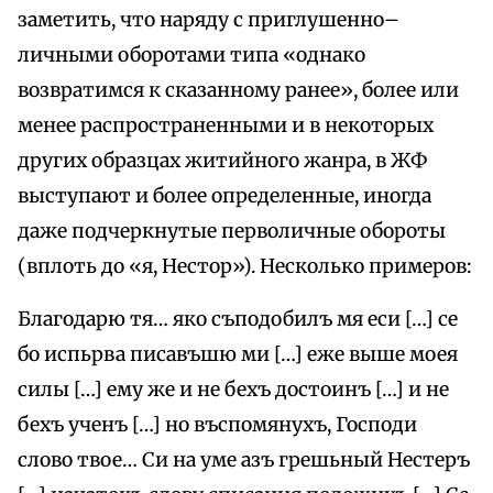
заметить, что наряду с приглушенно–
личными оборотами типа «однако
возвратимся к сказанному ранее», более или
менее распространенными и в некоторых
других образцах житийного жанра, в ЖФ
выступают и более определенные, иногда
даже подчеркнутые перволичные обороты
(вплоть до «я, Нестор»). Несколько примеров:
Благодарю тя… яко съподобилъ мя еси […] се
бо испьрва писавъшю ми […] еже выше моея
силы […] ему же и не бехъ достоинъ […] и не
бехъ ученъ […] но въспомянухъ, Господи
слово твое… Си на уме азъ грешьный Нестеръ