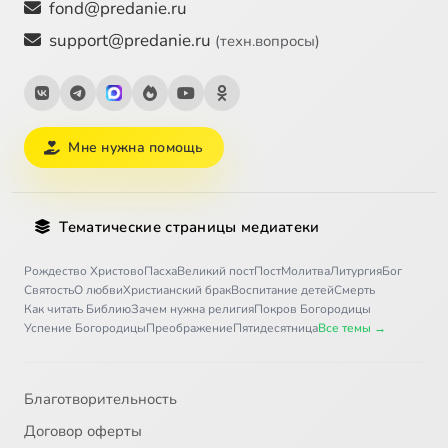
fond@predanie.ru
support@predanie.ru
(техн.вопросы)
Мне нужна помощь
Тематические страницы медиатеки
Рождество Христово
Пасха
Великий пост
Пост
Молитва
Литургия
Бог
Святость
О любви
Христианский брак
Воспитание детей
Смерть
Как читать Библию
Зачем нужна религия
Покров Богородицы
Успение Богородицы
Преображение
Пятидесятница
Все темы →
Благотворительность
Договор оферты