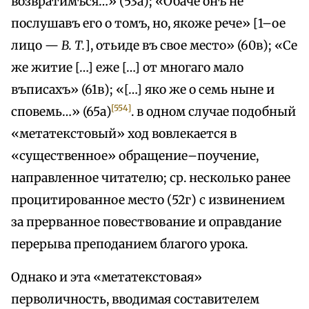
возвратимъся…» (53а); «Обаче онъ не
послушавъ его о томъ, но, якоже рече» [1–ое
лицо —
В. Т.
], отьиде въ свое место» (60в); «Се
же житие […] еже […] от многаго мало
въписахъ» (61в); «[…] яко же о семь ныне и
[554]
сповемь…» (65а)
. в одном случае подобный
«метатекстовый» ход вовлекается в
«существенное» обращение–поучение,
направленное читателю; ср. несколько ранее
процитированное место (52г) с извинением
за прерванное повествование и оправдание
перерыва преподанием благого урока.
Однако и эта «метатекстовая»
перволичность, вводимая составителем