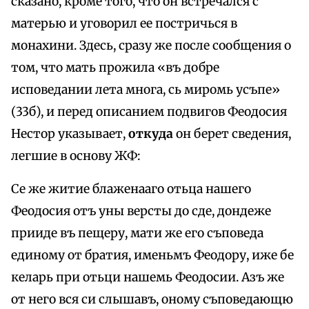
сказано, кроме того, что он встречался с
матерью и уговорил ее постричься в
монахини. Здесь, сразу же после сообщения о
том, что мать прожила «въ добре
исповедании лета многа, сь миромь усъпе»
(33б), и перед описанием подвигов Феодосия
Нестор указывает,
откуда
он берет сведения,
легшие в основу ЖФ:
Се же житие блаженааго отьца нашего
Феодосия отъ уны версты до сде, дондеже
прииде въ пещеру, мати же его съповеда
единому от братия, именьмъ Феодору, иже бе
келарь при отьци нашемь Феодосии. Азъ же
от него вся си слышавъ, оному съповедающю