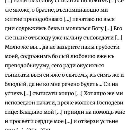
[…] начатокъ слову списания положихъ […] Се
же якоже, о братие, въспоминающю ми
житие преподобнааго […] печатаю по вься
дни содрьжимъ бехъ и моляхъся Богу […] Его
же ныне отъсюду уже начьну съповедати […]
Молю же вы… да не зазьрите пакы грубости
моей, содрьжимъ бо сый любовию еже къ
преподобьнууму, сего ради окусихъся
съписати вься си яже о святемь, къ симъ же и
блюдый, да не ко мне речено будеть… Си на
успехъ […] съписати хощю […] Хотящю же ми
исповедати начати, преже молюся Господеви
сице: Владыко мой […] прииди на помощь мне
и просвети сердце мое […] и отверзи устьне