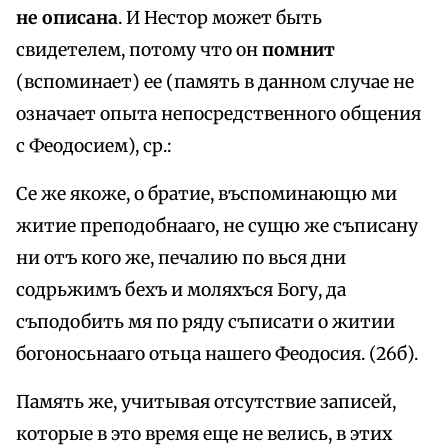
не описана
. И Нестор может быть
свидетелем, потому что он
помнит
(вспоминает) ее (память в данном случае не
означает опыта непосредственного общения
с Феодосием), ср.:
Се же якоже, о братие, въспоминающю ми
житие преподобнааго, не сущю же съписану
ни отъ кого же, печалию по вься дни
содрьжимъ бехъ и моляхъся Богу, да
съподобить мя по ряду съписати о житии
богоносьнааго отьца нашего Феодосия. (26б).
Память же, учитывая отсутствие записей,
которые в это время еще не велись, в этих