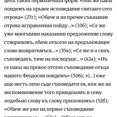
цепь таких перволичных форм: «Мы же пакы
поидемъ на прьвое исповедание святааго сего
отрока» (27г); «Обаче и на прочее съказание
отрока исправления пойду…» (33б); «Се же
уже многыими наказании предложение слову
створихомъ, обаче отьселе на предълежащее
слово возвратимъся…» (35в); «Се же и о сихъ
съповедахъ, таче на последъце…» (42а); «Нъ
се пакы на прокое отселе съповедание отьца
нашего Феодосия поидемъ» (506); «[…] еже
аще несть лепо сьде съповедати ея, или же на
воспомяновение того приидохомъ и сему
подобьно слову къ слову приложимъ» (52б);
«Обаче же уже на первое съповедание