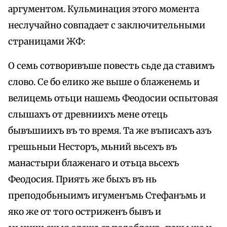
аргументом. Кульминация этого момента
неслучайно совпадает с заключительными
страницами ЖФ:
О семь сотворивъше повесть сьде да ставимъ
слово. Се бо елико же выше о блаженемь и
велицемь отьци нашемь Феодосии оспытовая
слышахъ от древниихъ мене отець
бывъшиихъ въ то время. Та же въписахъ азъ
грешьныи Несторъ, мьний вьсехъ въ
манастыри блаженаго и отьца вьсехъ
Феодосия. Приять же быхъ въ нь
преподобьныимъ игуменъмь Стефанъмь и
яко же от того остриженъ бывъ и