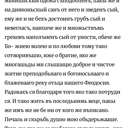
мьнишьскыя одежа съподобленъ, пакы же и
на дияконьскый санъ от него и зведенъ сый,
ему же и не бехъ достоинъ грубъ сый и
невегласъ, наипаче же и множьствъмь
греховъ наполъненъ сый от уности, обаче же
Бо- жиею волею и по любови тому тако
сотворивъшю, иже о братие, яко же
многашьды ми слышащю доброе и чистое
житие преподобьнаго и богоносьнааго и
блаженааго реку отьца нашего Феодосия.
Радовахъ ся благодаря того яко тако потруди
ся. И тако жить въ последьнимь веце, пакы
же имъ же не бе ни от кого же въписано.
Печаль и скьрьбь душю мою обьдерьжааше.