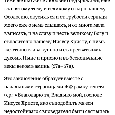
Темь же яко же се любовию съдьрьжимъ, еже
къ святому тому и великому отьцю нашему
Феодосию, окусихъ ся и от грубости сердьця
моего еже о немь слышахъ, и от многа мала
въписахъ, и на славу и честь великому Богу и
съпасителю нашему Иисусу Христу, с нимь
же отьцю слава купьно и съ пресвятыимь
духомь. Ныне и присно и въ бесконьчьные
векы векомъ аминь. (67а–67в).
Это заключение образует вместе с
начальными страницами ЖФ рамку текста
(ср.: «Благодарю тя, Владыко мой, господе
Иисусе Христе, яко съподобилъ мя еси
недостойнааго съповедателя быти святыимъ