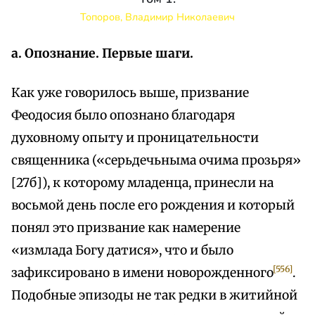
Топоров, Владимир Николаевич
а. Опознание. Первые шаги.
Как уже говорилось выше, призвание
Феодосия было опознано благодаря
духовному опыту и проницательности
священника («серьдечьныма очима прозьря»
[27б]), к которому младенца, принесли на
восьмой день после его рождения и который
понял это призвание как намерение
«измлада Богу датися», что и было
[556]
зафиксировано в имени новорожденного
.
Подобные эпизоды не так редки в житийной