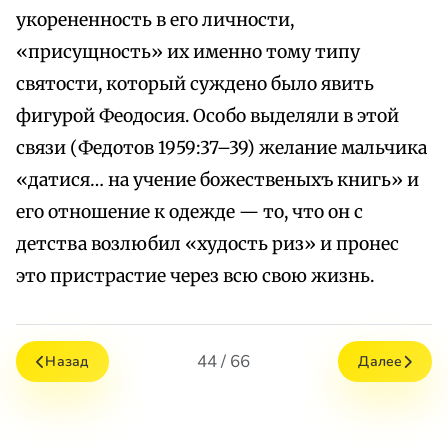
укорененность в его личности,
«присущность» их именно тому типу
святости, который суждено было явить
фигурой Феодосия. Особо выделяли в этой
связи (Федотов 1959:37–39) желание мальчика
«датися… на учение божественыхъ книгь» и
его отношение к одежде — то, что он с
детства возлюбил «худость риз» и пронес
это пристрастие через всю свою жизнь.
44 / 66
Назад
Далее