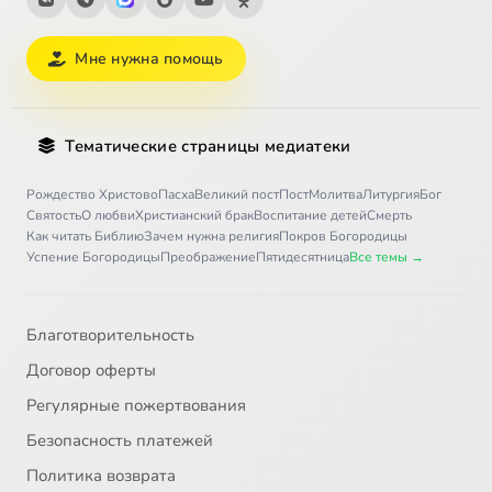
Мне нужна помощь
Тематические страницы медиатеки
Рождество Христово
Пасха
Великий пост
Пост
Молитва
Литургия
Бог
Святость
О любви
Христианский брак
Воспитание детей
Смерть
Как читать Библию
Зачем нужна религия
Покров Богородицы
Успение Богородицы
Преображение
Пятидесятница
Все темы →
Благотворительность
Договор оферты
Регулярные пожертвования
Безопасность платежей
Политика возврата