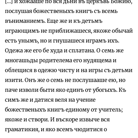
[…] и хожааше по вся дьни въ церкъвь Божию,
послушая божественыхъ книгъ съ всемь
въниманиемъ. Еще же и къ детьмъ
играющимъ не приближашеся, якоже обычай
есть унымъ, но и гнушашеся играмъ ихъ.
Одежа же его бе худа и сплатана. О семь же
многашьды родителема его нудящема и
облещися в одежю чисту и на игры съ детьми
изити. Онъ же о семь не послушааше ею, но
паче изволи быти яко единъ от убогыхъ. Къ
симъ же и датися веля на учение
божественыхъ книгъ единому от учитель;
якоже и створи. И въскоре извыче вся
граматикия, и яко всемъ чюдитися о