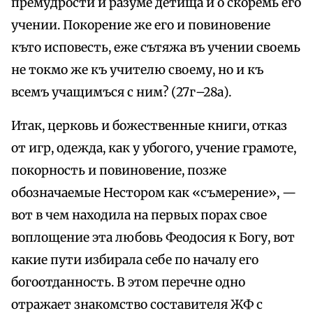
премудрости и разуме детища и о скоремь его
учении. Покорение же его и повиновение
къто исповесть, еже сътяжа въ учении своемь
не токмо же къ учителю своему, но и къ
всемъ учащимъся с ним? (27г–28а).
Итак, церковь и божественные книги, отказ
от игр, одежда, как у убогого, учение грамоте,
покорность и повиновение, позже
обозначаемые Нестором как «съмерение», —
вот в чем находила на первых порах свое
воплощение эта любовь Феодосия к Богу, вот
какие пути избирала себе по началу его
богоотданность. В этом перечне одно
отражает знакомство составителя ЖФ с