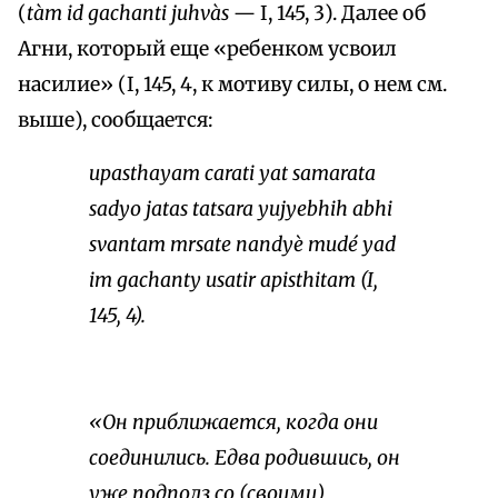
(
tàm id gachanti juhvàs
— I, 145, 3). Далее об
Агни, который еще «ребенком усвоил
насилие» (I, 145, 4, к мотиву силы, о нем см.
выше), сообщается:
upasthayam carati yat samarata
sadyo jatas tatsara yujyebhih abhi
svantam mrsate nandyè mudé yad
im gachanty usatir apisthitam
(I,
145, 4).
«Он приближается, когда они
соединились. Едва родившись, он
уже подполз со (своими)