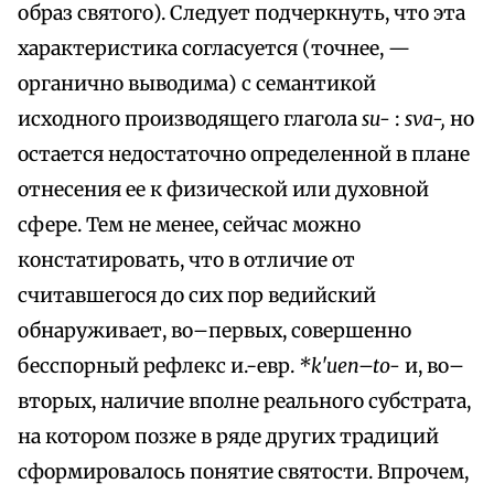
образ святого). Следует подчеркнуть, что эта
характеристика согласуется (точнее, —
органично выводима) с семантикой
исходного производящего глагола
su-
:
sva-,
но
остается недостаточно определенной в плане
отнесения ее к физической или духовной
сфере. Тем не менее, сейчас можно
констатировать, что в отличие от
считавшегося до сих пор ведийский
обнаруживает, во–первых, совершенно
бесспорный рефлекс и.-евр.
*k'uen–to-
и, во–
вторых, наличие вполне реального субстрата,
на котором позже в ряде других традиций
сформировалось понятие святости. Впрочем,