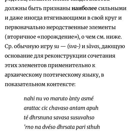
должны быть признаны
наиболее
сильными
и даже иногда втягивающими в свой круг и
первоначально неродственные элементы
(вторичное «порождение»), о чем см. ниже.
Ср. обычную игру
su — (sva-)
и
sàvas
, дающую
основание для реконструкции сочетания
этих элементов применительно к
архаическому поэтическому языку, в
показательном контексте:
nahi nu vо maruto ànty asmé
arattac cic chavaso antam apuh
té dhrsnuna savasa susuvahso
'rno na dvéso dhrsata pari sthuh