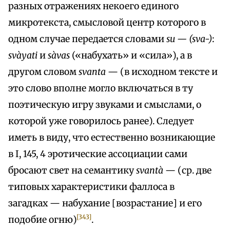
разных отражениях некоего единого
микротекста, смысловой центр которого в
одном случае передается словами
su — (sva-)
:
svàyati
и
sàvas
(«набухать» и «сила»), а в
другом словом
svanta
— (в исходном тексте и
это слово вполне могло включаться в ту
поэтическую игру звуками и смыслами, о
которой уже говорилось ранее). Следует
иметь в виду, что естественно возникающие
в I, 145, 4 эротические ассоциации сами
бросают свет на семантику
svantà
— (ср. две
типовых характеристики фаллоса в
загадках — набухание [возрастание] и его
[343]
подобие огню)
.