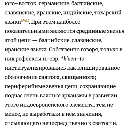
юго–восток: германские, балтийские,
славянские, иранские, индийские, тохарский
[341]
языки
. При этом наиболее
показательными являются
срединные
звенья
этой цепи — балтийские, славянские,
иранские языки. Собственно говоря, только в
них рефлексы и.-евр.
*k'uen–to-
институализировались как клишированное
обозначение
святого
,
священного
;
периферийные звенья цепи, сохраняющие
подчас очень важные архаизмы в развитии
этого индоевропейского элемента, тем не
менее, не выработали в нем значения,
отсылающего непосредственно к святости.