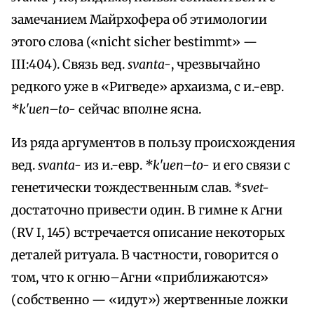
замечанием Майрхофера об этимологии
этого слова («nicht sicher bestimmt» —
III:404). Связь вед.
svanta-
, чрезвычайно
редкого уже в «Ригведе» архаизма, с и.-евр.
*k'uen–to-
сейчас вполне ясна.
Из ряда аргументов в пользу происхождения
вед.
svanta-
из и.-евр.
*k'uen–to-
и его связи с
генетически тождественным слав. *
svet-
достаточно привести один. В гимне к Агни
(RV I, 145) встречается описание некоторых
деталей ритуала. В частности, говорится о
том, что к огню–Агни «приближаются»
(собственно — «идут») жертвенные ложки