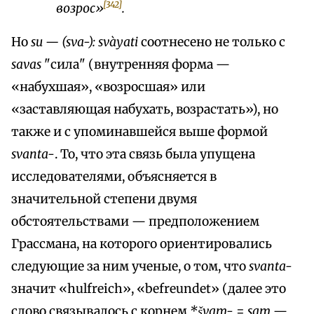
[342]
возрос»
.
Но
su — (sva-): svàyati
соотнесено не только с
savas
"сила" (внутренняя форма —
«набухшая», «возросшая» или
«заставляющая набухать, возрастать»), но
также и с упоминавшейся выше формой
svanta-
. То, что эта связь была упущена
исследователями, объясняется в
значительной степени двумя
обстоятельствами — предположением
Грассмана, на которого ориентировались
следующие за ним ученые, о том, что
svanta-
значит «hulfreich», «befreundet» (далее это
слово связывалось с корнем
*švam-
=
sam
—