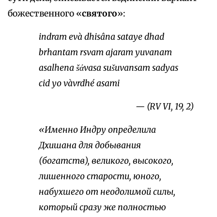
божественного «
святого
»:
indram evà dhisâna sataye dhad
brhantam rsvam ajaram yuvanam
asalhena šάvasa sušиvansam sadyas
cid yo vàvrdhé asami
— (RV VI, 19, 2)
«Именно Индру определила
Дхишана для добывания
(богатств), великого, высокого,
лишенного старости, юного,
набухшего от неодолимой силы,
который сразу же полностью