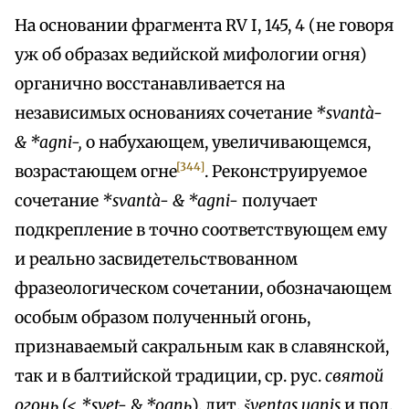
На основании фрагмента RV I, 145, 4 (не говоря
уж об образах ведийской мифологии огня)
органично восстанавливается на
независимых основаниях сочетание
*svantà-
& *agni-,
о набухающем, увеличивающемся,
[344]
возрастающем огне
. Реконструируемое
сочетание
*svantà- & *agni-
получает
подкрепление в точно соответствующем ему
и реально засвидетельствованном
фразеологическом сочетании, обозначающем
особым образом полученный огонь,
признаваемый сакральным как в славянской,
так и в балтийской традиции, ср. рус.
святой
огонь
(<
*svet-
&
*ognь
), лит.
šventas ugnis
и под.