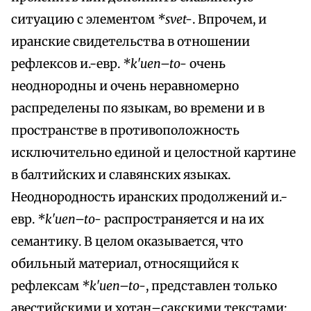
ситуацию с элементом
*svet-
. Впрочем, и
иранские свидетельства в отношении
рефлексов и.-евр.
*k'uen–to-
очень
неоднородны и очень неравномерно
распределены по языкам, во времени и в
пространстве в противоположность
исключительно единой и целостной картине
в балтийских и славянских языках.
Неоднородность иранских продолжений и.-
евр.
*k'uen–to-
распространяется и на их
семантику. В целом оказывается, что
обильный материал, относящийся к
рефлексам
*k'uen–to-
, представлен только
авестийскими и хотан–сакскими текстами;