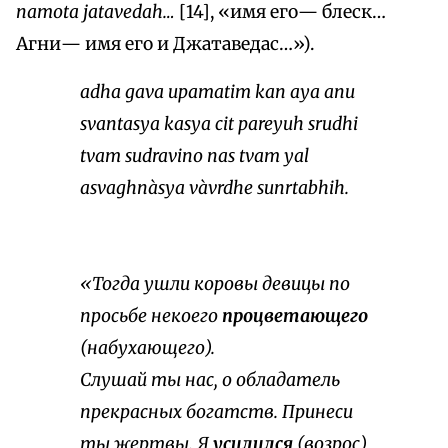
namota jatavedah…
[14], «имя его— блеск…
Агни— имя его и Джатаведас…»).
adha gava upamatim kan aya anu
svantasya kasya cit pareyuh srudhi
tvam sudravino nas tvam yal
asvaghnàsya vàvrdhe sunrtabhih.
«Тогда ушли коровы девицы по
просьбе некоего
процветающего
(набухающего).
Слушай ты нас, о обладатель
прекрасных богатств. Принеси
ты жертвы. Я
усилился
(возрос)