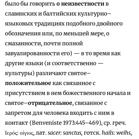
было бы говорить
о неизвестности
в
славянских и балтийских культурно–
языковых традициях подобного двойного
обозначения или, по меньшей мере, о
смазанности, почти полной
завуалированности его) — в то время как
другие языки (и соответственно —
культуры) различают святое–
положительное
как связанное с
присутствием в нем божественного начала и
святое–
отрицательное
, связанное с
запретом для человека входить с ним в
контакт (Benveniste 1973:445–469), ср. греч.
Ιερός: οίγιος, лат.
sacer: sаnсtus,
готск.
hails
:
weihs
,