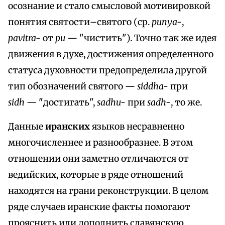
осознание и стало смысловой мотивировкой
понятия святости–святого (ср.
punya-
,
pavitra-
от
рu
— "чистить"). Точно так же идея
движения в духе, достижения определенного
статуса духовности предопределила другой
тип обозначений святого —
siddha-
при
sidh
— "достигать",
sadhu-
при
sadh-
, то же.
Данные
иранских
языков несравненно
многочисленнее и разнообразнее. В этом
отношении они заметно отличаются от
ведийских, которые в ряде отношений
находятся на грани реконструкции. В целом
ряде случаев иранские факты помогают
прояснить или дополнить славянскую