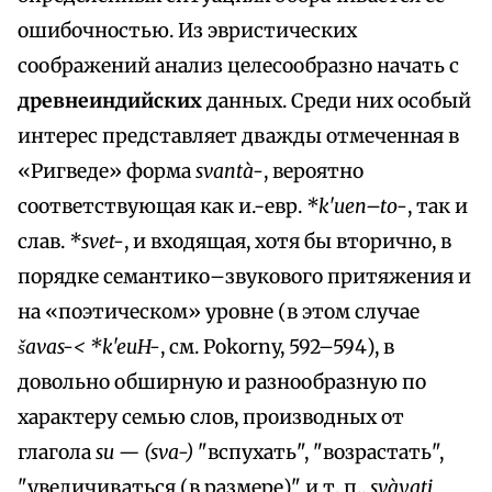
ошибочностью. Из эвристических
соображений анализ целесообразно начать с
древнеиндийских
данных. Среди них особый
интерес представляет дважды отмеченная в
«Ригведе» форма
svantà-
, вероятно
соответствующая как и.-евр.
*k'uen–to-
, так и
слав.
*svet-
, и входящая, хотя бы вторично, в
порядке семантико–звукового притяжения и
на «поэтическом» уровне (в этом случае
šavas-< *k'euH-
, см. Pokorny, 592–594), в
довольно обширную и разнообразную по
характеру семью слов, производных от
глагола
su — (sva-)
"вспухать", "возрастать",
"увеличиваться (в размере)" и т. п.,
svàyati