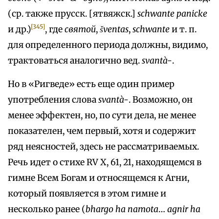
(ср. также прусск. [ятвяжск.]
schwante раnіckе
[345]
и др.)
, где
святой
,
šventas
,
schwante
и т. п.
для определенного периода должны, видимо,
трактоваться аналогично вед.
svantà-
.
Но в «Ригведе» есть еще один пример
употребления слова
svantà-
. Возможно, он
менее эффектен, но, по сути дела, не менее
показателен, чем первый, хотя и содержит
ряд неясностей, здесь не рассматриваемых.
Речь идет о стихе RV X, 61, 21, находящемся в
гимне Всем Богам и относящемся к Агни,
который появляется в этом гимне и
несколько ранее (
bhargo ha namota
…
agnir ha