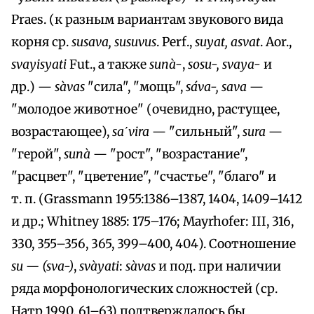
Praes. (к разным вариантам звукового вида
корня ср.
susava, susuvus
. Perf.,
suуat, asvat
. Aor.,
svayisyati
Fut., a также
sunà-
,
sosu-, svaya-
и
др.) —
sàvas
"сила", "мощь",
sáva-, sava
—
"молодое животное" (очевидно, растущее,
возрастающее),
sa´vira
— "сильный",
sura
—
"герой",
sunà
— "рост", "возрастание",
"расцвет", "цветение", "счастье", "благо" и
т. п. (Grassmann 1955:1386–1387, 1404, 1409–1412
и др.; Whitney 1885: 175–176; Mayrhofer: III, 316,
330, 355–356, 365, 399–400, 404). Соотношение
su — (sva-)
,
svàyati
:
sàvas
и под. при наличии
ряда морфонологических сложностей (ср.
Натр 1990, 61–63) подтверждалось бы