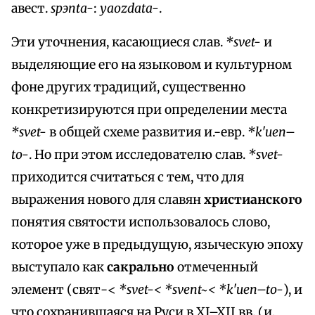
авест.
spэnta-
:
yaozdata-
.
Эти уточнения, касающиеся слав.
*svet-
и
выделяющие его на языковом и культурном
фоне других традиций, существенно
конкретизируются при определении места
*svet-
в общей схеме развития и.-евр.
*k'uen–
to-
. Но при этом исследователю слав.
*svet-
приходится считаться с тем, что для
выражения нового для славян
христианского
понятия святости использовалось слово,
которое уже в предыдущую, языческую эпоху
выступало как
сакрально
отмеченный
элемент (свят-<
*svet-< *svent~< *k'uen–to-
), и
что сохранившаяся на Руси в XI–XII вв. (и,