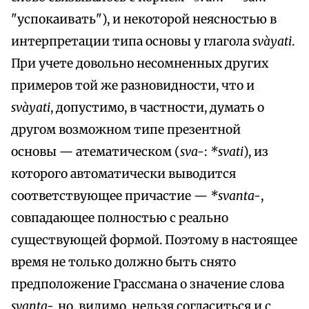
"успокаивать"), и некоторой неясностью в
интерпретации типа основы у глагола
svàyati
.
При учете довольно несомненных других
примеров той же разновидности, что и
svàyati
, допустимо, в частности, думать о
другом возможном типе презентной
основы — атематическом (
sva-
:
*svati
), из
которого автоматически выводится
соответствующее причастие —
*svanta-
,
совпадающее полностью с реально
существующей формой. Поэтому в настоящее
время не только должно быть снято
предположение Грассмана о значение слова
svanta-,
но, видимо, нельзя согласиться и с