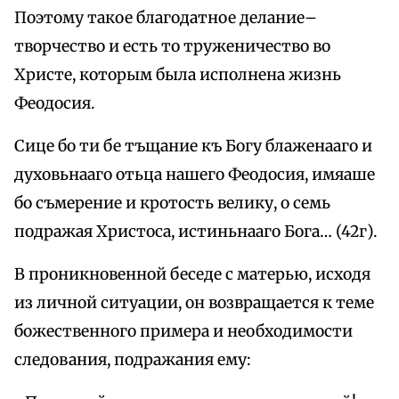
Поэтому такое благодатное делание–
творчество и есть то труженичество во
Христе, которым была исполнена жизнь
Феодосия.
Сице бо ти бе тъщание къ Богу блаженааго и
духовьнааго отьца нашего Феодосия, имяаше
бо съмерение и кротость велику, о семь
подражая Христоса, истиньнааго Бога… (42г).
В проникновенной беседе с матерью, исходя
из личной ситуации, он возвращается к теме
божественного примера и необходимости
следования, подражания ему: