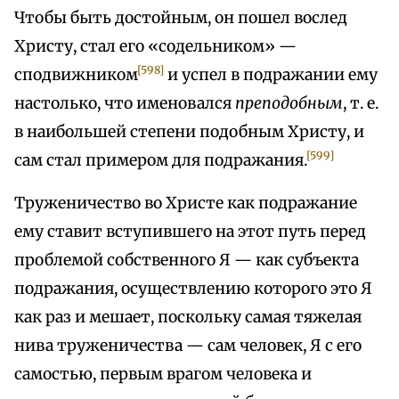
Чтобы быть достойным, он пошел вослед
Христу, стал его «содельником» —
[598]
сподвижником
и успел в подражании ему
настолько, что именовался
преподобным
, т. е.
в наибольшей степени подобным Христу, и
[599]
сам стал примером для подражания.
Труженичество во Христе как подражание
ему ставит вступившего на этот путь перед
проблемой собственного Я — как субъекта
подражания, осуществлению которого это Я
как раз и мешает, поскольку самая тяжелая
нива труженичества — сам человек, Я с его
самостью, первым врагом человека и