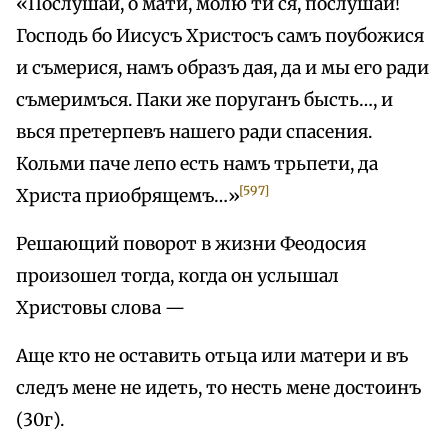
«Послушай, о мати, молю ти ся, послушай!
Господь бо Иисусъ Христосъ самъ поубожися
и съмерися, намъ образъ дая, да и мы его ради
съмеримъся. Паки же поруганъ бысть…, и
вься претерпевъ нашего ради спасения.
Кольми паче лепо есть намъ трьпети, да
[597]
Христа приобрящемъ…»
Решающий поворот в жизни Феодосия
произошел тогда, когда он услышал
Христовы слова —
Аще кто не оставить отьца или матери и въ
следъ мене не идеть, то несть мене достоинъ
(30г).