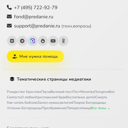
+7 (495) 722-92-79
fond@predanie.ru
support@predanie.ru
(техн.вопросы)
Мне нужна помощь
Тематические страницы медиатеки
Рождество Христово
Пасха
Великий пост
Пост
Молитва
Литургия
Бог
Святость
О любви
Христианский брак
Воспитание детей
Смерть
Как читать Библию
Зачем нужна религия
Покров Богородицы
Успение Богородицы
Преображение
Пятидесятница
Все темы →