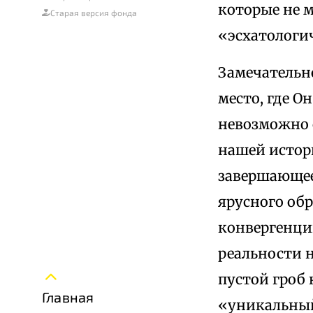
которые не м
Старая версия фонда
«эсхатолог
Замечательн
место, где О
невозможно 
нашей истор
завершающее
ярусного обр
конвергенци
реальности н
пустой гроб
Главная
«уникальный