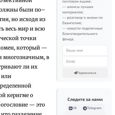
объективной
почтовом ящике:
— анонсы лучших
 должны были по–
материалов;
— разговор о жизни по
ия, но исходя из
Евангелию;
ь весь мир и всю
— новости подопечных
Благотворительного
ической точки
фонда.
номен, который —
ся многозначным, в
атривают ли их
Подписаться
 или
пределенной
ой керигме о
Следите за нами
богословие — это
VK
Telegram
, что разделение