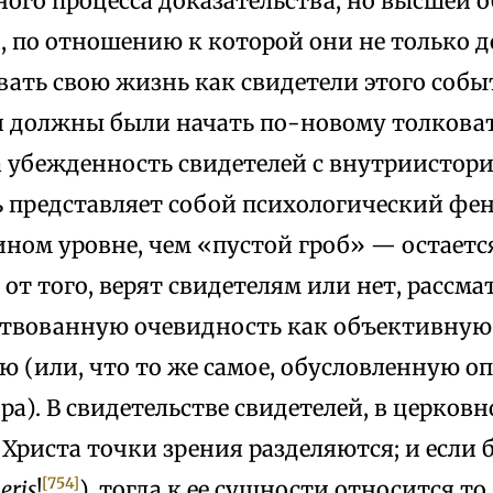
ного процесса доказательства, но высшей 
, по отношению к которой они не только
ать свою жизнь как свидетели этого событ
и должны были начать по-новому толковат
а убежденность свидетелей с внутриистор
ь представляет собой психологический фе
ином уровне, чем «пустой гроб» — остает
от того, верят свидетелям или нет, рассм
ствованную очевидность как объективную
ю (или, что то же самое, обусловленную о
а). В свидетельстве свидетелей, в церковн
Христа точки зрения разделяются; и если 
[754]
eris
!
), тогда к ее сущности относится то