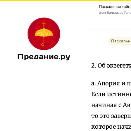
фон Бальтазар Ганс 
Пасхальна
Предание.ру
2. Об экзеге
а. Апория и
Если истинно
начиная с Ав
то это завер
которое начи