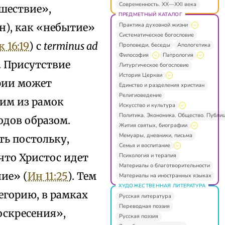
Современность. XX—XXI века
шествие»,
ПРЕДМЕТНЫЙ КАТАЛОГ
Практика духовной жизни
н), как «небытие»
Систематическое богословие
 16:19
) с
terminus ad
Проповеди, беседы
Апологетика
Философия
Патрология
. Присутствие
Литургическое богословие
История Церкви
рии может
Единство и разделения христиан
Религиоведение
им из рамок
Искусство и культура
Политика. Экономика. Общество. Публи
одов образом.
Жития святых, биографии
Мемуары, дневники, письма
ть постольку,
Семья и воспитание
что Христос идет
Психология и терапия
Материалы о благотворительности
ние» (
Ин 11:25
). Тем
Материалы на иностранных языках
ХУДОЖЕСТВЕННАЯ ЛИТЕРАТУРА
егорию, в рамках
Русская литература
Переводная поэзия
оскресения»,
Русская поэзия