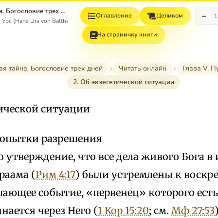
Пасхальная тайна. Богословие трех дней
−
Оглавление
Целиком
1
Урс (Hans Urs von Balthasar)
На страничку книги
я тайна. Богословие трех дней
Читать онлайн
Глава V. П
2. Об экзегетической ситуации
тической ситуации
 попытки разрешения
 утверждение, что все дела живого Бога в
раама (
Рим 4:17
) были устремлены к воскр
шающее событие, «первенец» которого есть
нается через Него (
1 Кор 15:20
; см.
Мф 27:53