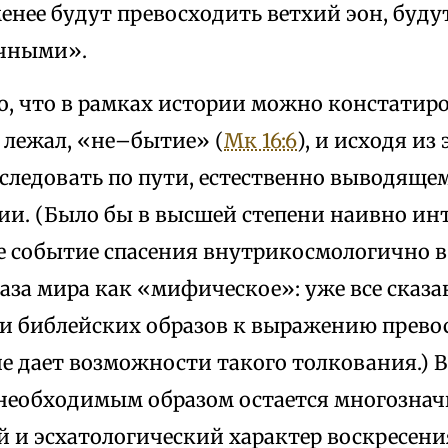
енее будут превосходить ветхий эон, буду
ичными».
о, что в рамках истории можно констатир
н лежал, «не–бытие» (
Мк 16:6
), и исходя из
следовать по пути, естественно выводящем
ии. (Было бы в высшей степени наивно ин
 событие спасения внутрикосмологично в
аза мира как «мифическое»: уже все сказ
и библейских образов к выражению прево
е дает возможности такого толкования.) 
 необходимым образом остается многозна
 и эсхатологический характер воскресени