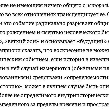
олее не имеющим ничего общего с
историе
о во всех отношениях трансцендирует ее. 
ли это событие радикально разрывает общи
го рождением и смертью человеческого бы
 «ветхий эон» и основывает «будущий» 
приори сказать, что воскресение не може
ическим событием, если история в извест
й в ней случай измеряются (обычными и
вованными) средствами «определяемости»
историю», может в лучшем случае быть оп
более не определимого внутриисторически
ыведенного за пределы времени и простра