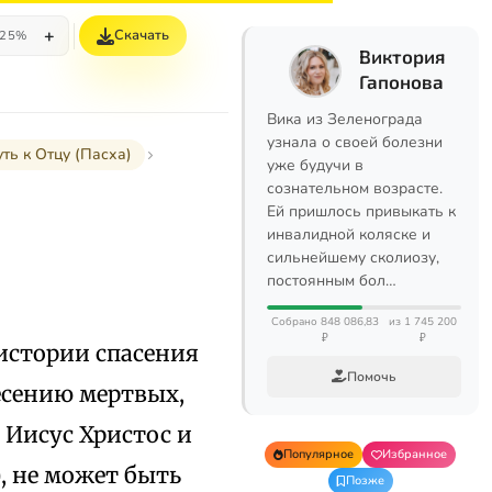
+
Скачать
25%
Виктория
Гапонова
Вика из Зеленограда
узнала о своей болезни
уть к Отцу (Пасха)
уже будучи в
сознательном возрасте.
Ей пришлось привыкать к
инвалидной коляске и
сильнейшему сколиозу,
постоянным бол…
Собрано 848 086,83
из 1 745 200
₽
₽
 истории спасения
Помочь
есению мертвых,
 Иисус Христос и
Популярное
Избранное
), не может быть
Позже