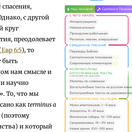
й
спасения,
Наш лекторий
Сделано в Предан
С ЧЕГО НАЧАТЬ
Однако, с другой
Интересующимся
й круг
Новоначальным
Приходским работникам
тия, преодолевает
Регентам, певчим, клирошанам
СВЯЩЕННОЕ ПИСАНИЕ
(
Евр 6:5
), то
Переводы Библии
Святоотеческие толкования
т быть
Современные комментарии
МОЛИТВОСЛОВЫ.
ном нам смысле и
БОГОСЛУЖЕБНЫЕ ТЕКСТЫ
Молитвы по-русски
Молитвы по-славянски
ли научно
Богослужебные тексты на русском язык
. То, что мы
Богослужебные тексты на церковнослав
СВЯТООТЕЧЕСКОЕ НАСЛЕДИЕ
исано как
terminus a
Мужи апостольские. I—II века
Апологеты. II—III века
 (поэтому
Вселенские соборы. IV—VIII века
Средневековье. IX—XV века
нства) и который
Новое время. XVI—XIX века