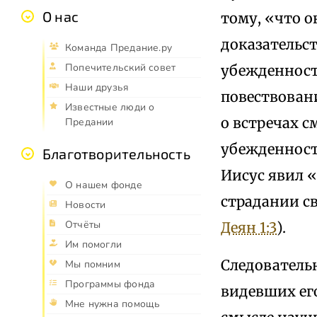
О нас
тому, «что о
доказательст
Команда Предание.ру
Попечительский совет
убежденност
Наши друзья
повествован
Известные люди о
о встречах с
Предании
убежденност
Благотворительность
Иисус явил «
О нашем фонде
страдании св
Новости
Отчёты
Деян 1:3
).
Им помогли
Следователь
Мы помним
Программы фонда
видевших его
Мне нужна помощь