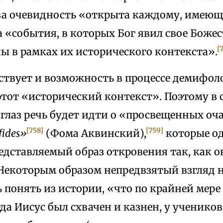
ва очевидность «открыта каждому, имеюще
а «события, в которых Бог явил свое Боже
[
ы в рамках их исторического контекста».
ствует и возможность в процессе демифол
тот «исторический контекст». Поэтому в 
лаз речь будет идти о «просвещенных оча
[758]
[759]
fides»
(Фома Аквинский),
которые од
едставляемый образ откровения так, как о
екоторым образом непредвзятый взгляд н
 понять из истории, «что по крайней мере
да Иисус был схвачен и казнен, у учеников