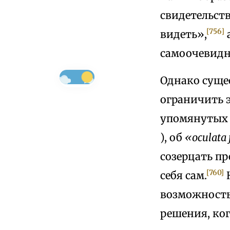
свидетельст
[756]
видеть»,
самоочевидн
Однако суще
ограничить э
упомянутых г
), об
«oculata 
созерцать пр
[760]
себя сам.
Н
возможность
решения, ког