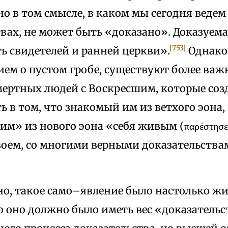
но в том смысле, в каком мы сегодня ведем
вах, не может быть «доказано». Доказуем
[753]
ь свидетелей и ранней церкви».
Однако,
ием о пустом гробе, существуют более ва
мертных людей с Воскресшим, которые соз
ь в том, что знакомый им из ветхого эона
им» из нового эона «себя живым (παρέστησεν 
оем, со многими верными доказательствами 
но, такое само–явление было настолько жи
 оно должно было иметь вес «доказательст