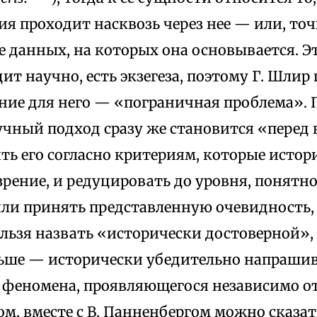
ия проходит насквозь через нее — или, точ
 данных, на которых она основывается. Эт
ит научно, есть экзегеза, поэтому Г. Шлир 
ние для него — «пограничная проблема». 
учный подход сразу же становится «перед
ь его согласно критериям, которые истор
рение, и редуцировать до уровня, понятно
или принять представленную очевидность,
льзя назвать «исторически достоверной»,
ьше — исторически убедительно напраши
 феномена, проявляющегося независимо от 
м, вместе с В. Панненбергом можно сказат