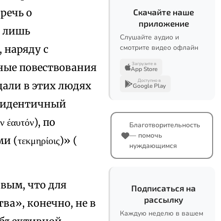
 речь о
Скачайте наше
приложение
а лишь
Слушайте аудио и
 наряду с
смотрите видео офлайн
Загрузите в
жные повествования
App Store
Доступно в
дали в этих людях
Google Play
, идентичный
έαυτόν), по
Благотворительность
— помочь
(τεκμηρίοις)» (
нуждающимся
вым, что для
Подписаться на
рассылку
ва», конечно, не в
Каждую неделю в вашем