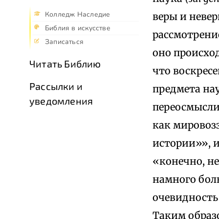
Колледж Наследие
веры и невер
Библия в искусстве
рассмотрение
Записаться
оно происход
Читать Библию
что воскресе
Рассылки и
предмета на
уведомления
переосмыслит
как мировозз
истории»», 
«конечно, не
намного бол
очевидность
Таким образо