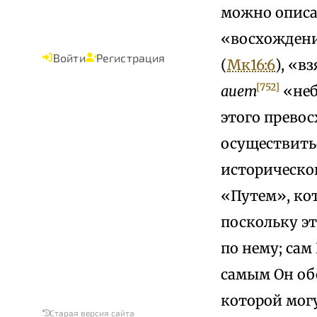
можно описа
«восхождени
Войти
Регистрация
(
Мк16:6
), «в
[752]
auem
«неб
этого прево
осуществить
историческо
«Путем», кот
поскольку эт
по нему; сам
самым Он об
которой мог
Старая версия сайта