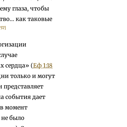
му глаза, чтобы
ство… как таковые
757]
огизации
случае
х сердца» (
Еф 1:18
ни только и могут
н представляет
а события дает
 в момент
 не было