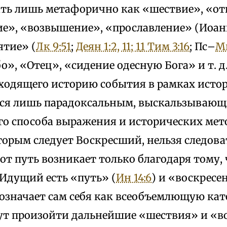
ть лишь метафорично как «шествие», «от
е», «возвышение», «прославление» (Иоан
зятие» (
Лк 9:51
;
Деян 1:2, 11; 1
1 Тим 3:16
; Пс–
Мк
о», «Отец», «сидение одесную Бога» и т. д
сходящего историю события в рамках исто
ся лишь парадоксальным, выскальзывающ
го способа выражения и исторических мет
орым следует Воскресший, нельзя следова
от путь возникает только благодаря тому, 
 Идущий есть «путь» (
Ин 14:6
) и «воскресе
означает сам себя как всеобъемлющую кат
ут произойти дальнейшие «шествия» и «в