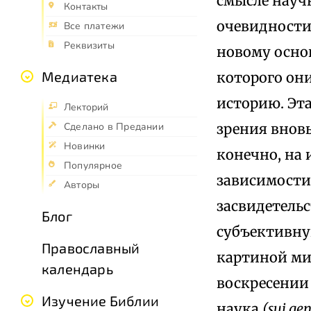
смысле науч
Контакты
очевидности
Все платежи
Реквизиты
новому основ
Медиатека
которого он
историю. Эт
Лекторий
зрения внов
Сделано в Предании
Новинки
конечно, на 
Популярное
зависимости 
Авторы
засвидетель
Блог
субъективну
Православный
картиной мир
календарь
воскресении 
Изучение Библии
наука
(sui gen