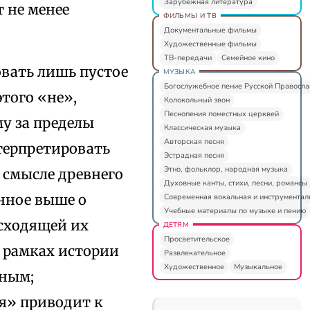
Зарубежная литература
т не менее
ФИЛЬМЫ И ТВ
Документальные фильмы
Художественные фильмы
ТВ-передачи
Семейное кино
овать лишь пустое
МУЗЫКА
Богослужебное пение Русской Правосл
 этого «не»,
Колокольный звон
Песнопения поместных церквей
у за пределы
Классическая музыка
Авторская песня
терпретировать
Эстрадная песня
Этно, фольклор, народная музыка
 смысле древнего
Духовные канты, стихи, песни, романсы
анное выше о
Современная вокальная и инструментал
Учебные материалы по музыке и пению
сходящей их
ДЕТЯМ
Просветительское
В рамках истории
Развлекательное
Художественное
Музыкальное
чным;
я» приводит к