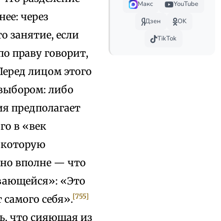
Макс
YouTube
нее: через
Дзен
OK
о занятие, если
TikTok
по праву говорит,
Перед лицом этого
 выбором: либо
ия предполагает
го в «век
 которую
 но вполне — что
вающейся»: «Это
[755]
самого себя».
ь, что сияющая из