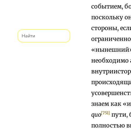
событием, б
поскольку он
стороны, ес
ограниченно
«нынешний»,
необходимо а
внутриистор
происходящи
усовершенст
знаем как «
[751]
quo
пути, 
полностью в