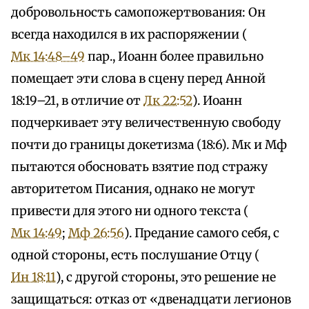
добровольность самопожертвования: Он
всегда находился в их распоряжении (
Мк 14:48–49
пар., Иоанн более правильно
помещает эти слова в сцену перед Анной
18:19–21, в отличие от
Лк 22:52
). Иоанн
подчеркивает эту величественную свободу
почти до границы докетизма (18:6). Мк и Мф
пытаются обосновать взятие под стражу
авторитетом Писания, однако не могут
привести для этого ни одного текста (
Мк 14:49
;
Мф 26:56
). Предание самого себя, с
одной стороны, есть послушание Отцу (
Ин 18:11
), с другой стороны, это решение не
защищаться: отказ от «двенадцати легионов