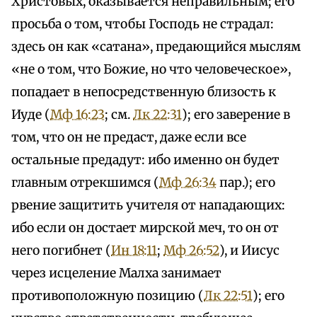
Христовых, оказывается неправильным; его
просьба о том, чтобы Господь не страдал:
здесь он как «сатана», предающийся мыслям
«не о том, что Божие, но что человеческое»,
попадает в непосредственную близость к
Иуде (
Мф 16:23
; см.
Лк 22:31
); его заверение в
том, что он не предаст, даже если все
остальные предадут: ибо именно он будет
главным отрекшимся (
Мф 26:34
пар.); его
рвение защитить учителя от нападающих:
ибо если он достает мирской меч, то он от
него погибнет (
Ин 18:11
;
Мф 26:52
), и Иисус
через исцеление Малха занимает
противоположную позицию (
Лк 22:51
); его