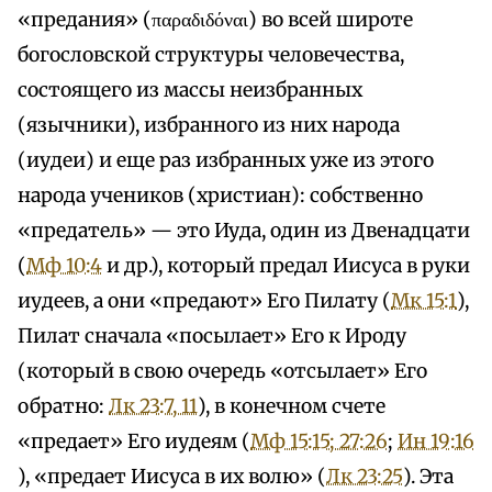
«предания» (παραδιδόναι) во всей широте
богословской структуры человечества,
состоящего из массы неизбранных
(язычники), избранного из них народа
(иудеи) и еще раз избранных уже из этого
народа учеников (христиан): собственно
«предатель» — это Иуда, один из Двенадцати
(
Мф 10:4
и др.), который предал Иисуса в руки
иудеев, а они «предают» Его Пилату (
Мк 15:1
),
Пилат сначала «посылает» Его к Ироду
(который в свою очередь «отсылает» Его
обратно:
Лк 23:7, 11
), в конечном счете
«предает» Его иудеям (
Мф 15:15; 27:26
;
Ин 19:16
), «предает Иисуса в их волю» (
Лк 23:25
). Эта