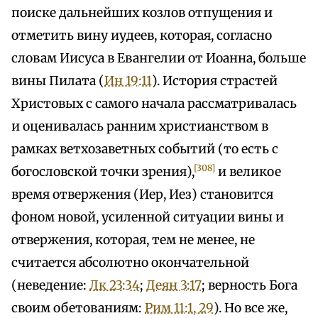
поиске дальнейших козлов отпущения и
отметить вину иудеев, которая, согласно
словам Иисуса в Евангелии от Иоанна, больше
вины Пилата (
Ин 19:11
). История страстей
Христовых с самого начала рассматривалась
и оценивалась ранним христианством в
рамках ветхозаветных событий (то есть с
[308]
богословской точки зрения),
и великое
время отвержения (Иер, Иез) становится
фоном новой, усиленной ситуации вины и
отвержения, которая, тем не менее, не
считается абсолютно окончательной
(неведение:
Лк 23:34
;
Деян 3:17
; верность Бога
своим обетованиям:
Рим 11:1, 29
). Но все же,