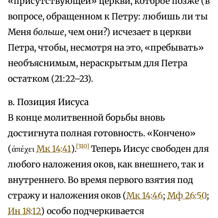
«присутствующей» церкви, которое позже (в
вопросе, обращенном к Петру: любишь ли ты
Меня
больше
, чем они?) исчезает в церкви
Петра, чтобы, несмотря на это, «пребывать»
необъяснимым, нераскрытым для Петра
остатком (21:22–23).
в. Позиция Иисуса
В конце молитвенной борьбы вновь
достигнута полная готовность. «Кончено»
[310]
(άπέχει
Мк 14:41
).
Теперь Иисус свободен для
любого наложения оков, как внешнего, так и
внутреннего. Во время первого взятия под
стражу и наложения оков (
Мк 14:46
;
Мф 26:50
;
Ин 18:12
) особо подчеркивается