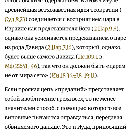
богословским содержанием. В этом титуле
древнейшая ветхозаветная идея теократии (
Суд 8:23
) соединяется с восприятием царя в
Израиле как представителя Бога (
2 Пар 9:8
),
однако она усиливается предсказанием о царе
из рода Давида (
2 Цар 7:16
), который, однако,
будет выше самого Давида (
Пс 109:1
в
Мф 22:41–46
), так что он должен быть «царем
не от мира сего» (
Ин 18:36–38; 19:11
).
Если троякая цепь «преданий» представляет
собой изобличение греха всех, то не менее
значителен способ, с помощью которого все
виновные пытаются оправдаться, передавая
обвиняемого дальше. Это и Иуда, приносящий