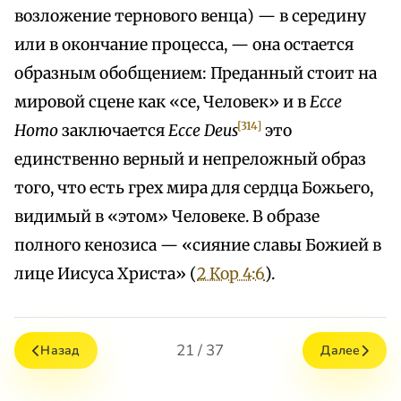
возложение тернового венца) — в середину
или в окончание процесса, — она остается
образным обобщением: Преданный стоит на
мировой сцене как «се, Человек» и в
Ессе
[314]
Homo
заключается
Ессе Deus
это
единственно верный и непреложный образ
того, что есть грех мира для сердца Божьего,
видимый в «этом» Человеке. В образе
полного кенозиса — «сияние славы Божией в
лице Иисуса Христа» (
2 Кор 4:6
).
21 / 37
Назад
Далее