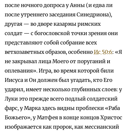
после ночного допроса у Анны (и едва ли
после утреннего заседания Синедриона),
другая — во дворе казармы римских
солдат — с богословской точки зрения они
представляют собой собрание всех
ветхозаветных образов, особенно
Ис 50:6
: «Я
не закрывал лица Моего от поруганий и
оплевания». Игра, во время которой били
Иисуса и Он должен был угадать, кто Его
ударил, имеет несколько глубинных слоев: у
Луки это прежде всего подлый солдатский
фарс, у Марка здесь видны проблески «Раба
Божьего», у Матфея в конце концов Христос
изображается как пророк, как мессианский