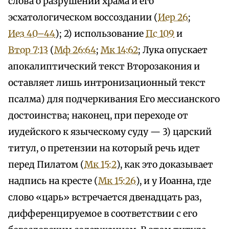
слова о разрушении храма и его
эсхатологическом воссоздании (
Иер 26
;
Иез 40–44
); 2) использование
Пс 109
и
Втор 7:13
(
Мф 26:64
;
Мк 14:62
; Лука опускает
апокалиптический текст Второзакония и
оставляет лишь интронизационный текст
псалма) для подчеркивания Его мессианского
достоинства; наконец, при переходе от
иудейского к языческому суду — 3) царский
титул, о претензии на который речь идет
перед Пилатом (
Мк 15:2
), как это доказывает
надпись на кресте (
Мк 15:26
), и у Иоанна, где
слово «царь» встречается двенадцать раз,
дифференцируемое в соответствии с его