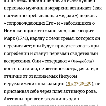
лишь невольное лишение. За исчезнувшей
церковью мужчин и иерархии возникает (как
постоянно пребывающая «вдали») церковь
«сопровождающих Его» и «заботящихся о
Нем» женщин: это «многие», как говорит
Марк (15:41), наряду с теми тремя, которых он
перечисляет; они будут присутствовать при
погребении и станут первыми свидетелями
воскресения. Они «созерцают» (θεωρούσαι)
контеплативно, не активно сострадая или, в
отличие от отклоняемых Иисусом
иерусалимских плакальщиц (
Лк 23:28–29
), не
присваивая себе через плач активную роль.
Активны при всем этом лишь один