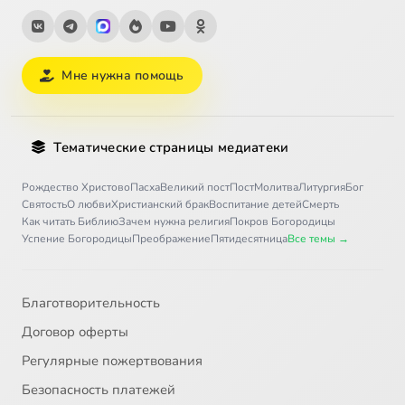
Мне нужна помощь
Тематические страницы медиатеки
Рождество Христово
Пасха
Великий пост
Пост
Молитва
Литургия
Бог
Святость
О любви
Христианский брак
Воспитание детей
Смерть
Как читать Библию
Зачем нужна религия
Покров Богородицы
Успение Богородицы
Преображение
Пятидесятница
Все темы →
Благотворительность
Договор оферты
Регулярные пожертвования
Безопасность платежей