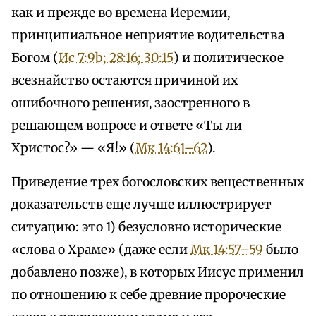
как и прежде во времена Иеремии,
принципиальное неприятие водительства
Богом (
Ис 7:9b; 28:16; 30:15
) и политическое
всезнайство остаются причиной их
ошибочного решения, заостренного в
решающем вопросе и ответе «Ты ли
Христос?» — «Я!» (
Мк 14:61–62
).
Приведение трех богословских вещественных
доказательств еще лучше иллюстрирует
ситуацию: это 1) безусловно исторические
«слова о Храме» (даже если
Мк 14:57–59
было
добавлено позже), в которых Иисус применил
по отношению к себе древние пророческие