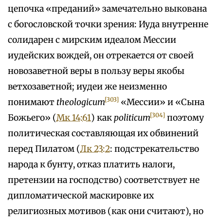
цепочка «преданий» замечательно выкована
с богословской точки зрения: Иуда внутренне
солидарен с мирским идеалом Мессии
иудейских вождей, он отрекается от своей
новозаветной веры в пользу веры якобы
ветхозаветной; иудеи же неизменно
[303]
понимают
theologicum
«Мессии» и «Сына
[304]
Божьего» (
Мк 14:61
) как
politicum
поэтому
политическая составляющая их обвинений
перед Пилатом (
Лк 23:2
: подстрекательство
народа к бунту, отказ платить налоги,
претензии на господство) соответствует не
дипломатической маскировке их
религиозных мотивов (как они считают), но