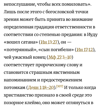
непослушание, чтобы всех помиловать».
Лишь после этого с богословской точки
зрения может быть принята во внимание
определенная градация ответственности в
соответствии со степенью предания: в Иуду
«вошел сатана» (
Ин 13:27
), он —
«потерянный», «сын погибели» (
Ин 17:12
),
чей ужасный конец (
Мф 27:3–10
)
соответствует пророческому слову и
становится страшным явственным
напоминанием и предостережением
[307]
потомкам (
Деян 1:18–20
).
И только когда
христианство признало в своей среде это
позорное клеймо, оно может оглянуться в