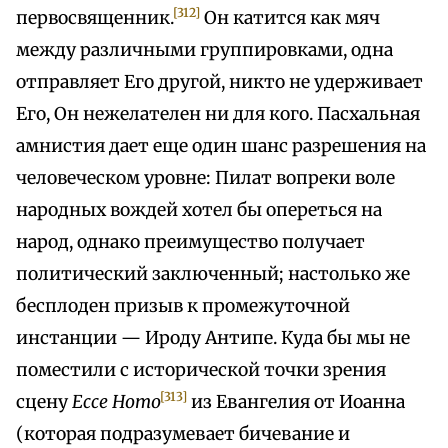
[312]
первосвященник.
Он катится как мяч
между различными группировками, одна
отправляет Его другой, никто не удерживает
Его, Он нежелателен ни для кого. Пасхальная
амнистия дает еще один шанс разрешения на
человеческом уровне: Пилат вопреки воле
народных вождей хотел бы опереться на
народ, однако преимущество получает
политический заключенный; настолько же
бесплоден призыв к промежуточной
инстанции — Ироду Антипе. Куда бы мы не
поместили с исторической точки зрения
[313]
сцену
Ессе Ното
из Евангелия от Иоанна
(которая подразумевает бичевание и