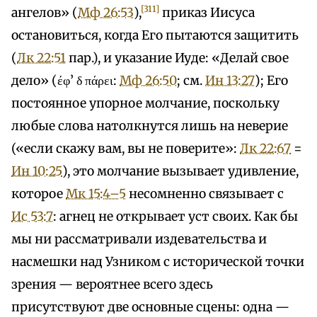
[311]
ангелов» (
Мф 26:53
),
приказ Иисуса
остановиться, когда Его пытаются защитить
(
Лк 22:51
пар.), и указание Иуде: «Делай свое
дело» (έφ’ δ πάρει:
Мф 26:50
; см.
Ин 13:27
); Его
постоянное упорное молчание, поскольку
любые слова натолкнутся лишь на неверие
(«если скажу вам, вы не поверите»:
Лк 22:67
=
Ин 10:25
), это молчание вызывает удивление,
которое
Мк 15:4–5
несомненно связывает с
Ис 53:7
: агнец не открывает уст своих. Как бы
мы ни рассматривали издевательства и
насмешки над Узником с исторической точки
зрения — вероятнее всего здесь
присутствуют две основные сцены: одна —