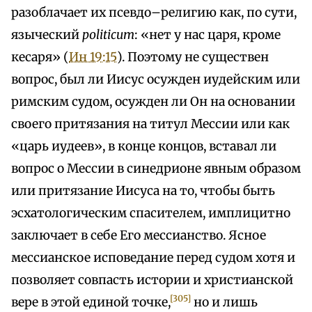
разоблачает их псевдо–религию как, по сути,
языческий
politicum
: «нет у нас царя, кроме
кесаря» (
Ин 19:15
). Поэтому не существен
вопрос, был ли Иисус осужден иудейским или
римским судом, осужден ли Он на основании
своего притязания на титул Мессии или как
«царь иудеев», в конце концов, вставал ли
вопрос о Мессии в синедрионе явным образом
или притязание Иисуса на то, чтобы быть
эсхатологическим спасителем, имплицитно
заключает в себе Его мессианство. Ясное
мессианское исповедание перед судом хотя и
позволяет совпасть истории и христианской
[305]
вере в этой единой точке,
но и лишь