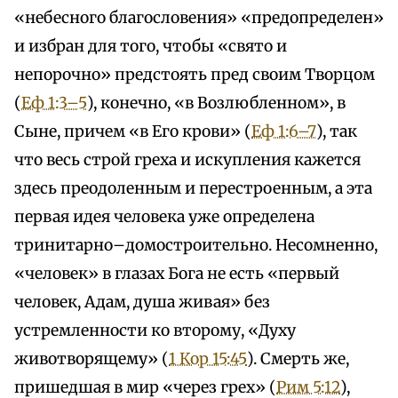
«небесного благословения» «предопределен»
и избран для того, чтобы «свято и
непорочно» предстоять пред своим Творцом
(
Еф 1:3–5
), конечно, «в Возлюбленном», в
Сыне, причем «в Его крови» (
Еф 1:6–7
), так
что весь строй греха и искупления кажется
здесь преодоленным и перестроенным, а эта
первая идея человека уже определена
тринитарно–домостроительно. Несомненно,
«человек» в глазах Бога не есть «первый
человек, Адам, душа живая» без
устремленности ко второму, «Духу
животворящему» (
1 Кор 15:45
). Смерть же,
пришедшая в мир «через грех» (
Рим 5:12
),