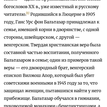
богословов XX в., уже известный и русскому
[1]
читателю.
Родившийся в Люцерне в 1905
году, Ганс Урс фон Бальтазар принадлежал к
семье, имевшей корни в дворянстве, с одной
стороны, швейцарском, с другой —
венгерском. Твердая христианская вера была
составной частью воспитания, полученного
Бальтазаром в семье; один из примеров такой
веры — его двоюродный брат, венгерский
епископ Вилмош Апор, который был убит
советскими военными в 1945 году за то, что
защищал женщин, пытавшихся найти у него
прибежище. Бальтазар обучался в гимназии,
руководимой монахами–бенедиктинцами, а