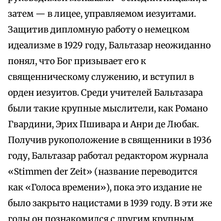
затем — в лицее, управляемом иезуитами.
Защитив дипломную работу о немецком
идеализме в 1929 году, Бальтазар неожиданно
понял, что Бог призывает его к
священническому служению, и вступил в
орден иезуитов. Среди учителей Бальтазара
были такие крупные мыслители, как Романо
Гвардини, Эрих Пшивара и Анри де Любак.
Получив рукоположение в священники в 1936
году, Бальтазар работал редактором журнала
«Stimmen der Zeit» (название переводится
как «Голоса времени»), пока это издание не
было закрыто нацистами в 1939 году. В эти же
годы он познакомился с другим крупным