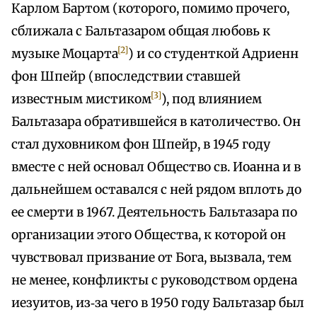
Карлом Бартом (которого, помимо прочего,
сближала с Бальтазаром общая любовь к
[2]
музыке Моцарта
) и со студенткой Адриенн
фон Шпейр (впоследствии ставшей
[3]
известным мистиком
), под влиянием
Бальтазара обратившейся в католичество. Он
стал духовником фон Шпейр, в 1945 году
вместе с ней основал Общество св. Иоанна и в
дальнейшем оставался с ней рядом вплоть до
ее смерти в 1967. Деятельность Бальтазара по
организации этого Общества, к которой он
чувствовал призвание от Бога, вызвала, тем
не менее, конфликты с руководством ордена
иезуитов, из‑за чего в 1950 году Бальтазар был