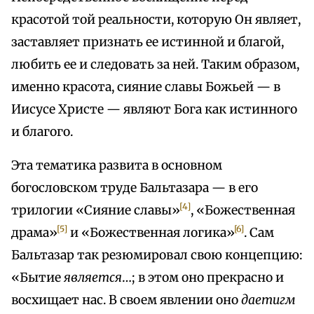
красотой той реальности, которую Он являет,
заставляет признать ее истинной и благой,
любить ее и следовать за ней. Таким образом,
именно красота, сияние славы Божьей — в
Иисусе Христе — являют Бога как истинного
и благого.
Эта тематика развита в основном
богословском труде Бальтазара — в его
[4]
трилогии «Сияние славы»
, «Божественная
[5]
[6]
драма»
и «Божественная логика»
. Сам
Бальтазар так резюмировал свою концепцию:
«Бытие
является
…; в этом оно прекрасно и
восхищает нас. В своем явлении оно
даетигм