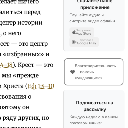
Скачайте наше
елает ничего
приложение
валиться перед
Слушайте аудио и
смотрите видео офлайн
 центр истории
Загрузите в
 о него
App Store
Доступно в
рест — это центр
Google Play
ии «избранных» и
14–18
). Крест — это
Благотворительность
— помочь
у мы «прежде
нуждающимся
 Христа (
Еф 1:4–10
твования о
Подписаться на
поэтому он
рассылку
 ряду других, но
Каждую неделю в вашем
почтовом ящике: