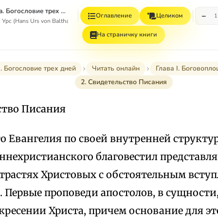
Пасхальная тайна. Богословие трех дней
−
Оглавление
Целиком
1
Урс (Hans Urs von Balthasar)
На страничку книги
. Богословие трех дней
Читать онлайн
Глава I. Боговопл
2. Свидетельство Писания
ство Писания
то Евангелия по своей внутренней структу
аннехристианского благовестил представл
страстях Христовых с обстоятельным всту
). Первые проповеди апостолов, в сущности,
кресении Христа, причем основание для эт