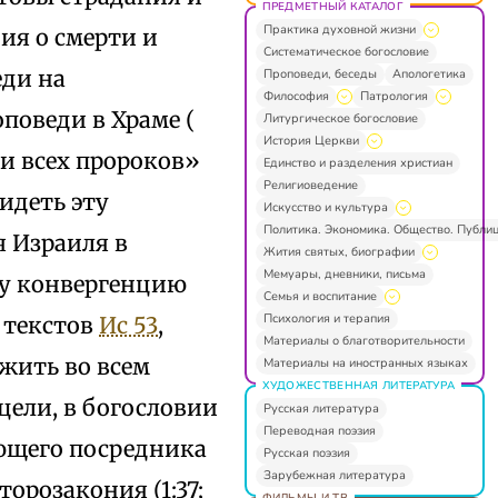
ПРЕДМЕТНЫЙ КАТАЛОГ
Практика духовной жизни
ия о смерти и
Систематическое богословие
еди на
Проповеди, беседы
Апологетика
Философия
Патрология
роповеди в Храме (
Литургическое богословие
История Церкви
и всех пророков»
Единство и разделения христиан
Религиоведение
идеть эту
Искусство и культура
Политика. Экономика. Общество. Публи
 Израиля в
Жития святых, биографии
Мемуары, дневники, письма
ту конвергенцию
Семья и воспитание
Психология и терапия
 текстов
Ис 53
,
Материалы о благотворительности
ужить во всем
Материалы на иностранных языках
ХУДОЖЕСТВЕННАЯ ЛИТЕРАТУРА
цели, в богословии
Русская литература
Переводная поэзия
ающего посредника
Русская поэзия
Зарубежная литература
орозакония (1:37;
ФИЛЬМЫ И ТВ