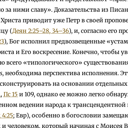
 за ними славу». Доказательства из Писан
Христа приводит уже Петр в своей пропов
цу (
Деян 2:25–28, 34–36
), и, согласно его п
23
), Бог исполнил предвозвещенные «устам
иста и Его воскресение. Конечно, чтобы ув
ю всего «типологического» существования
s
, необходима перспектива исполнения. Э
сконструировать на основании отдельных
1
,
Пс 15
и 109, однако ее можно легко обнар
енном ведении народа к трансцендентной 
 4:25
; Евр), особенно в богословии замещ
и человеком, который начиная с Моисея Вт