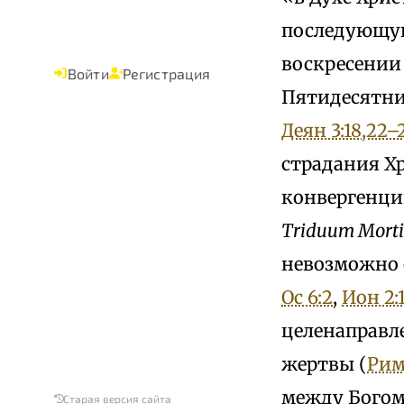
последующую
воскресении 
Войти
Регистрация
Пятидесятни
Деян 3:18,22–
страдания Хр
конвергенци
Triduum Morti
невозможно 
Ос 6:2
,
Ион 2:
целенаправл
жертвы (
Рим
между Богом 
Старая версия сайта