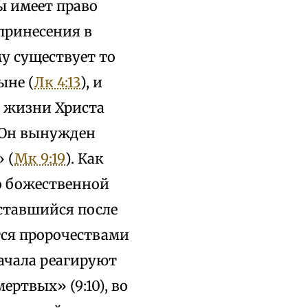
бы имеет право
принесения в
му существует то
ыне (
Лк 4:13
), и
й жизни Христа
м Он вынужден
 (
Мк 9:19
). Как
о божественной
оставшийся после
тся пророчествами
начала реагируют
ертвых» (9:10), во