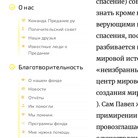
спасение) со
О нас
знать кроме 
Команда Предание.ру
верующими н
Попечительский совет
спасения, по
Наши друзья
разбивается 
Известные люди о
Предании
мировой ист
Благотворительность
«неизбранных
центр миров
О нашем фонде
Новости
создания ми
Отчёты
). Сам Павел
Им помогли
примирении Б
Мы помним
Программы фонда
провозглашае
Мне нужна помощь