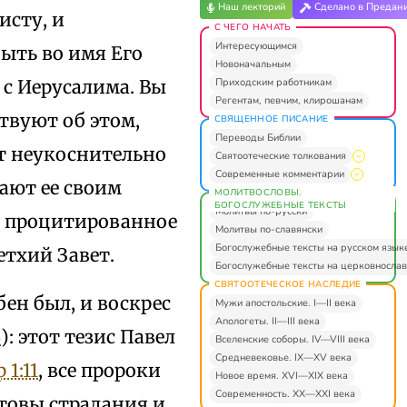
Наш лекторий
Сделано в Предан
исту, и
С ЧЕГО НАЧАТЬ
Интересующимся
быть во имя Его
Новоначальным
Приходским работникам
 с Иерусалима. Вы
Регентам, певчим, клирошанам
твуют об этом,
СВЯЩЕННОЕ ПИСАНИЕ
Переводы Библии
т неукоснительно
Святоотеческие толкования
Современные комментарии
ают ее своим
МОЛИТВОСЛОВЫ.
БОГОСЛУЖЕБНЫЕ ТЕКСТЫ
Молитвы по-русски
то процитированное
Молитвы по-славянски
Богослужебные тексты на русском язык
етхий Завет.
Богослужебные тексты на церковнослав
СВЯТООТЕЧЕСКОЕ НАСЛЕДИЕ
бен был, и воскрес
Мужи апостольские. I—II века
Апологеты. II—III века
3
): этот тезис Павел
Вселенские соборы. IV—VIII века
Средневековье. IX—XV века
 1:11
, все пророки
Новое время. XVI—XIX века
Современность. XX—XXI века
товы страдания и