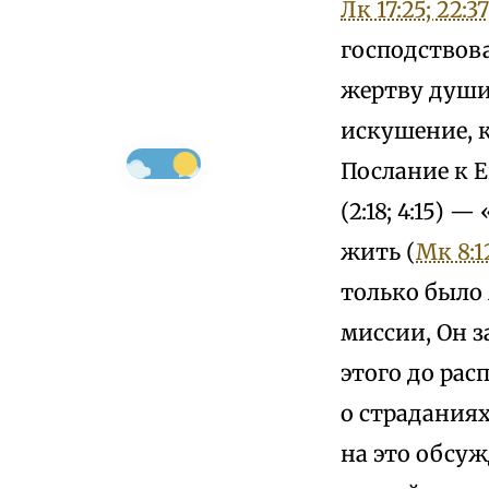
Лк 17:25; 22:37
господствова
жертву души
искушение, к
Послание к Е
(2:18; 4:15)
жить (
Мк 8:1
только было
миссии, Он з
этого до ра
о страданиях
на это обсуж