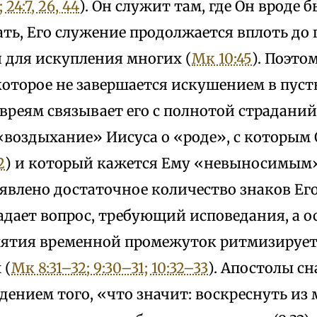
; 24:7, 26, 44
). Он служит там, где Он вроде 
ть, Его служение продолжается вплоть до 
 для искупления многих (
Мк 10:45
). Поэто
оторое не завершается искушением в пуст
вреям связывает его с полнотой страдани
 — «воздыхание» Иисуса о «роде», с которы
2
) и который кажется Ему «невыносимым»
 явлено достаточное количество знаков Ег
адает вопрос, требующий исповедания, а 
спятия временной промежуток ритмизируе
 (
Мк 8:31–32; 9:30–31; 10:32–33
). Апостолы с
дением того, «что значит: воскреснуть из м