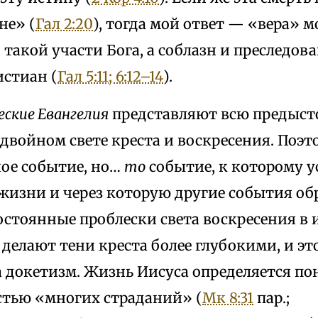
не» (
Гал 2:20
), тогда мой ответ — «вера» 
такой участи Бога, а соблазн и преследов
истиан (
Гал 5:11; 6:12–14
).
ские Евангелия
представляют всю предыст
двойном свете креста и воскресения. Поэто
ое событие, но…
то
событие, к которому у
 жизни и через которую другие события об
стоянные проблески света воскресения в
делают тени креста более глубокими, и это
 докетизм. Жизнь Иисуса определяется пон
тью «многих страданий» (
Мк 8:31
пар.;