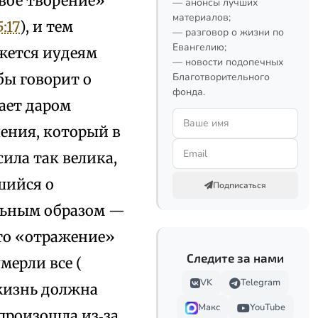
вое творение»
— анонсы лучших
материалов;
5:17
), и тем
— разговор о жизни по
Евангелию;
жется иудеям
— новости подопечных
бы говорит о
Благотворительного
фонда.
дает даром
ления, который в
 сила так велика,
шийся о
Подписаться
альным образом —
это «отражение»
Следите за нами
мерли все (
VK
Telegram
 жизнь должна
Макс
YouTube
 произошла из‑за