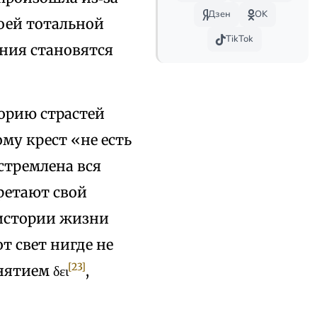
Дзен
OK
моей тотальной
TikTok
ания становятся
орию страстей
му крест «не есть
стремлена вся
ретают свой
 истории жизни
т свет нигде не
[23]
ятием δει
,