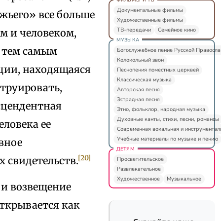
Документальные фильмы
ожьего» все больше
Художественные фильмы
ТВ-передачи
Семейное кино
м и человеком,
МУЗЫКА
и тем самым
Богослужебное пение Русской Правосл
Колокольный звон
нции, находящаяся
Песнопения поместных церквей
Классическая музыка
струировать,
Авторская песня
Эстрадная песня
нсцендентная
Этно, фольклор, народная музыка
Духовные канты, стихи, песни, романсы
еловека ее
Современная вокальная и инструментал
Учебные материалы по музыке и пению
вное
ДЕТЯМ
[20]
 свидетельств.
Просветительское
Развлекательное
Художественное
Музыкальное
 и возвещение
открывается как