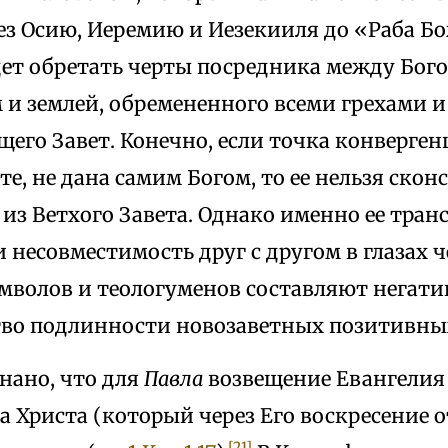
через Осию, Иеремию и Иезекииля до «Раба Б
дет обретать черты посредника между Бого
 и землей, обремененного всеми грехами 
его Завет. Конечно, если точка конверге
те, не дана самим Богом, то ее нельзя скон
из Ветхого Завета. Однако именно ее тра
 несовместимость друг с другом в глазах ч
мволов и теологуменов составляют негати
тво подлинности новозаветных позитивных
нано, что для
Павла
возвещение Евангелия
а Христа (который через Его воскресение 
[21]