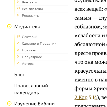
осуществлен
Контакты
всех вещей: 
Все платежи
Реквизиты
самым — глу
Медиатека
соблазном, 
«слабости и 
Лекторий
абсолютной с
Сделано в Предании
Новинки
кресте проя
Популярное
что она мож
Авторы
краеугольны
Блог
именно в па
Православный
формы Христа
календарь
2 Кор 5:14
), 
Изучение Библии
представить 