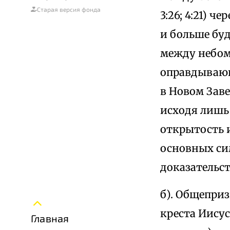
Старая версия фонда
3:26; 4:21) 
и больше бу
между небом
оправдывающ
в Новом Заве
исходя лишь 
открытость и
основных си
доказательс
б). Общеприз
креста Иисус
Главная