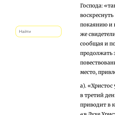
Господа: «та
воскреснуть 
покаянию и п
же свидетели
сообщая и п
продолжать 
повествовани
место, привл
а). «Христос
в третий ден
приводит в к
«в Духе Хри