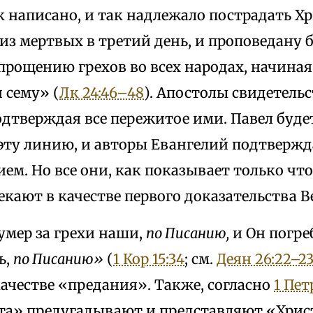
к написано, и так надлежало пострадать Хр
из мертвых в третий день, и проповедану 
рощению грехов во всех народах, начиная
 сему» (
Лк 24:46–48
). Апостолы свидетельс
одтверждая все пережитое ими. Павел буде
эту линию, и авторы Евангелий подтвержд
ем. Но все они, как показывает только ч
екают в качестве первого доказательства В
 умер за грехи наши,
по Писанию,
и Он погре
ь,
по Писанию»
(
1 Кор 15:34
; см.
Деян 26:22–2
ачестве «предания». Также, согласно
1 Петр
ста» предугадывают и представляют «Хрис