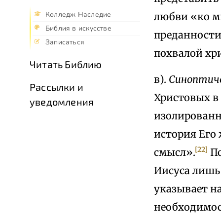
Колледж Наследие
любви «ко м
Библия в искусстве
преданности 
Записаться
похвалой хр
Читать Библию
в).
Синоптиче
Рассылки и
Христовых в 
уведомления
изолированн
история Его
[22]
смысл».
По
Иисуса лишь 
указывает на
необходимос