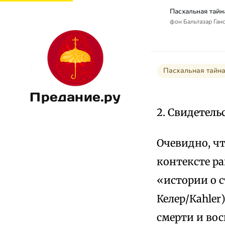
фон Бальтазар Ганс 
Пасхальная тайна
Предание.ру
2. Свидетель
Очевидно, ч
контексте р
«истории о 
Келер/Каhler
смерти и вос