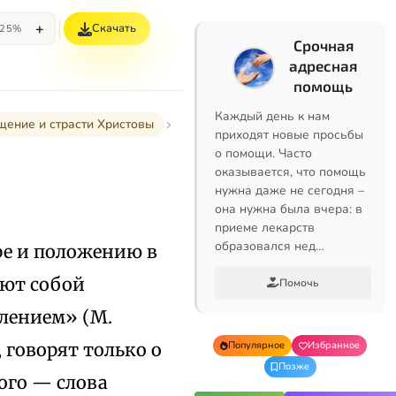
+
Скачать
25%
Срочная
адресная
помощь
Каждый день к нам
ощение и страсти Христовы
приходят новые просьбы
о помощи. Часто
оказывается, что помощь
нужна даже не сегодня –
она нужна была вчера: в
приеме лекарств
образовался нед…
ре и положению в
яют собой
Помочь
плением» (М.
 говорят только о
Популярное
Избранное
Позже
ого — слова