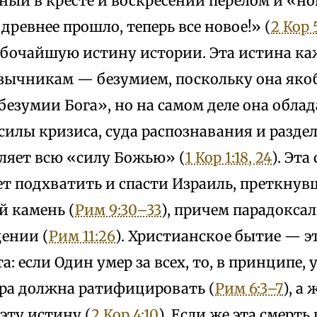
ный в кресте и воскресении перелом и «но
«древнее прошло, теперь все новое!» (
2 Кор 
бочайшую истину истории. Эта истина ка
язычникам — безумием, поскольку она яко
безумии Бога», но на самом деле она обла
илы кризиса, суда распознавания и разде
вляет всю «силу Божью» (
1 Кор 1:18, 24
). Эта
ет подхватить и спасти Израиль, преткнув
й камень (
Рим 9:30–33
), причем парадокс
дении (
Рим 11:26
). Христианское бытие — 
: если Один умер за всех, то, в принципе, у
вера должна ратифицировать (
Рим 6:3–7
), а
эту истину (
2 Кор 4:10
). Если же эта смерть