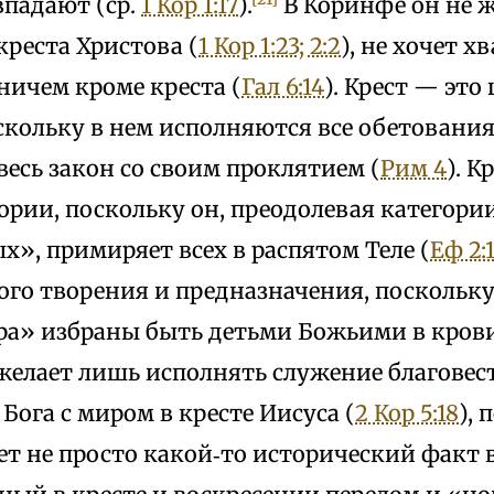
впадают (ср.
1 Кор 1:17
).
В Коринфе он не ж
креста Христова (
1 Кор 1:23; 2:2
), не хочет х
ичем кроме креста (
Гал 6:14
). Крест — это
скольку в нем исполняются все обетования,
весь закон со своим проклятием (
Рим 4
). К
ории, поскольку он, преодолевая категор
», примиряет всех в распятом Теле (
Еф 2:
ого творения и предназначения, поскольк
ра» избраны быть детьми Божьими в крови
 желает лишь исполнять служение благовес
ога с миром в кресте Иисуса (
2 Кор 5:18
), 
т не просто какой‑то исторический факт в