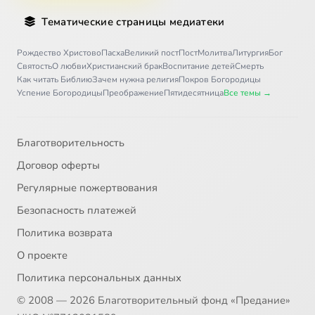
Тематические страницы медиатеки
Рождество Христово
Пасха
Великий пост
Пост
Молитва
Литургия
Бог
Святость
О любви
Христианский брак
Воспитание детей
Смерть
Как читать Библию
Зачем нужна религия
Покров Богородицы
Успение Богородицы
Преображение
Пятидесятница
Все темы →
Благотворительность
Договор оферты
Регулярные пожертвования
Безопасность платежей
Политика возврата
О проекте
Политика персональных данных
© 2008 — 2026 Благотворительный фонд «Предание»