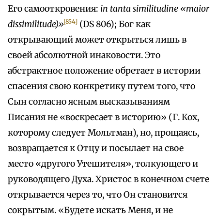
Его самооткровения:
in tanta similitudine «maior
[854]
dissimilitude)»
(DS 806); Бог как
открывающий может открыться лишь в
своей абсолютной инаковости. Это
абстрактное положение обретает в истории
спасения свою конкретику путем того, что
Сын согласно ясным высказываниям
Писания не «воскресает в историю» (Г. Кох,
которому следует Мольтман), но, прощаясь,
возвращается к Отцу и посылает на свое
место «другого Утешителя», толкующего и
руководящего Духа. Христос в конечном счете
открывается через то, что Он становится
сокрытым. «Будете искать Меня, и не