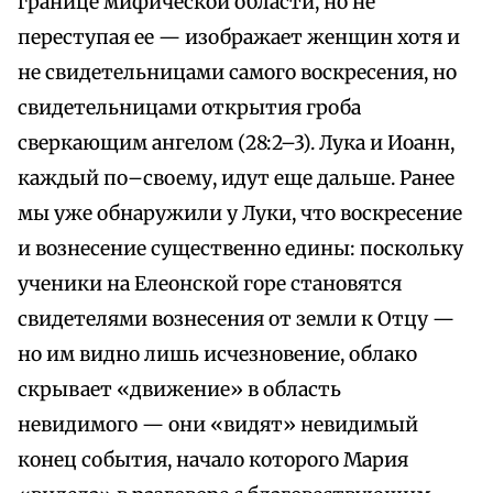
границе мифической области, но не
переступая ее — изображает женщин хотя и
не свидетельницами самого воскресения, но
свидетельницами открытия гроба
сверкающим ангелом (28:2–3). Лука и Иоанн,
каждый по–своему, идут еще дальше. Ранее
мы уже обнаружили у Луки, что воскресение
и вознесение существенно едины: поскольку
ученики на Елеонской горе становятся
свидетелями вознесения от земли к Отцу —
но им видно лишь исчезновение, облако
скрывает «движение» в область
невидимого — они «видят» невидимый
конец события, начало которого Мария