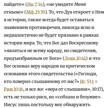
найдете» (
Ин 7:34
), «не увидите Меня
отныне» (
Мф 23:39
). То, что Дух откроет о Нем
в истории, также всегда будет оставаться
знамением противоречия, никогда ясно и
недиалектично не будет признано в рамках
истории мира. То, что Бог дал Воскресшему
«являться не всему народу, но свидетелям,
предъизбранным от Бога» (
Деян 10:41
) и что
Бог основал веру народов на критическом
основании этого свидетельства («Господи,
кто поверил слышанному от нас?»
Ис 53:1
=
Рим 10:16
, и все же: «вера от слышания», 10:17),
есть не только риск, но «соблазн и безумие».
Иисус лишь постольку мог обнаружить