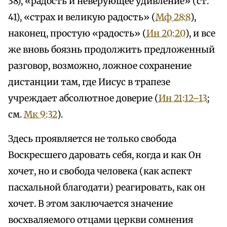
38), «радость и неверующее удивление» (ст.
41), «страх и великую радость» (
Мф 28:8
),
наконец, простую «радость» (
Ин 20:20
), и все
же вновь боязнь продолжить предложенный
разговор, возможно, ложное сохранение
дистанции там, где Иисус в трапезе
учреждает абсолютное доверие (
Ин 21:12–13
;
см.
Мк 9:32
).
Здесь проявляется не только свобода
Воскресшего даровать себя, когда и как Он
хочет, но и свобода человека (как аспект
пасхальной благодати) реагировать, как он
хочет. В этом заключается значение
восхваляемого отцами церкви сомнения