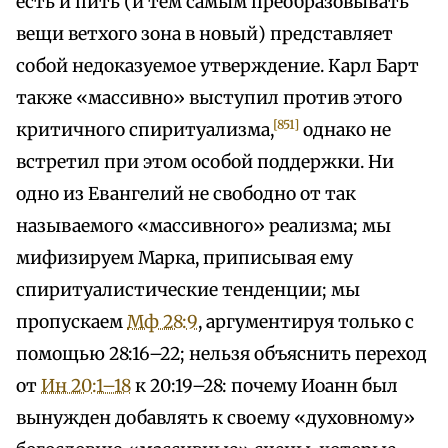
есть и пить (и тем самым преобразовывать
вещи ветхого зона в новый) представляет
собой недоказуемое утверждение. Карл Барт
также «массивно» выступил против этого
[851]
критичного спиритуализма,
однако не
встретил при этом особой поддержки. Ни
одно из Евангелий не свободно от так
называемого «массивного» реализма; мы
мифизируем Марка, приписывая ему
спиритуалистические тенденции; мы
пропускаем
Мф 28:9
, аргументируя только с
помощью 28:16–22; нельзя объяснить переход
от
Ин 20:1–18
к 20:19–28: почему Иоанн был
вынужден добавлять к своему «духовному»