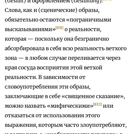
(
Gestalt
) и оформлением (
Gestaltung
).
Слова, как и (сценические) образы,
обязательно остаются «пограничными
[831]
высказываниями»
о реальности,
которая — поскольку она безгранично
абсорбировала в себя всю реальность ветхого
зона — в любом случае переливается через
края сосуда восприятия этой ветхой
реальности. В зависимости от
словоупотребления эти образы,
заключающие в себе «священное сказание»,
[832]
можно назвать «мифическими»
или
отказаться от использования этого
выражения, которым часто злоупотребляют,