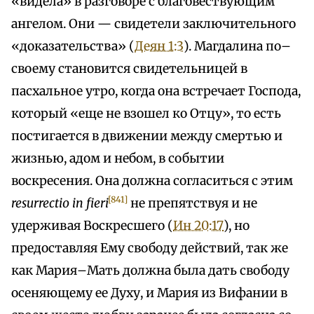
«видела» в разговоре с благовествующим
ангелом. Они — свидетели заключительного
«доказательства» (
Деян 1:3
). Магдалина по–
своему становится свидетельницей в
пасхальное утро, когда она встречает Господа,
который «еще не взошел ко Отцу», то есть
постигается в движении между смертью и
жизнью, адом и небом, в событии
воскресения. Она должна согласиться с этим
[841]
resurrectio in fieri
не препятствуя и не
удерживая Воскресшего (
Ин 20:17
), но
предоставляя Ему свободу действий, так же
как Мария–Мать должна была дать свободу
осеняющему ее Духу, и Мария из Вифании в