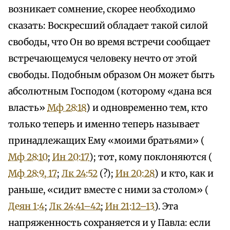
возникает сомнение, скорее необходимо
сказать: Воскресший обладает такой силой
свободы, что Он во время встречи сообщает
встречающемуся человеку нечто от этой
свободы. Подобным образом Он может быть
абсолютным Господом (которому «дана вся
власть»
Мф 28:18
) и одновременно тем, кто
только теперь и именно теперь называет
принадлежащих Ему «моими братьями» (
Мф 28:10
;
Ин 20:17
); тот, кому поклоняются (
Мф 28:9, 17
;
Лк 24:52
(?);
Ин 20:28
) и кто, как и
раньше, «сидит вместе с ними за столом» (
Деян 1:4
;
Лк 24:41–42
;
Ин 21:12–13
). Эта
напряженность сохраняется и у Павла: если