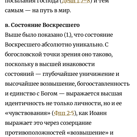
посылания Господа (
Деян 1:7–8
) и тем
самым — на путь в мир.
в. Состояние Воскресшего
Выше было показано (1.), что состояние
Воскресшего абсолютно уникально. С
богословской точки зрения оно таково,
поскольку в высшей инаковости
состояний — глубочайшее уничижение и
высочайшее возвышение, богооставленность
и единство с Богом — выражается высшая
идентичность не только личности, но и ее
«чувствования» (
Флп 2:5
), как Иоанн
выражает это через созерцание
противоположностей «возвышение» и