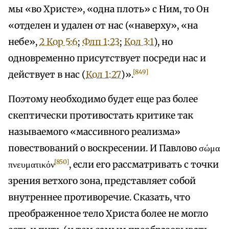
мы «во Христе», «одна плоть» с Ним, то Он
«отделен и удален от нас («наверху», «на
небе»,
2 Кор 5:6
;
Флп 1:23
;
Кол 3:1
), но
одновременно присутствует посреди нас и
[849]
действует в нас (
Кол 1:27
)».
Поэтому необходимо будет еще раз более
скептически противостать критике так
называемого «массивного реализма»
повествований о воскресении. И Павлово σώμα
[850]
πνευματικόν
, если его рассматривать с точки
зрения ветхого зона, представляет собой
внутреннее противоречие. Сказать, что
преображенное тело Христа более не могло