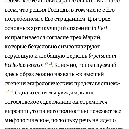
своем жесте любви заранее была согласна со
всем, что решил Господь, в том числе с Его
погребением, с Его страданием. Для трех
основных артикуляций спасения
in fieri
испрашивается согласие трех Марий,
которые безусловно символизируют
верующую и любящую церковь
(«personam
[842]
Ecclesiaegerens»
.
Конечно, используемый
здесь образ можно назвать «в высшей
степени мифологическим представлением»
[843]
. Однако если мы увидим, какое
богословское содержание он стремится
выразить, то из него полностью исчезает все
мифологическое, поскольку речь не идет о