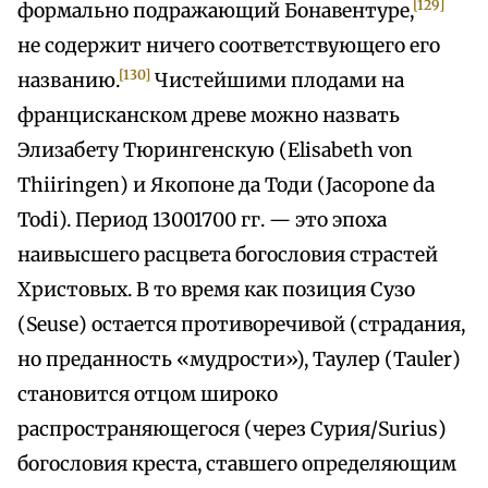
[129]
формально подражающий Бонавентуре,
не содержит ничего соответствующего его
[130]
названию.
Чистейшими плодами на
францисканском древе можно назвать
Элизабету Тюрингенскую (Elisabeth von
Thiiringen) и Якопоне да Тоди (Jacopone da
Todi). Период 13001700 гг. — это эпоха
наивысшего расцвета богословия страстей
Христовых. В то время как позиция Сузо
(Seuse) остается противоречивой (страдания,
но преданность «мудрости»), Таулер (Tauler)
становится отцом широко
распространяющегося (через Сурия/Surius)
богословия креста, ставшего определяющим