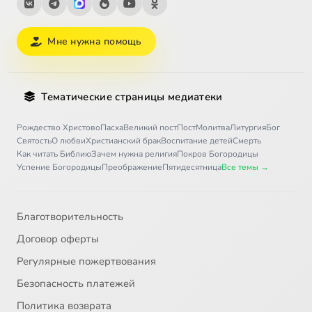
Мне нужна помощь
Тематические страницы медиатеки
Рождество Христово
Пасха
Великий пост
Пост
Молитва
Литургия
Бог
Святость
О любви
Христианский брак
Воспитание детей
Смерть
Как читать Библию
Зачем нужна религия
Покров Богородицы
Успение Богородицы
Преображение
Пятидесятница
Все темы →
Благотворительность
Договор оферты
Регулярные пожертвования
Безопасность платежей
Политика возврата