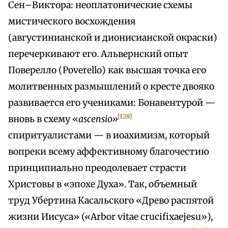
Сен–Виктора: неоплатонические схемы
мистического восхождения
(августинианской и дионисианской окраски)
перечеркивают его. Альвернский опыт
Поверелло (Poverello) как высшая точка его
молитвенных размышлений о кресте двояко
развивается его учениками: Бонавентурой —
[128]
вновь в схему «
ascensio»
спиритуалистами — в иоахимизм, который
вопреки всему аффективному благочестию
принципиально преодолевает страсти
Христовы в «эпохе Духа». Так, объемный
труд Убертина Касальского «Древо распятой
жизни Иисуса» («Arbor vitae crucifixaejesu»),