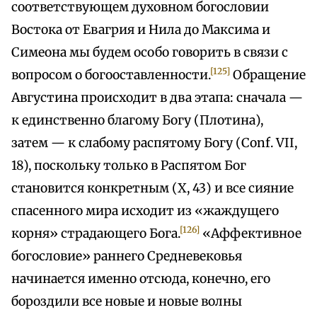
соответствующем духовном богословии
Востока от Евагрия и Нила до Максима и
Симеона мы будем особо говорить в связи с
[125]
вопросом о богооставленности.
Обращение
Августина происходит в два этапа: сначала —
к единственно благому Богу (Плотина),
затем — к слабому распятому Богу (Conf. VII,
18), поскольку только в Распятом Бог
становится конкретным (X, 43) и все сияние
спасенного мира исходит из «жаждущего
[126]
корня» страдающего Бога.
«Аффективное
богословие» раннего Средневековья
начинается именно отсюда, конечно, его
бороздили все новые и новые волны