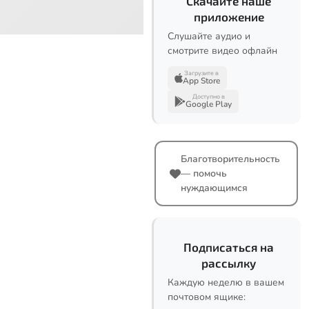
Скачайте наше
приложение
Слушайте аудио и
смотрите видео офлайн
Загрузите в
App Store
Доступно в
Google Play
Благотворительность
— помочь
нуждающимся
Подписаться на
рассылку
Каждую неделю в вашем
почтовом ящике: