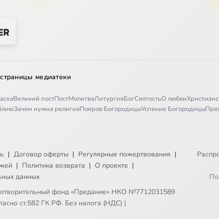
 страницы медиатеки
асха
Великий пост
Пост
Молитва
Литургия
Бог
Святость
О любви
Христианс
иблию
Зачем нужна религия
Покров Богородицы
Успение Богородицы
Пре
ть
|
Договор оферты
|
Регулярные пожертвования
|
Распр
ежей
|
Политика возврата
|
О проекте
|
ьных данных
По
готворительный фонд «Предание» НКО №7712031589
асно ст.582 ГК РФ. Без налога (НДС)
|