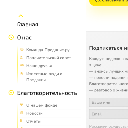
5. Спасение в 
Главная
О нас
Подписаться н
Команда Предание.ру
Попечительский совет
Каждую неделю в в
ящике:
Наши друзья
— анонсы лучших м
Известные люди о
— новости подопеч
Предании
Благотворительного
— разговор о жизни
Благотворительность
О нашем фонде
Новости
Отчёты
Рассылки осуществ