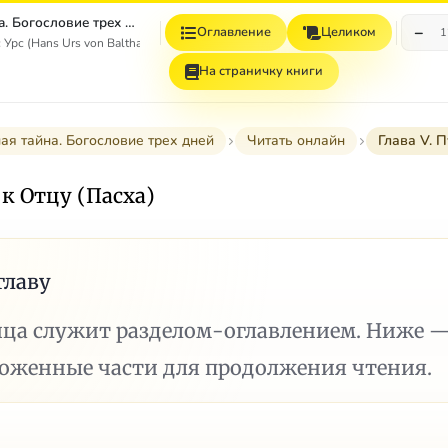
Пасхальная тайна. Богословие трех дней
−
Оглавление
Целиком
1
Урс (Hans Urs von Balthasar)
На страничку книги
ая тайна. Богословие трех дней
Читать онлайн
Глава V. П
 к Отцу (Пасха)
главу
ица служит разделом-оглавлением. Ниже 
ложенные части для продолжения чтения.