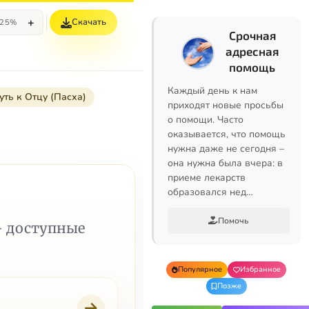
+
Скачать
25%
Срочная
адресная
помощь
Каждый день к нам
уть к Отцу (Пасха)
приходят новые просьбы
о помощи. Часто
оказывается, что помощь
нужна даже не сегодня –
она нужна была вчера: в
приеме лекарств
образовался нед…
Помочь
— доступные
Популярное
Избранное
Позже