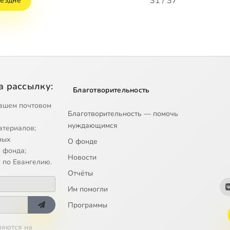
31 / 37
бездне
а рассылку:
Благотворительность
ашем почтовом
Благотворительность — помочь
нуждающимся
атериалов;
ных
О фонде
 фонда;
Новости
 по Евангелию.
Отчёты
Им помогли
Программы
ляются на