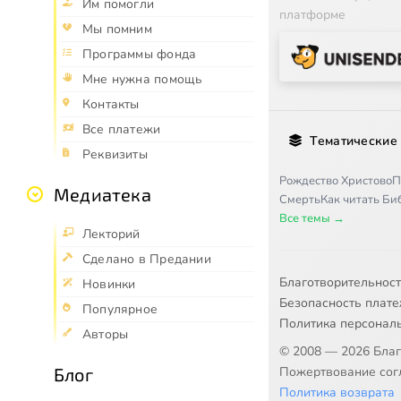
Им помогли
платформе
Мы помним
Программы фонда
Мне нужна помощь
Контакты
Все платежи
Тематические
Реквизиты
Рождество Христово
П
Медиатека
Смерть
Как читать Б
Все темы →
Лекторий
Сделано в Предании
Благотворительнос
Новинки
Безопасность плат
Популярное
Политика персонал
Авторы
© 2008 — 2026 Бла
Блог
Пожертвование согл
Политика возврата