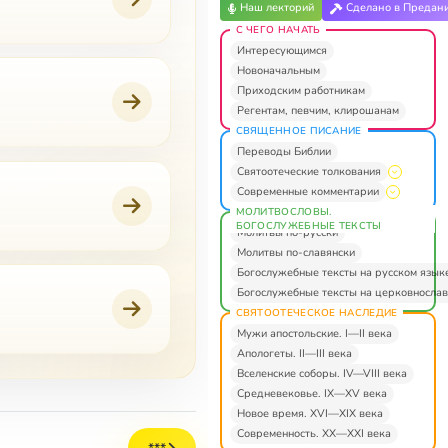
Наш лекторий
Сделано в Предан
С ЧЕГО НАЧАТЬ
Интересующимся
Новоначальным
Приходским работникам
Регентам, певчим, клирошанам
СВЯЩЕННОЕ ПИСАНИЕ
Переводы Библии
Святоотеческие толкования
Современные комментарии
МОЛИТВОСЛОВЫ.
БОГОСЛУЖЕБНЫЕ ТЕКСТЫ
Молитвы по-русски
Молитвы по-славянски
Богослужебные тексты на русском язык
Богослужебные тексты на церковнослав
СВЯТООТЕЧЕСКОЕ НАСЛЕДИЕ
Мужи апостольские. I—II века
Апологеты. II—III века
Вселенские соборы. IV—VIII века
Средневековье. IX—XV века
Новое время. XVI—XIX века
Современность. XX—XXI века