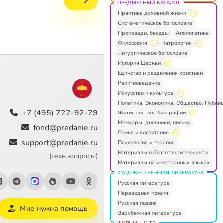
***
ПРЕДМЕТНЫЙ КАТАЛОГ
Практика духовной жизни
Систематическое богословие
Проповеди, беседы
Апологетика
Философия
Патрология
Литургическое богословие
История Церкви
Единство и разделения христиан
Религиоведение
Искусство и культура
Политика. Экономика. Общество. Публи
+7 (495) 722-92-79
Жития святых, биографии
Мемуары, дневники, письма
fond@predanie.ru
Семья и воспитание
support@predanie.ru
Психология и терапия
Материалы о благотворительности
(техн.вопросы)
Материалы на иностранных языках
ХУДОЖЕСТВЕННАЯ ЛИТЕРАТУРА
Русская литература
Переводная поэзия
Русская поэзия
Мне нужна помощь
Зарубежная литература
ФИЛЬМЫ И ТВ