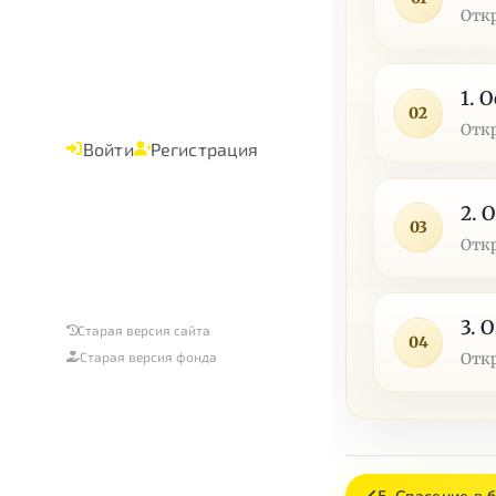
Отк
1. 
02
Отк
Войти
Регистрация
2. 
03
Отк
3. 
Старая версия сайта
04
Старая версия фонда
Отк