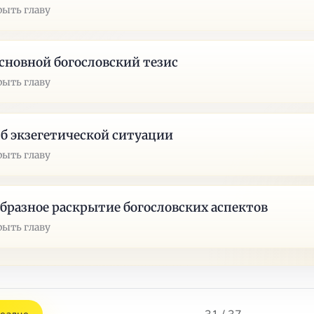
рыть главу
Основной богословский тезис
рыть главу
Об экзегетической ситуации
рыть главу
Образное раскрытие богословских аспектов
рыть главу