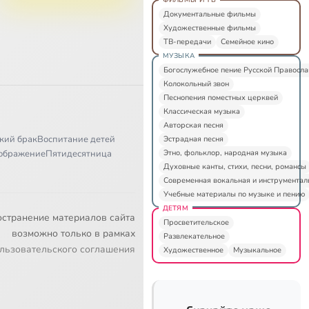
Документальные фильмы
Художественные фильмы
ТВ-передачи
Семейное кино
МУЗЫКА
Богослужебное пение Русской Правосл
Колокольный звон
Песнопения поместных церквей
Классическая музыка
Авторская песня
кий брак
Воспитание детей
Эстрадная песня
Этно, фольклор, народная музыка
ображение
Пятидесятница
Духовные канты, стихи, песни, романсы
Современная вокальная и инструментал
Учебные материалы по музыке и пению
ДЕТЯМ
остранение материалов сайта
Просветительское
возможно только в рамках
Развлекательное
льзовательского соглашения
Художественное
Музыкальное