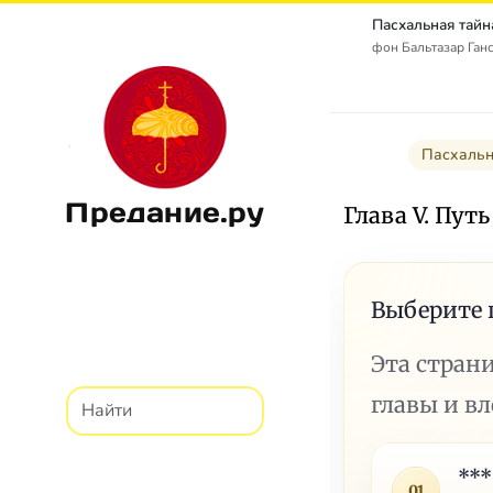
фон Бальтазар Ганс 
Пасхальн
Предание.ру
Глава V. Путь
Выберите 
Эта стран
главы и в
***
01