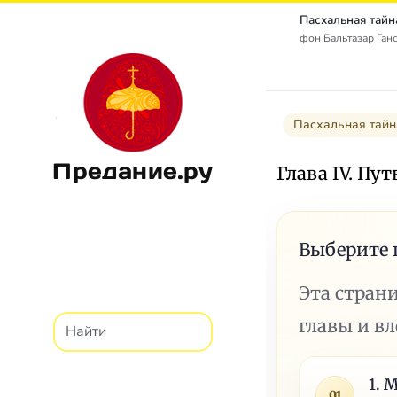
фон Бальтазар Ганс 
Пасхальная тайн
Предание.ру
Глава IV. Пу
Выберите 
Эта стран
главы и в
1. 
01