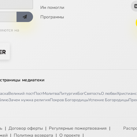
Им помогли
Программы
ляются на
 страницы медиатеки
асха
Великий пост
Пост
Молитва
Литургия
Бог
Святость
О любви
Христианс
иблию
Зачем нужна религия
Покров Богородицы
Успение Богородицы
Пре
ть
|
Договор оферты
|
Регулярные пожертвования
|
Распр
ежей
|
Политика возврата
|
О проекте
|