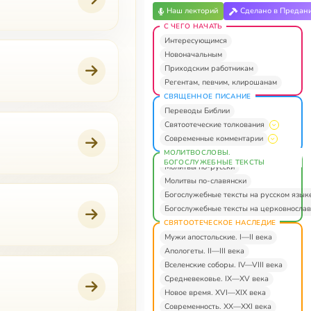
Наш лекторий
Сделано в Предан
С ЧЕГО НАЧАТЬ
Интересующимся
Новоначальным
Приходским работникам
Регентам, певчим, клирошанам
СВЯЩЕННОЕ ПИСАНИЕ
Переводы Библии
Святоотеческие толкования
Современные комментарии
МОЛИТВОСЛОВЫ.
БОГОСЛУЖЕБНЫЕ ТЕКСТЫ
Молитвы по-русски
Молитвы по-славянски
Богослужебные тексты на русском язык
Богослужебные тексты на церковнослав
СВЯТООТЕЧЕСКОЕ НАСЛЕДИЕ
Мужи апостольские. I—II века
Апологеты. II—III века
Вселенские соборы. IV—VIII века
Средневековье. IX—XV века
Новое время. XVI—XIX века
Современность. XX—XXI века