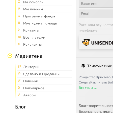
Им помогли
Мы помним
Программы фонда
Мне нужна помощь
Рассылки осуществ
Контакты
платформе
Все платежи
Реквизиты
Медиатека
Тематические
Лекторий
Сделано в Предании
Рождество Христово
П
Новинки
Смерть
Как читать Б
Все темы →
Популярное
Авторы
Блог
Благотворительнос
Безопасность плат