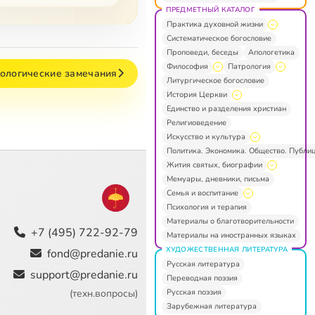
ПРЕДМЕТНЫЙ КАТАЛОГ
Практика духовной жизни
Систематическое богословие
Проповеди, беседы
Апологетика
Философия
Патрология
дологические замечания
Литургическое богословие
История Церкви
Единство и разделения христиан
Религиоведение
Искусство и культура
Политика. Экономика. Общество. Публи
Жития святых, биографии
Мемуары, дневники, письма
Семья и воспитание
Психология и терапия
Материалы о благотворительности
+7 (495) 722-92-79
Материалы на иностранных языках
ХУДОЖЕСТВЕННАЯ ЛИТЕРАТУРА
fond@predanie.ru
Русская литература
support@predanie.ru
Переводная поэзия
Русская поэзия
(техн.вопросы)
Зарубежная литература