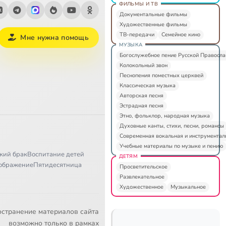
ФИЛЬМЫ И ТВ
Документальные фильмы
Художественные фильмы
ТВ-передачи
Семейное кино
Мне нужна помощь
МУЗЫКА
Богослужебное пение Русской Правосл
Колокольный звон
Песнопения поместных церквей
Классическая музыка
Авторская песня
Эстрадная песня
Этно, фольклор, народная музыка
Духовные канты, стихи, песни, романсы
Современная вокальная и инструментал
Учебные материалы по музыке и пению
кий брак
Воспитание детей
ДЕТЯМ
ображение
Пятидесятница
Просветительское
Развлекательное
Художественное
Музыкальное
остранение материалов сайта
возможно только в рамках