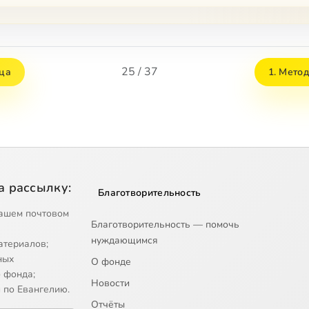
25 / 37
ица
1. Мето
а рассылку:
Благотворительность
ашем почтовом
Благотворительность — помочь
нуждающимся
атериалов;
ных
О фонде
 фонда;
Новости
 по Евангелию.
Отчёты