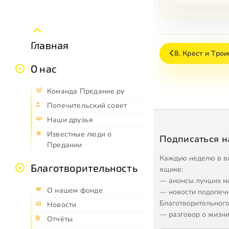
Главная
8. Крест и Тро
О нас
Команда Предание.ру
Попечительский совет
Наши друзья
Известные люди о
Подписаться н
Предании
Каждую неделю в в
Благотворительность
ящике:
— анонсы лучших м
О нашем фонде
— новости подопеч
Благотворительного
Новости
— разговор о жизни
Отчёты