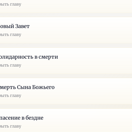
рыть главу
Новый Завет
рыть главу
Солидарность в смерти
рыть главу
Смерть Сына Божьего
рыть главу
Спасение в бездне
рыть главу