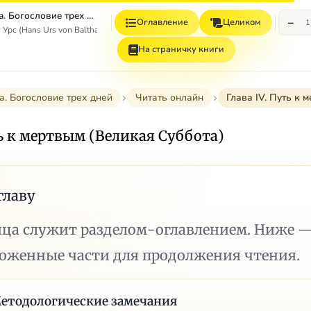
Пасхальная тайна. Богословие трех дней
−
Оглавление
Целиком
1
Урс (Hans Urs von Balthasar)
На страничку книги
а. Богословие трех дней
Читать онлайн
Глава IV. Путь к 
ть к мертвым (Великая Суббота)
главу
ица служит разделом-оглавлением. Ниже 
ложенные части для продолжения чтения.
Методологические замечания