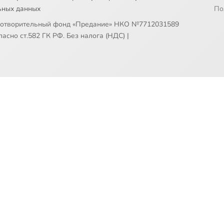
ьных данных
По
готворительный фонд «Предание» НКО №7712031589
асно ст.582 ГК РФ. Без налога (НДС)
|