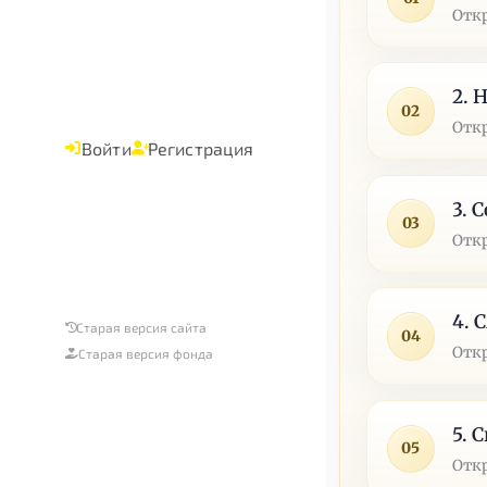
Отк
2. 
02
Отк
Войти
Регистрация
3. 
03
Отк
4. 
Старая версия сайта
04
Отк
Старая версия фонда
5. 
05
Отк