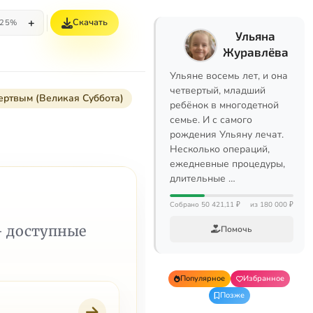
+
Скачать
25%
Ульяна
Журавлёва
Ульяне восемь лет, и она
четвертый, младший
мертвым (Великая Суббота)
ребёнок в многодетной
семье. И с самого
рождения Ульяну лечат.
Несколько операций,
ежедневные процедуры,
длительные …
Собрано 50 421,11 ₽
из 180 000 ₽
— доступные
Помочь
Популярное
Избранное
Позже